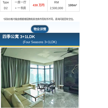
Type
一房一厅
RM
430 万円
100m²
D2
+ 一书房
2,500,000
*实际价格可能会根据楼层数和其他条件而有所不同。请询问是否有空位。
物业详情
四季公寓 3+1LDK
(Four Seasons 3+1LDK)