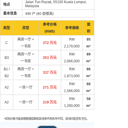
Jalan Tun Razak, 55100 Kuala Lumpur,
地点
Malaysia
基本信息
490 户 (60 层楼高)
参考价格
面
类型
房型
参考価格
(RMB)
积
两房一厅 +
RM
95
C
372 万元
一书房
2,179,000
m²
两房一厅 +
RM
89
B3
353 万元
一书房
2,066,000
m²
B1 /
两房一厅 +
RM
86
337 万元
B2
一书房
1,973,000
m²
RM
68
A2
一房一厅
271 万元
1,586,000
m²
RM
58
A2
一房一厅
219 万元
1,280,000
m²
*实际价格可能会根据楼层数和其他条件而有所不同。请询问是否有空位。