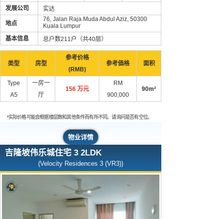
发展公司
实达
76, Jalan Raja Muda Abdul Aziz, 50300
地点
Kuala Lumpur
基本信息
总户数211户（共40层）
参考价格
类型
房型
参考価格
面积
(RMB)
Type
一房一
RM
156 万元
90m²
A5
厅
900,000
*实际价格可能会根据楼层数和其他条件而有所不同。请询问是否有空位。
物业详情
吉隆坡伟乐城住宅 3 2LDK
(Velocity Residences 3 (VR3))