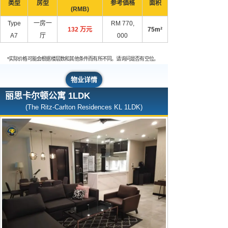
类型
房型
参考価格
面积
(RMB)
Type
一房一
RM 770,
132 万元
75m²
A7
厅
000
*实际价格可能会根据楼层数和其他条件而有所不同。请询问是否有空位。
物业详情
丽思卡尔顿公寓 1LDK
(The Ritz-Carlton Residences KL 1LDK)