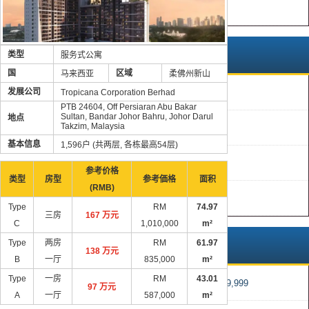
日本
马来西亚境内
类型
服务式公寓
国
区域
马来西亚
柔佛州新山
发展公司
Tropicana Corporation Berhad
槟城
PTB 24604, Off Persiaran Abu Bakar
Sultan, Bandar Johor Bahru, Johor Darul
地点
Takzim, Malaysia
柔佛州新山
基本信息
1,596户 (共两层, 各栋最高54层)
兰卡威
参考价格
类型
房型
参考価格
面积
(RMB)
吉隆坡
Type
RM
74.97
三房
167 万元
C
1,010,000
m²
Type
两房
RM
61.97
售价
138 万元
B
一厅
835,000
m²
Type
一房
RM
43.01
RM0 – RM499,999
97 万元
A
一厅
587,000
m²