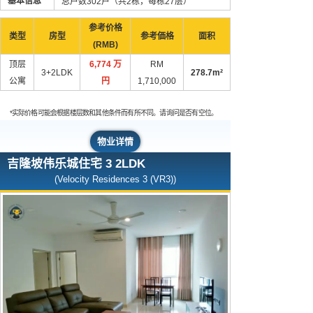
基本信息
总户数302户（共2栋，每栋27层）
参考价格
类型
房型
参考価格
面积
(RMB)
顶层
6,774 万
RM
3+2LDK
278.7m²
公寓
円
1,710,000
*实际价格可能会根据楼层数和其他条件而有所不同。请询问是否有空位。
物业详情
吉隆坡伟乐城住宅 3 2LDK
(Velocity Residences 3 (VR3))