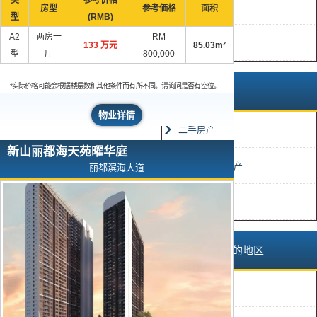
新房产
房型
参考価格
面积
型
(RMB)
A2
两房一
RM
高回报
133 万元
85.03m²
型
厅
800,000
*实际价格可能会根据楼层数和其他条件而有所不同。请询问是否有空位。
完成状态
物业详情
二手房产
新山丽都海天苑曜华庭
未使用完成房产
丽都滨海大道
建设中房产
马来西亚以外的地区
巴厘岛