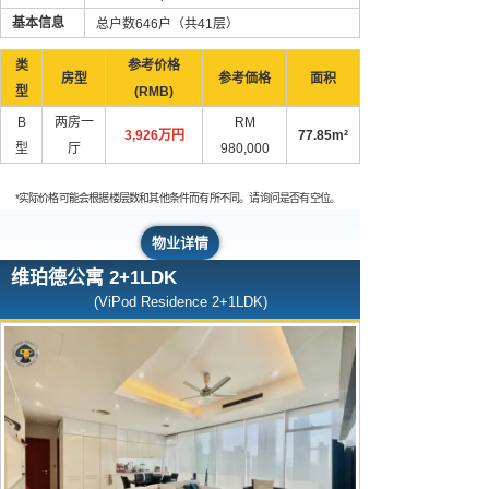
基本信息
总户数646户（共41层）
类
参考价格
房型
参考価格
面积
型
(RMB)
B
两房一
RM
3,926万円
77.85m²
型
厅
980,000
*实际价格可能会根据楼层数和其他条件而有所不同。请询问是否有空位。
物业详情
维珀德公寓 2+1LDK
(ViPod Residence 2+1LDK)