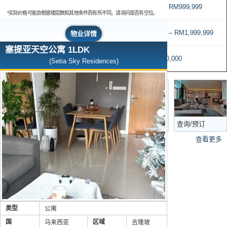
RM500,000 – RM999,999
*实际价格可能会根据楼层数和其他条件而有所不同。请询问是否有空位。
RM1,000,000 – RM1,999,999
物业详情
塞提亚天空公寓 1LDK
超过 RM2,000,000
(Setia Sky Residences)
马来西亚房产购
买流程
查询/预订
查看更多
类型
公寓
国
区域
马来西亚
吉隆坡