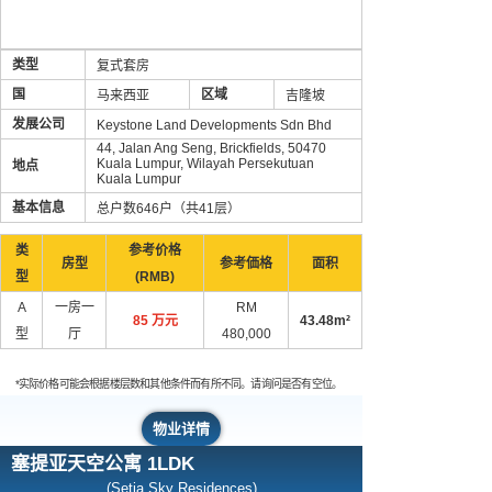
类型
复式套房
国
区域
马来西亚
吉隆坡
发展公司
Keystone Land Developments Sdn Bhd
44, Jalan Ang Seng, Brickfields, 50470
Kuala Lumpur, Wilayah Persekutuan
地点
Kuala Lumpur
基本信息
总户数646户（共41层）
类
参考价格
房型
参考価格
面积
型
(RMB)
A
一房一
RM
85 万元
43.48m²
型
厅
480,000
*实际价格可能会根据楼层数和其他条件而有所不同。请询问是否有空位。
物业详情
塞提亚天空公寓 1LDK
(Setia Sky Residences)