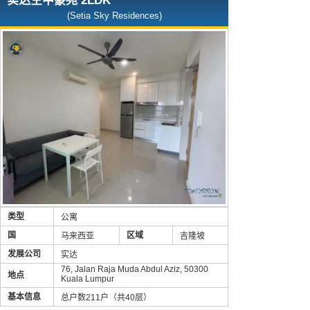
实达空中豪苑 2LDK
(Setia Sky Residences)
类型
公寓
国
区域
马来西亚
吉隆坡
发展公司
实达
76, Jalan Raja Muda Abdul Aziz, 50300
地点
Kuala Lumpur
基本信息
总户数211户（共40层）