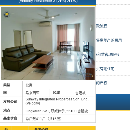
(Velocity Residence 3 (VR3) 2LDK)
• 精选开发商指南
• 购买房产时的付款流程
• 购买、持有和出售房地产的费用
• 评估、房产销售/租赁管理服务
• 在马来西亚可购买有地住宅
• 马来西亚房地产的产权
类型
公寓
国
区域
马来西亚
吉隆坡
Sunway Integrated Properties Sdn. Bhd.
推荐
发展公司
(Velocity)
地点
Lingkaran SV1, 双威伟乐, 55100 吉隆坡
折扣房产
基本信息
总户数411户（共15层）
类
参考价格