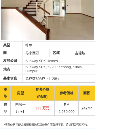
类型
排屋
国
区域
马来西亚
吉隆坡
发展公司
Sunway SPK Homes
Sunway SPK, 52200 Kepong, Kuala
地点
Lumpur
基本信息
总户数608户（共2层)
类
参考价格
房型
参考価格
面积
型
(RMB)
排
四房一
RM
333 万元
242m²
屋
厅 +1
1,930,000
*实际价格可能会根据楼层数和其他条件而有所不同。请询问是否有空位。