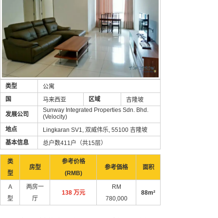
类型
公寓
国
区域
马来西亚
吉隆坡
Sunway Integrated Properties Sdn. Bhd.
发展公司
(Velocity)
地点
Lingkaran SV1, 双威伟乐, 55100 吉隆坡
基本信息
总户数411户（共15层）
类
参考价格
房型
参考価格
面积
型
(RMB)
A
两房一
RM
138 万元
88m²
型
厅
780,000