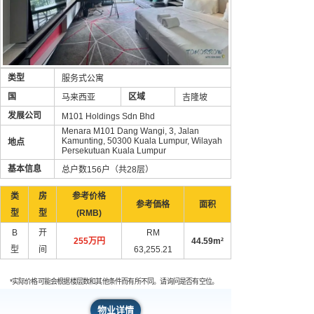
类型
服务式公寓
国
区域
马来西亚
吉隆坡
发展公司
M101 Holdings Sdn Bhd
Menara M101 Dang Wangi, 3, Jalan
Kamunting, 50300 Kuala Lumpur, Wilayah
地点
Persekutuan Kuala Lumpur
基本信息
总户数156户（共28层）
类
房
参考价格
参考価格
面积
型
型
(RMB)
B
开
RM
255万円
44.59m²
型
间
63,255.21
*实际价格可能会根据楼层数和其他条件而有所不同。请询问是否有空位。
物业详情