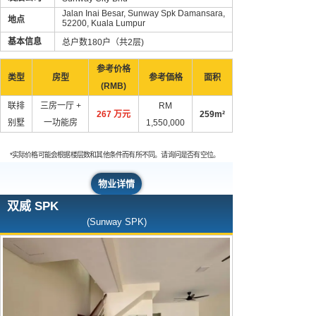
Jalan Inai Besar, Sunway Spk Damansara,
地点
52200, Kuala Lumpur
基本信息
总户数180户（共2层)
参考价格
类型
房型
参考価格
面积
(RMB)
联排
三房一厅 +
RM
267 万元
259m²
别墅
一功能房
1,550,000
*实际价格可能会根据楼层数和其他条件而有所不同。请询问是否有空位。
物业详情
双威 SPK
(Sunway SPK)