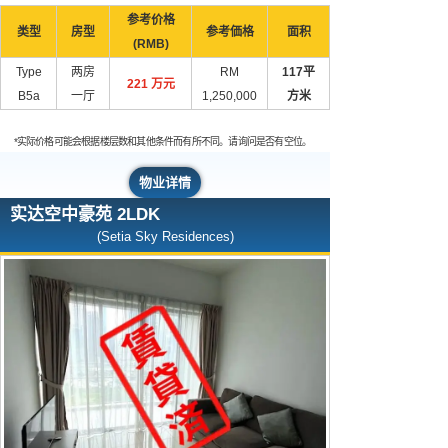
参考价格
类型
房型
参考価格
面积
(RMB)
Type
两房
RM
117平
221 万元
B5a
一厅
1,250,000
方米
*实际价格可能会根据楼层数和其他条件而有所不同。请询问是否有空位。
物业详情
实达空中豪苑 2LDK
(Setia Sky Residences)