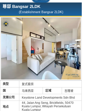
尊邸 Bangsar 2LDK
(Establishment Bangsar 2LDK)
类型
复式套房
国
区域
马来西亚
吉隆坡
发展公司
Keystone Land Developments Sdn Bhd
44, Jalan Ang Seng, Brickfields, 50470
Kuala Lumpur, Wilayah Persekutuan
地点
Kuala Lumpur