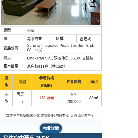
类型
公寓
国
区域
马来西亚
吉隆坡
Sunway Integrated Properties Sdn. Bhd.
发展公司
(Velocity)
地点
Lingkaran SV1, 双威伟乐, 55100 吉隆坡
基本信息
总户数411户（共15层）
类
参考价格
房型
参考価格
面积
型
(RMB)
A
两房一
RM
138 万元
88m²
型
厅
780,000
*实际价格可能会根据楼层数和其他条件而有所不同。请询问是否有空位。
物业详情