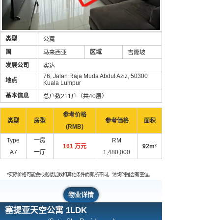
类型
公寓
国
区域
马来西亚
吉隆坡
发展公司
实达
76, Jalan Raja Muda Abdul Aziz, 50300
地点
Kuala Lumpur
基本信息
总户数211户（共40层）
参考价格
类型
房型
参考価格
面积
(RMB)
Type
一房
RM
161 万元
92m²
A7
一厅
1,480,000
*实际价格可能会根据楼层数和其他条件而有所不同。请询问是否有空位。
物业详情
塞提亚天空公寓 1LDK