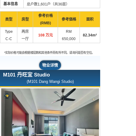
基本信息
总户数1,601户（共36层）
参考价格
类型
房型
参考価格
面积
(RMB)
Type
两房
RM
108 万元
82.34m²
C-C
一厅
650,000
*实际价格可能会根据楼层数和其他条件而有所不同。请询问是否有空位。
物业详情
M101 丹旺宜 Studio
(M101 Dang Wangi Studio)