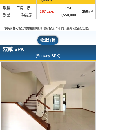
联排
三房一厅 +
RM
267 万元
259m²
别墅
一功能房
1,550,000
*实际价格可能会根据楼层数和其他条件而有所不同。请询问是否有空位。
物业详情
双威 SPK
(Sunway SPK)