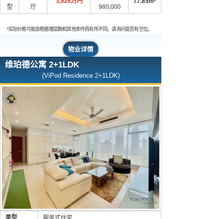
3,926万円
77.85m²
型
厅
980,000
*实际价格可能会根据楼层数和其他条件而有所不同。请询问是否有空位。
物业详情
维珀德公寓 2+1LDK
(ViPod Residence 2+1LDK)
类型
服务式住宅