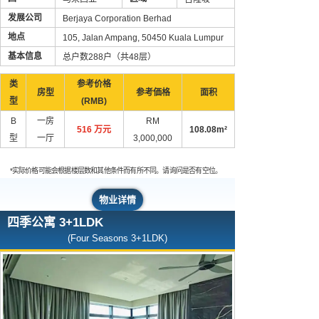
发展公司
Berjaya Corporation Berhad
地点
105, Jalan Ampang, 50450 Kuala Lumpur
基本信息
总户数288户（共48层）
类
参考价格
房型
参考価格
面积
型
(RMB)
B
一房
RM
516 万元
108.08m²
型
一厅
3,000,000
*实际价格可能会根据楼层数和其他条件而有所不同。请询问是否有空位。
物业详情
四季公寓 3+1LDK
(Four Seasons 3+1LDK)