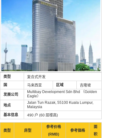
类型
复合式开发
国
区域
马来西亚
吉隆坡
Multibay Development Sdn Bhd （Golden
发展公司
Eagle）
Jalan Tun Razak, 55100 Kuala Lumpur,
地点
Malaysia
基本信息
490 户 (60 层楼高)
参考价格
面
类型
房型
参考価格
(RMB)
积