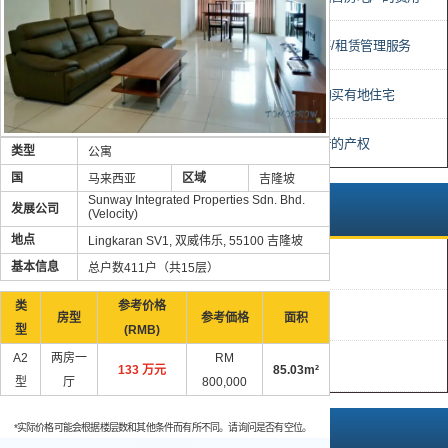
• 评估、房产销售/租赁管理服务
• 在马来西亚可购买有地住宅
• 马来西亚房地产的产权
类型
公寓
国
区域
马来西亚
吉隆坡
Sunway Integrated Properties Sdn. Bhd.
推荐
发展公司
(Velocity)
地点
Lingkaran SV1, 双威伟乐, 55100 吉隆坡
折扣房产
基本信息
总户数411户（共15层）
类
参考价格
新房产
房型
参考価格
面积
型
(RMB)
A2
两房一
RM
高回报
133 万元
85.03m²
型
厅
800,000
*实际价格可能会根据楼层数和其他条件而有所不同。请询问是否有空位。
完成状态