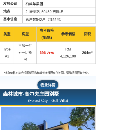
发展公司
柏威年集团
地点
2, 康莱路, 50450 吉隆坡
基本信息
总户数542户（共55层）
参考价格
类型
房型
参考価格
面积
(RMB)
三房一厅
Type
RM
+ 一功能
696 万元
204m²
A2
4,126,100
房
*实际价格可能会根据楼层数和其他条件而有所不同。请询问是否有空位。
物业详情
森林城市·高尔夫庄园别墅
(Forest City - Golf Villa)