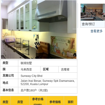
马来西亚房产购
买流程
查询/预订
查看更多
类型
联排别墅
国
区域
马来西亚
吉隆坡
发展公司
Sunway City Bhd
Jalan Inai Besar, Sunway Spk Damansara,
地点
52200, Kuala Lumpur
基本信息
总户数180户（共2层)
参考价格
类型
房型
参考価格
面积
(RMB)