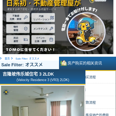
首页
Sale Filter: オススメ
房产购买的相关资讯
Sale Filter: オススメ
吉隆坡伟乐城住宅 3 2LDK
• 马来西亚房产购买流程
(Velocity Residence 3 (VR3) 2LDK)
• 精选开发商指南
• 购买房产时的付款流程
• 购买、持有和出售房地产的费用