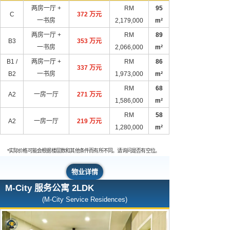
两房一厅 +
RM
95
C
372 万元
一书房
2,179,000
m²
两房一厅 +
RM
89
B3
353 万元
一书房
2,066,000
m²
B1 /
两房一厅 +
RM
86
337 万元
B2
一书房
1,973,000
m²
RM
68
A2
一房一厅
271 万元
1,586,000
m²
RM
58
A2
一房一厅
219 万元
1,280,000
m²
*实际价格可能会根据楼层数和其他条件而有所不同。请询问是否有空位。
物业详情
M-City 服务公寓 2LDK
(M-City Service Residences)