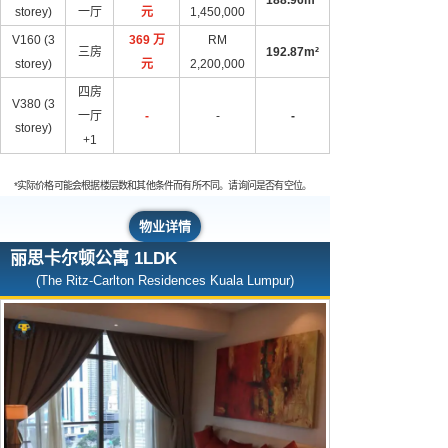
storey)
一厅
元
1,450,000
V160 (3
369 万
RM
三房
192.87m²
storey)
元
2,200,000
四房
V380 (3
一厅
-
-
-
storey)
+1
*实际价格可能会根据楼层数和其他条件而有所不同。请询问是否有空位。
物业详情
丽思卡尔顿公寓 1LDK
(The Ritz-Carlton Residences Kuala Lumpur)