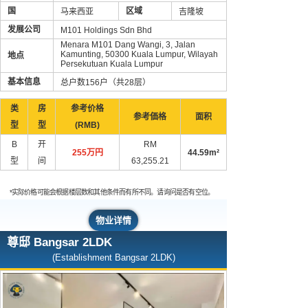
国
区域
马来西亚
吉隆坡
发展公司
M101 Holdings Sdn Bhd
Menara M101 Dang Wangi, 3, Jalan
Kamunting, 50300 Kuala Lumpur, Wilayah
地点
Persekutuan Kuala Lumpur
基本信息
总户数156户（共28层）
类
房
参考价格
参考価格
面积
型
型
(RMB)
B
开
RM
255万円
44.59m²
型
间
63,255.21
*实际价格可能会根据楼层数和其他条件而有所不同。请询问是否有空位。
物业详情
尊邸 Bangsar 2LDK
(Establishment Bangsar 2LDK)