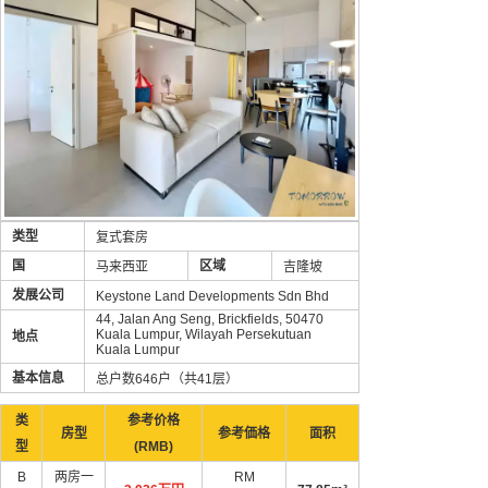
类型
复式套房
国
区域
马来西亚
吉隆坡
发展公司
Keystone Land Developments Sdn Bhd
44, Jalan Ang Seng, Brickfields, 50470
Kuala Lumpur, Wilayah Persekutuan
地点
Kuala Lumpur
基本信息
总户数646户（共41层）
类
参考价格
房型
参考価格
面积
型
(RMB)
B
两房一
RM