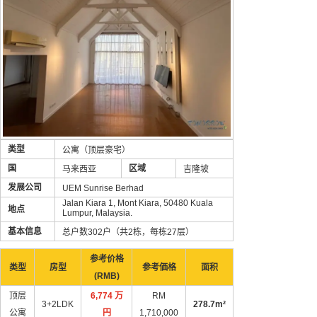
类型
公寓（顶层豪宅）
国
区域
马来西亚
吉隆坡
发展公司
UEM Sunrise Berhad
Jalan Kiara 1, Mont Kiara, 50480 Kuala
地点
Lumpur, Malaysia.
基本信息
总户数302户（共2栋，每栋27层）
参考价格
类型
房型
参考価格
面积
(RMB)
顶层
6,774 万
RM
3+2LDK
278.7m²
公寓
円
1,710,000