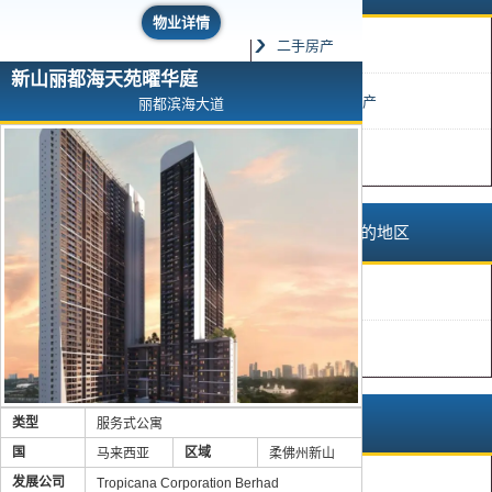
物业详情
二手房产
新山丽都海天苑曜华庭
未使用完成房产
丽都滨海大道
建设中房产
马来西亚以外的地区
巴厘岛
日本
马来西亚境内
类型
服务式公寓
国
区域
马来西亚
柔佛州新山
发展公司
Tropicana Corporation Berhad
槟城