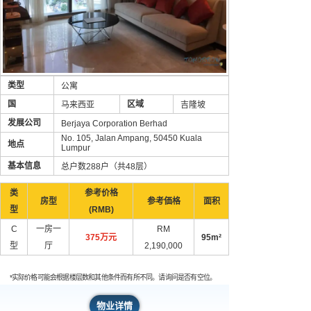
类型
公寓
国
区域
马来西亚
吉隆坡
发展公司
Berjaya Corporation Berhad
No. 105, Jalan Ampang, 50450 Kuala
地点
Lumpur
基本信息
总户数288户（共48层）
类
参考价格
房型
参考価格
面积
型
(RMB)
C
一房一
RM
375万元
95m²
型
厅
2,190,000
*实际价格可能会根据楼层数和其他条件而有所不同。请询问是否有空位。
物业详情