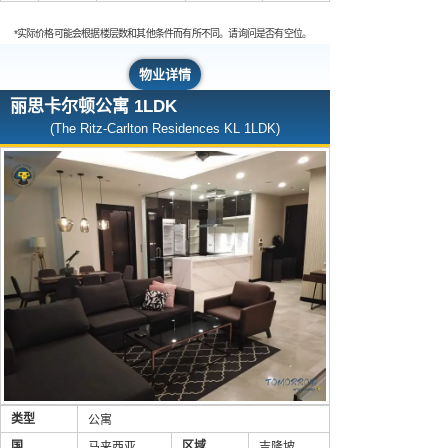
*实际价格可能会根据楼层数和其他条件而有所不同。请询问是否有空位。
物业详情
丽思卡尔顿公寓 1LDK
(The Ritz-Carlton Residences KL 1LDK)
类型
公寓
国
区域
马来西亚
吉隆坡