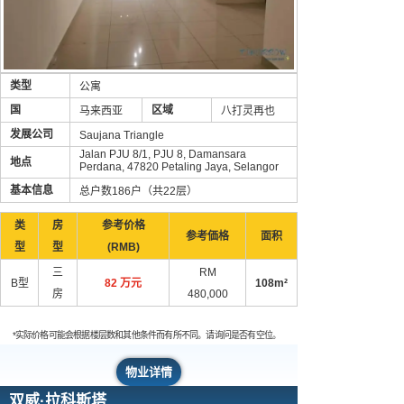
类型
公寓
国
区域
马来西亚
八打灵再也
发展公司
Saujana Triangle
Jalan PJU 8/1, PJU 8, Damansara
地点
Perdana, 47820 Petaling Jaya, Selangor
基本信息
总户数186户（共22层）
类
房
参考价格
参考価格
面积
型
型
(RMB)
三
RM
B型
82 万元
108m²
房
480,000
*实际价格可能会根据楼层数和其他条件而有所不同。请询问是否有空位。
物业详情
双威·拉科斯塔