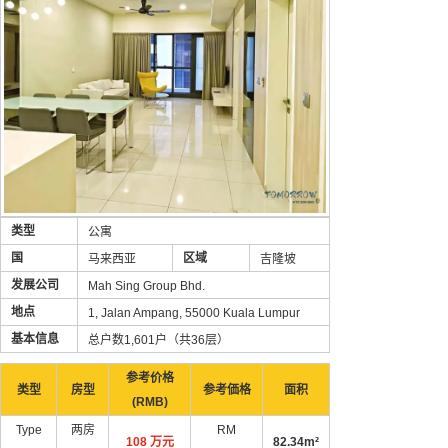
类型
公寓
国
区域
马来西亚
吉隆坡
发展公司
Mah Sing Group Bhd.
地点
1, Jalan Ampang, 55000 Kuala Lumpur
基本信息
总户数1,601户（共36层）
参考价格
类型
房型
参考価格
面积
(RMB)
Type
两房
RM
108 万元
82.34m²