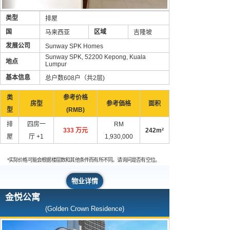
类型
排屋
国
区域
马来西亚
吉隆坡
发展公司
Sunway SPK Homes
Sunway SPK, 52200 Kepong, Kuala
地点
Lumpur
基本信息
总户数608户（共2层)
类
参考价格
房型
参考価格
面积
型
(RMB)
排
四房一
RM
333 万元
242m²
屋
厅 +1
1,930,000
*实际价格可能会根据楼层数和其他条件而有所不同。请询问是否有空位。
物业详情
金悦公寓
(Golden Crown Residence)