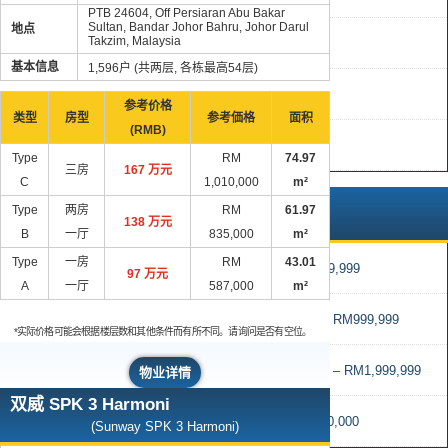
PTB 24604, Off Persiaran Abu Bakar
Sultan, Bandar Johor Bahru, Johor Darul
地点
Takzim, Malaysia
柔佛州新山
基本信息
1,596户 (共两层, 各栋最高54层)
兰卡威
参考价格
类型
房型
参考価格
面积
(RMB)
吉隆坡
Type
RM
74.97
三房
167 万元
C
1,010,000
m²
Type
两房
RM
61.97
售价
138 万元
B
一厅
835,000
m²
Type
一房
RM
43.01
RM0 – RM499,999
97 万元
A
一厅
587,000
m²
RM500,000 – RM999,999
*实际价格可能会根据楼层数和其他条件而有所不同。请询问是否有空位。
RM1,000,000 – RM1,999,999
物业详情
双威 SPK 3 Harmoni
超过 RM2,000,000
(Sunway SPK 3 Harmoni)