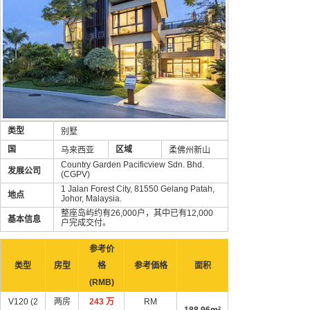
类型
别墅
国
区域
马来西亚
柔佛州新山
Country Garden Pacificview Sdn. Bhd.
发展公司
(CGPV)
1 Jalan Forest City, 81550 Gelang Patah,
地点
Johor, Malaysia.
整座岛屿约有26,000户，其中已有12,000
基本信息
户完成交付。
参考价
类型
房型
格
参考価格
面积
(RMB)
V120 (2
两房
243 万
RM
188.96m²