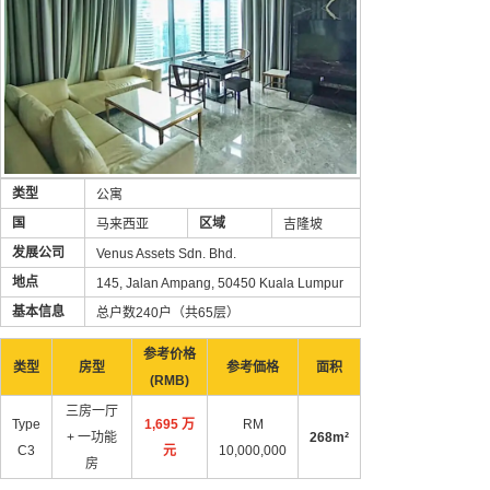
类型
公寓
国
区域
马来西亚
吉隆坡
发展公司
Venus Assets Sdn. Bhd.
地点
145, Jalan Ampang, 50450 Kuala Lumpur
基本信息
总户数240户（共65层）
参考价格
类型
房型
参考価格
面积
(RMB)
三房一厅
Type
1,695 万
RM
+ 一功能
268m²
C3
元
10,000,000
房