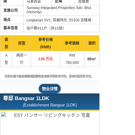
国
区域
马来西亚
吉隆坡
Sunway Integrated Properties Sdn. Bhd.
发展公司
(Velocity)
地点
Lingkaran SV1, 双威伟乐, 55100 吉隆坡
基本信息
总户数411户（共15层）
类
参考价格
房型
参考価格
面积
型
(RMB)
A
两房一
RM
138 万元
88m²
型
厅
780,000
*实际价格可能会根据楼层数和其他条件而有所不同。请询问是否有空位。
物业详情
尊邸 Bangsar 1LDK
(Establishment Bangsar 1LDK)