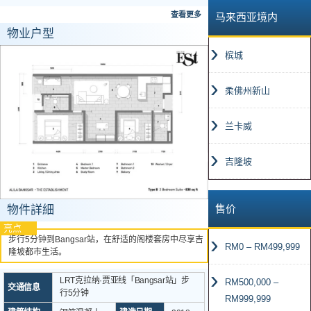
查看更多
马来西亚境内
物业户型
槟城
柔佛州新山
兰卡威
吉隆坡
售价
物件詳細
亮点
步行5分钟到Bangsar站，在舒适的阁楼套房中尽享吉
RM0 – RM499,999
隆坡都市生活。
LRT克拉纳·贾亚线「Bangsar站」步
RM500,000 –
交通信息
行5分钟
RM999,999