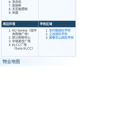
洗衣机
收纳柜
天花板照明
吊扇
周边环境
学校区域
NU Sentral（纽中
圣约翰国际学校
央购物广场）
之谷国际学校
邦沙购物中心
报春花山国际学校
中城美佳广场
KLCC广场
（Suria KLCC）
物业地图