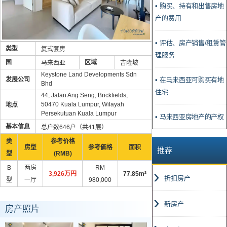
• 购买、持有和出售房地
产的费用
• 评估、房产销售/租赁管
类型
复式套房
理服务
国
区域
马来西亚
吉隆坡
Keystone Land Developments Sdn
• 在马来西亚可购买有地
发展公司
Bhd
住宅
44, Jalan Ang Seng, Brickfields,
50470 Kuala Lumpur, Wilayah
地点
Persekutuan Kuala Lumpur
• 马来西亚房地产的产权
基本信息
总户数646户（共41层）
类
参考价格
房型
参考価格
面积
推荐
型
(RMB)
B
两房
RM
3,926万円
77.85m²
折扣房产
型
一厅
980,000
新房产
房产照片