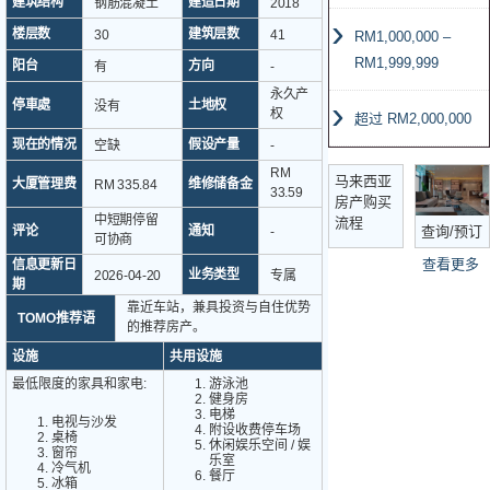
建筑结构
建造日期
钢筋混凝土
2018
楼层数
建筑层数
30
41
RM1,000,000 –
RM1,999,999
阳台
方向
有
-
永久产
停車處
土地权
没有
权
超过 RM2,000,000
现在的情况
假设产量
空缺
-
RM
马来西亚
大厦管理费
维修储备金
RM 335.84
33.59
房产购买
中短期停留
流程
评论
通知
查询/预订
-
可协商
查看更多
信息更新日
业务类型
2026-04-20
专属
期
靠近车站，兼具投资与自住优势
TOMO推荐语
的推荐房产。
设施
共用设施
最低限度的家具和家电:
游泳池
健身房
电梯
电视与沙发
附设收费停车场
桌椅
休闲娱乐空间 / 娱
窗帘
乐室
冷气机
餐厅
冰箱