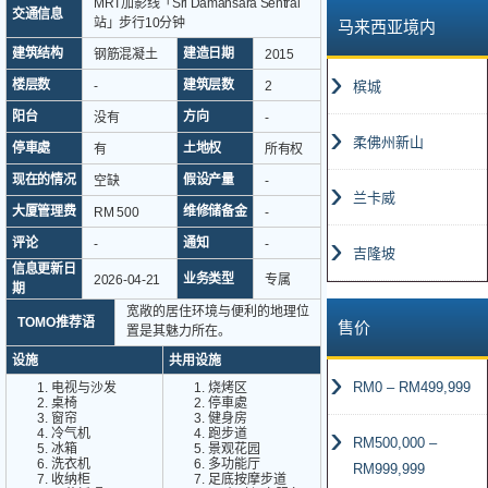
MRT加影线「Sri Damansara Sentral
交通信息
站」步行10分钟
马来西亚境内
建筑结构
建造日期
钢筋混凝土
2015
楼层数
建筑层数
-
2
槟城
阳台
方向
没有
-
柔佛州新山
停車處
土地权
有
所有权
现在的情况
假设产量
空缺
-
兰卡威
大厦管理费
维修储备金
RM 500
-
评论
通知
-
-
吉隆坡
信息更新日
业务类型
2026-04-21
专属
期
宽敞的居住环境与便利的地理位
TOMO推荐语
售价
置是其魅力所在。
设施
共用设施
RM0 – RM499,999
电视与沙发
烧烤区
桌椅
停車處
窗帘
健身房
冷气机
跑步道
RM500,000 –
冰箱
景观花园
洗衣机
多功能厅
RM999,999
收纳柜
足底按摩步道