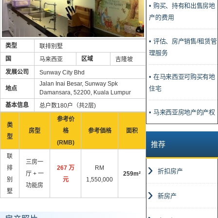
• 购买、持有和出售房地
产的费用
• 评估、房产销售/租赁管
类型
联排别墅
理服务
国
区域
马来西亚
吉隆坡
发展公司
Sunway City Bhd
• 在马来西亚可购买有地
Jalan Inai Besar, Sunway Spk
住宅
地点
Damansara, 52200, Kuala Lumpur
基本信息
总户数180户（共2层)
• 马来西亚房地产的产权
参考价
类
房型
格
参考価格
面积
型
(RMB)
推荐
联
三房一
排
267 万
RM
折扣房产
厅 + 一
259m²
别
元
1,550,000
功能房
墅
新房产