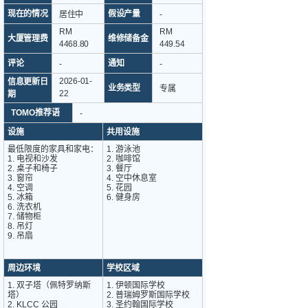
现在的情况
假设产量
居住中
-
RM
RM
大厦管理费
维修储备金
4468.80
449.54
评论
通知
-
-
2026-01-
信息更新日
业务类型
专属
22
期
TOMO推荐语
-
设施
共用设施
最低限度的家具和家电：
1. 游泳池
1. 电视和沙发
2. 咖啡馆
2. 桌子和椅子
3. 餐厅
3. 窗帘
4. 空中休息室
4. 空调
5. 花园
5. 冰箱
6. 健身房
6. 洗衣机
7. 储物柜
8. 吊灯
9. 吊扇
周边环境
学校区域
1. 双子塔（佩特罗纳斯
1. 伊顿国际学校
塔）
2. 普瑞姆罗斯国际学校
2. KLCC 公园
3. 圣约翰国际学校