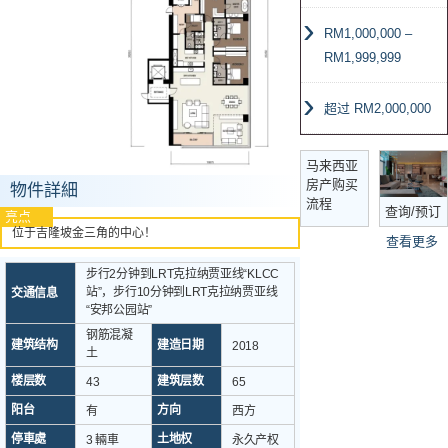
RM1,000,000 –
RM1,999,999
超过 RM2,000,000
马来西亚
房产购买
物件詳細
流程
查询/预订
亮点
位于吉隆坡金三角的中心！
查看更多
步行2分钟到LRT克拉纳贾亚线“KLCC
站”，步行10分钟到LRT克拉纳贾亚线
交通信息
“安邦公园站”
钢筋混凝
建筑结构
建造日期
2018
土
楼层数
建筑层数
43
65
阳台
方向
有
西方
停車處
土地权
3 輛車
永久产权