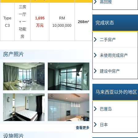
高回报
三房
一厅
Type
1,695
RM
+ 一
268m²
完成状态
C3
万元
10,000,000
功能
房
二手房产
房产照片
未使用完成房产
建设中房产
马来西亚以外的地区
巴厘岛
日本
查看更多
设施照片