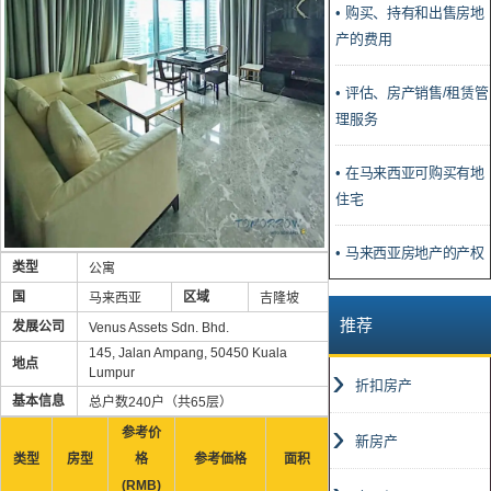
• 购买、持有和出售房地
产的费用
• 评估、房产销售/租赁管
理服务
• 在马来西亚可购买有地
住宅
• 马来西亚房地产的产权
类型
公寓
国
区域
马来西亚
吉隆坡
推荐
发展公司
Venus Assets Sdn. Bhd.
145, Jalan Ampang, 50450 Kuala
地点
Lumpur
折扣房产
基本信息
总户数240户（共65层）
参考价
新房产
类型
房型
格
参考価格
面积
(RMB)