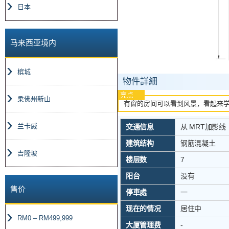
日本
马来西亚境内
槟城
物件詳細
亮点
柔佛州新山
有窗的房间可以看到风景，看起来
兰卡威
交通信息
从 MRT加影线「
建筑结构
钢筋混凝土
吉隆坡
楼层数
7
阳台
没有
售价
停車處
一
现在的情况
居住中
RM0 – RM499,999
大厦管理费
-