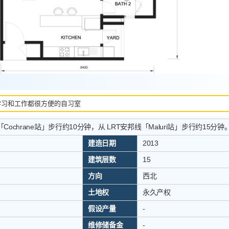
学习和工作都很方便的自习室
Cochrane站」步行约10分钟，从 LRT安邦线「Maluri站」步行约15分钟
建造日期
2013
建筑层数
15
方向
西北
土地权
永久产权
假设产量
-
维修储备金
-