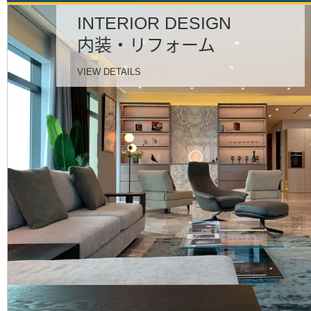
讓您免除房產相關的後顧之憂！
INTERIOR DESIGN
内装・リフォーム
VIEW DETAILS
只需一個電話
TOMO醬會沖向你的！
查詢/預訂
查詢/預訂
ロングスティ相談
私人住宿預訂
お部屋を借りたい方へ