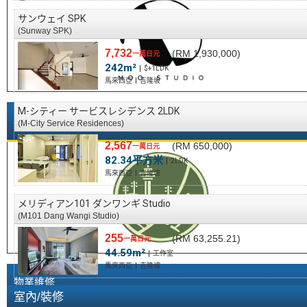
サンウェイ SPK
(Sunway SPK)
7,732
(RM 1,930,000)
一萬日元
242m²
$+1LDK
馬來西亞
吉隆坡
M-シティー サービスレシデンス 2LDK
私人住宿管理
(M-City Service Residences)
2,567
(RM 650,000)
一萬日元
82.34平方米
2LDK
馬來西亞
吉隆坡
メリディアン101 ダンワンギ Studio
(M101 Dang Wangi Studio)
255
(RM 63,255.21)
一萬日元
44.59m²
工作室
馬來西亞
吉隆坡
物業維修
室內/裝修