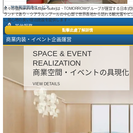
物件管理関連サービス
奈々の宿(Nana’s Boutique Suite)は、TOMORROWグループが運営する日
ランドであり、クアラルンプールの中心部で世界各地から訪れる観光客やビ
に居心地の良い宿泊施設を提供します。
其他服務
點擊此處了解詳情
商業内装・イベント企画運営
MM2H/移民
SPACE & EVENT
SMM2H・移住
REALIZATION
當地子公司的設立和運營
商業空間・イベントの具現化
資産相継
VIEW DETAILS
為什麼吉隆坡房產如此受歡迎？
• m²単価は格安、ローン購入も可能
• 14年連続「住みたい国」世界No.1