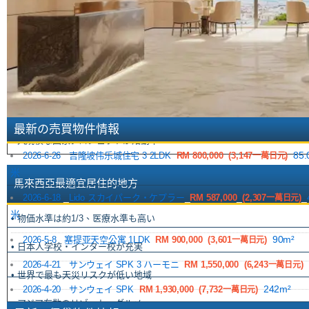
• マレーシア不動産所有の目的・利点
馬來西亞最適合投資
• マレーシアは「東南アの優等生」
• 中東マネー、チャイナマネーの流入
最新の売買物件情報
• 大規模な国家プロジェクトが始動中
_
_
_
_
85
2026-6-26
吉隆坡伟乐城住宅 3 2LDK
RM 800,000
(3,147
)
一萬日元
米
馬來西亞最適宜居住的地方
_
_
_
_
2026-6-18
Lido スカイパーク・ケプラー
RM 587,000
(2,307
)
一萬日元
米
• 物価水準は約1/3、医療水準も高い
_
_
_
_
90m²
2026-5-8
塞提亚天空公寓 1LDK
RM 900,000
(3,601
)
一萬日元
• 日本人学校・インター校が充実
_
_
_
_
2026-4-21
サンウェイ SPK 3 ハーモニ
RM 1,550,000
(6,243
)
一萬日元
• 世界で最も天災リスクが低い地域
_
_
_
_
242m²
2026-4-20
サンウェイ SPK
RM 1,930,000
(7,732
)
一萬日元
• アジア有数のリゾート・グルメ...