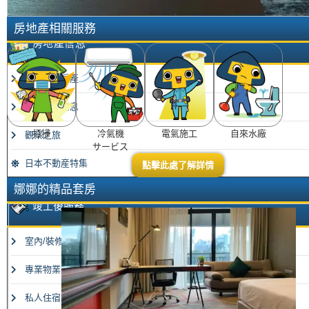
駐在・居住サポートガイド
房地產相關服務
房地產信息
特價出售房產
出租物業信息
打掃
冷氣機
電氣施工
自來水廠
觀察之旅
サービス
日本不動産特集
點擊此處了解詳情
娜娜的精品套房
竣工後服務
室內/裝修
專業物業管理
私人住宿管理