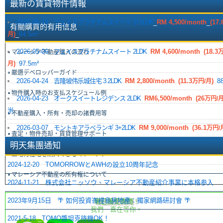
最新の賃貸物件情報
2026-06-19
_
フェイスプラチナムスイート 1+1LDK
_
RM 4,500
/month
_
(17.
有關購買的有用信息
)
_
84.5m²
月
2026-05-06
_
フェイスプラチナムスイート 2LDK
_
RM 4,600
/month
_
(18.3
万
• マレーシア不動産購入の流れ
)
_
97.5m²
月
• 厳選デベロッパーガイド
2026-04-24
_
吉隆坡伟乐城住宅 3 2LDK
_
RM 2,800
/month
_
(11.3
)
_
8
万円/月
• 物件購入時のお支払スケジュール例
2026-04-23
_
オークスイートレジデンス 2LDK
_
RM6,500
/month
_
(26
万円/
米
• 不動産購入・所有・売却の諸費用等
2026-03-07
_
モントキアラペランギ 3+2LDK
_
RM 9,000
/month
_
(36.1
万円/
• 査定，物件売却・賃貸管理サポート
明天集團通知
• 土地付住宅を購入できるマレーシア
_
2024-12-20
TOMORROWとAWHの設立10周年記念
• マレーシア不動産の所有権について
_
2024-11-21
株式会社ニッソウ、マレーシア不動産紹介事業に本格参入
_
2023年9月15日
🌴 如何投資峇裡島房地產：獨家網路研討會 🌴
現已接受詢問
！
我們一直在等你。
_
2021-5-18
TOMO醬坦克待機OK！