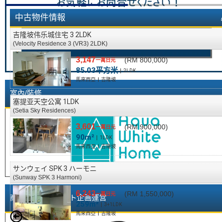
o
u
中古物件情報
s
吉隆坡伟乐城住宅 3 2LDK
s
(Velocity Residence 3 (VR3) 2LDK)
l
3,147
(RM 800,000)
i
一萬日元
85.03平方米
2LDK
d
馬來西亞
吉隆坡
e
室內/裝修
塞提亚天空公寓 1LDK
(Setia Sky Residences)
3,601
(RM 900,000)
一萬日元
90m²
1LDK
馬來西亞
吉隆坡
サンウェイ SPK 3 ハーモニ
(Sunway SPK 3 Harmoni)
6,243
(RM 1,550,000)
一萬日元
商業内装・イベント企画運営
259m²
3+1LDK
馬來西亞
吉隆坡