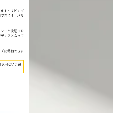
します。リビング
用できます。バル
バシーと快適さを
ジデンスとなって
ーズに移動できま
分以内という完