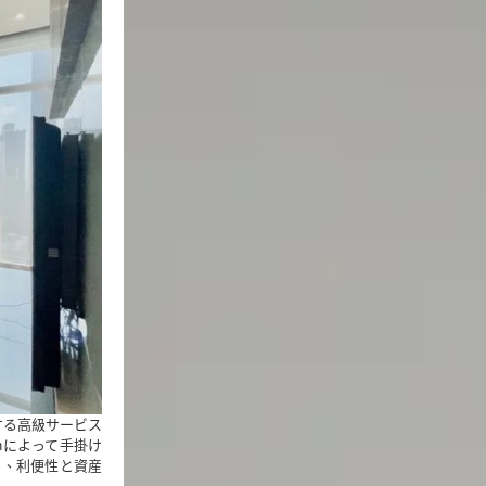
する高級サービス
onによって手掛け
り、利便性と資産