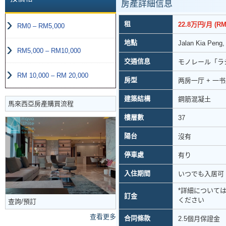
房產詳細信息
租
22.8万円/月 (RM
RM0 – RM5,000
地點
Jalan Kia Peng,
RM5,000 – RM10,000
交通信息
モノレール「ラ
RM 10,000 – RM 20,000
房型
两房一厅 + 一
建築結構
鋼筋混凝土
馬來西亞房產購買流程
樓層數
37
陽台
沒有
停車處
有り
入住期間
いつでも入居可
*詳細について
訂金
ください
查詢/預訂
查看更多
合同條款
2.5個月保證金