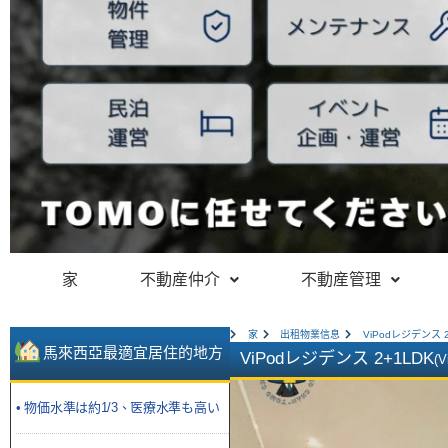
家
不動産仲介
不動産管理
家
出租物業信息
ViPodレジデンス 2
馬來西亞最適宜居住的地方
ViPodレジデンス 2+1LDK
(V
• 物価水準は約1/3、医療水準も高い