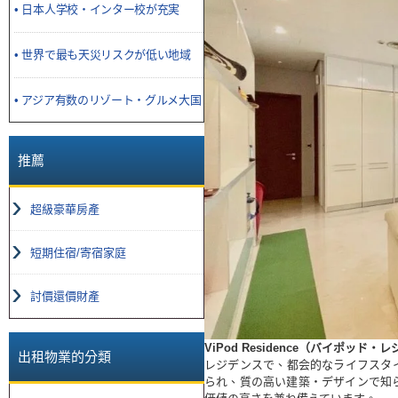
• 日本人学校・インター校が充実
• 世界で最も天災リスクが低い地域
• アジア有数のリゾート・グルメ大国
推薦
超級豪華房產
短期住宿/寄宿家庭
討價還價財產
ViPod Residence（バイポッド・
出租物業的分類
レジデンスで、都会的なライフスタイルを
られ、質の高い建築・デザインで知