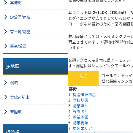
価値の高さを兼ね備えています。
其他的
本ユニットは
2+1LDK（110.6㎡）
の
辦公室/商店
とダイニングが広々としているほか
コニーがない設計のため、室内空間
有土地/別墅
共用設備としては、スイミングプー
両立させています。建物は2013年
豪宅/公寓
います。
交通アクセスも非常に良く、モノレー
す。周辺にはショッピングモールや
按地區
亮点
ゴールデントライ
璧な高級マンショ
檳城
目次:
1.
房產詳細信息
柔佛州新山
2.
間取り図
3.
物業照片
4.
設施照片
吉隆坡
5.
物業地圖
6.
物業視頻
7.
周辺エリア
按價格