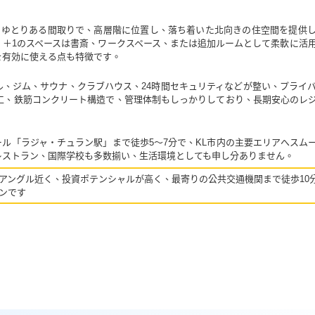
ゆとりある間取りで、高層階に位置し、落ち着いた北向きの住空間を提供
、＋1のスペースは書斎、ワークスペース、または追加ルームとして柔軟に活
を有効に使える点も特徴です。
ル、ジム、サウナ、クラブハウス、24時間セキュリティなどが整い、プライ
竣工、鉄筋コンクリート構造で、管理体制もしっかりしており、長期安心のレ
ル「ラジャ・チュラン駅」まで徒歩5〜7分で、KL市内の主要エリアへスム
レストラン、国際学校も多数揃い、生活環境としても申し分ありません。
アングル近く、投資ポテンシャルが高く、最寄りの公共交通機関まで徒歩10
ンです