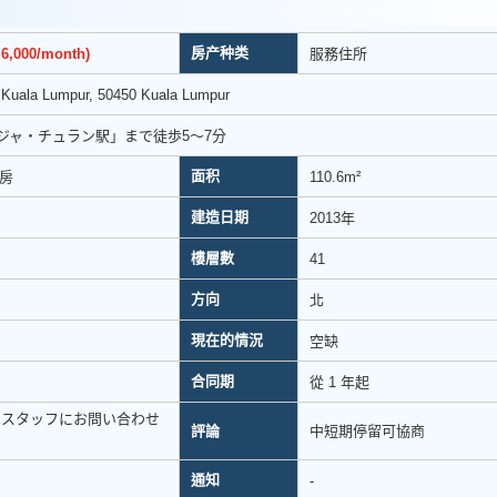
房产种类
6,000/month)
服務住所
 Kuala Lumpur, 50450 Kuala Lumpur
ジャ・チュラン駅」まで徒歩5〜7分
面积
书房
110.6m²
建造日期
2013年
樓層數
41
方向
北
現在的情況
空缺
合同期
從 1 年起
はスタッフにお問い合わせ
評論
中短期停留可協商
通知
-