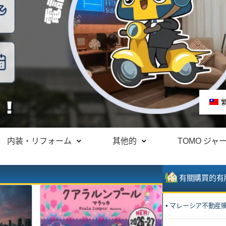
内装・リフォーム
其他的
TOMO ジャ
有關購買的有
• マレーシア不動産