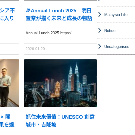
ーシア不
🎉Annual Lunch 2025｜明日
Malaysia Life
に入り
置業が描く未来と成長の物語
Notice
Annual Lunch 2025 https:/
Uncategorised
2026-01-20
 × 閣
抓住未來價值：UNESCO 創意
果を達
城市‧吉隆坡