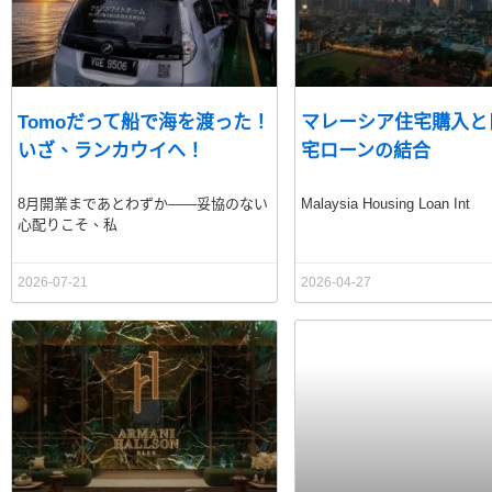
Tomoだって船で海を渡った！
マレーシア住宅購入と
いざ、ランカウイへ！
宅ローンの結合
8月開業まであとわずか——妥協のない
Malaysia Housing Loan Int
心配りこそ、私
2026-07-21
2026-04-27