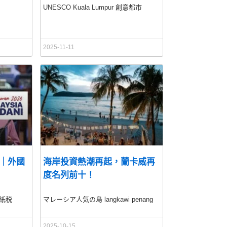
UNESCO Kuala Lumpur 創意都市
2025-11-11
年｜外國
海岸投資熱潮再起，蘭卡威再
！
度名列前十！
人印紙税
マレーシア人気の島 langkawi penang
2025-10-15