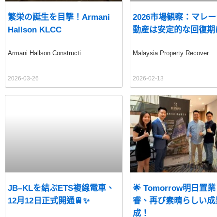
繁栄の誕生を目撃！Armani
2026市場観察：マレ
Hallson KLCC
動産は安定的な回復期
Armani Hallson Constructi
Malaysia Property Recover
2026-03-26
2026-02-13
JB–KLを結ぶETS複線電車、
🌟 Tomorrow明日置業
12月12日正式開通🚆✨
睿、再び素晴らしい成
成！