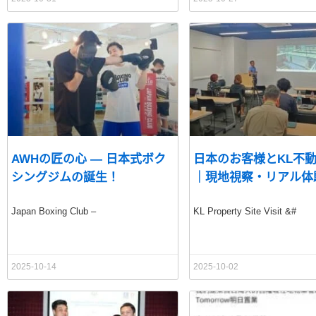
AWHの匠の⼼ — ⽇本式ボク
日本のお客様とKL不
シングジムの誕⽣！
｜現地視察・リアル体
Japan Boxing Club –
KL Property Site Visit &#
2025-10-14
2025-10-02