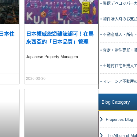
• 厳選デベロッパー
• 物件購入時のお支
日本住
日本權威旅遊雜誌認可！在馬
• 不動産購入・所有
來西亞的「日本品質」管理
• 査定，物件売却・
Japanese Property Managem
• 土地付住宅を購入
2026-03-30
• マレーシア不動産
Blog Category
Properties Blog
The Album of Mal