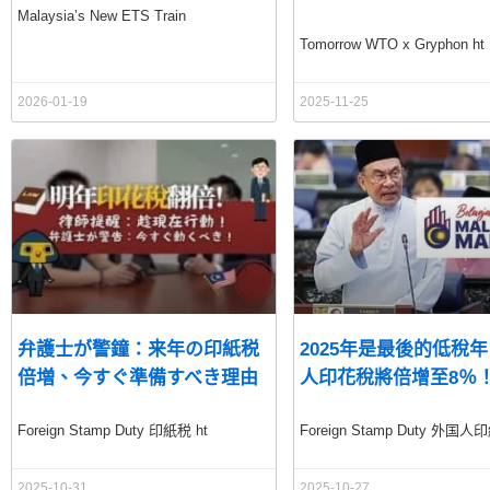
Malaysia’s New ETS Train
Tomorrow WTO x Gryphon ht
2026-01-19
2025-11-25
弁護士が警鐘：来年の印紙税
2025年是最後的低稅
倍増、今すぐ準備すべき理由
人印花稅將倍增至8％
Foreign Stamp Duty 印紙税 ht
Foreign Stamp Duty 外国
2025-10-31
2025-10-27