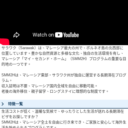
サラワク（Sarawak）は、マレーシア最大の州で、ボルネオ島の北西部に
位置しています。豊かな自然資源と多様な文化、独自の生活環境を有し、
マレーシア「マイ・セカンド・ホーム」（SMM2H）プログラムの重要な目
的地の一つです。
SMM2Hは、マレーシア東部・サラワク州が独自に運営する長期滞在プログ
ラム。
収入証明は不要、マレーシア国内全域を自由に移動可能。
老後の海外移住、親子留学、ロングステイに理想的な制度です。
特徴一覧
生活コストが低く、温暖な気候で、ゆったりとした生活が送れる長期滞在
ビザをお探しですか？
SMM2Hは、マレーシア全土を自由に行き来でき、ご家族と安心して海外生
活を始められるプログラムです。