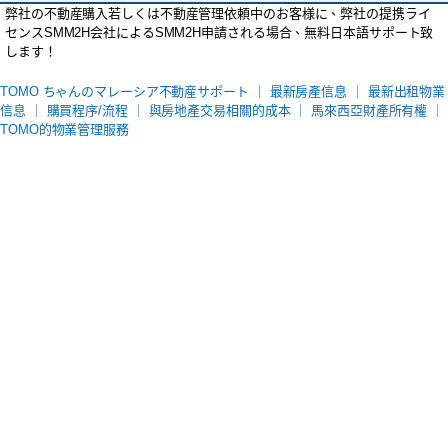
弊社の不動産購入若しくは不動産管理依頼中のお客様に、弊社の提携ライ
センスSMM2H会社によるSMM2H申請される場合、無料日本語サポート致
します！
TOMO ちゃんのマレーシア不動産サポート ｜
最新房產信息
｜
最新出租物業
信息
｜
購買程序/流程
｜
與房地產交易相關的成本
｜
馬來西亞財產所有權
｜
TOMO的物業管理服務