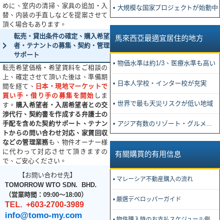
めに、室内の清掃、家具の追加・入
• 大規模な国家プロジェクトが始動中
替、内装の手直しなどを提案させて
頂く場合もあります。
転売・貸出条件の確定、購入希望
馬來西亞最適宜居住的地方
者・テナントの募集、契約・管理
サポート
• 物価水準は約1/3、医療水準も高い
転売希望価格・希望賃料をご相談の
上、確定させて頂いた後は、準備期
• 日本人学校・インター校が充実
間を経て、
日本・現地マーケットで
買い手・借り手の募集を開始
しま
• 世界で最も天災リスクが低い地域
す。
購入希望者・入居希望者との交
渉代行、契約書を作成する弁護士の
手配を含めた契約サポート、テナン
• アジア有数のリゾート・グルメ...
トからの問い合わせ対応、家賃回収
などの管理業務
も、物件オーナー様
に代わって対応させて頂きますの
有關購買的有用信息
で、ご安心ください。
【お問い合わせ先】
• マレーシア不動産購入の流れ
TOMORROW WTO SDN. BHD.
（営業時間：09:00～18:00）
• 厳選デベロッパーガイド
TEL. +603-2700-3989
info@tomo-my.com
• 物件購入時のお支払スケジュール例