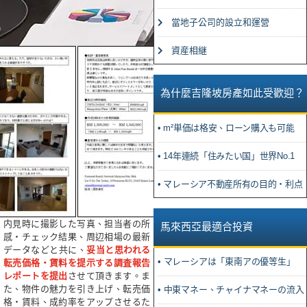
當地子公司的設立和運營
資産相継
為什麼吉隆坡房產如此受歡迎？
• m²単価は格安、ローン購入も可能
• 14年連続「住みたい国」世界No.1
• マレーシア不動産所有の目的・利点
内見時に撮影した写真、担当者の所
馬來西亞最適合投資
感・チェック結果、周辺相場の最新
データなどと共に、
妥当と思われる
• マレーシアは「東南アの優等生」
転売価格・賃料を提示する調査報告
レポートを提出
させて頂きます。ま
た、物件の魅力を引き上げ、転売価
• 中東マネー、チャイナマネーの流入
格・賃料、成約率をアップさせるた