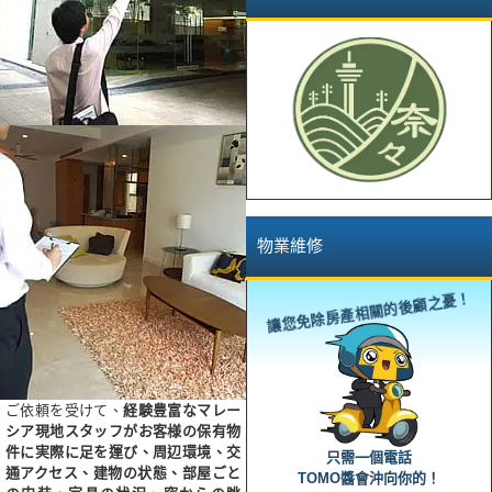
物業維修
讓您免除房產相關的後顧之憂！
ご依頼を受けて、
経験豊富なマレー
シア現地スタッフがお客様の保有物
件に実際に足を運び、周辺環境、交
只需一個電話
通アクセス、建物の状態、部屋ごと
TOMO醬會沖向你的！