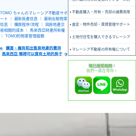
• 不動産購入・所有・売却の諸費用等
TOMO ちゃんのマレーシア不動産サポ
ート ｜
最新房產信息
｜
最新出租物業
信息
｜
購買程序/流程
｜
與房地產交
• 査定，物件売却・賃貸管理サポート
易相關的成本
｜
馬來西亞財產所有權
｜
TOMO的物業管理服務
• 土地付住宅を購入できるマレーシア
購買、擁有和出售房地產的費用
• マレーシア不動産の所有権について
馬來西亞 哪裡可以買有土地的房子
現已接受詢問
！
我們一直在等你。