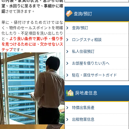
の内装・家具の状況、窓からの眺
望、水回りに至るまで、事細かに確
認
させて頂きます。
查詢/預訂
単に、値付けするためだけではな
く、物件のセールスポイントを明確
查詢/預訂
化したり、不足項目を洗い出したり
と、
より良い条件で買い手・借り手
ロングスティ相談
を見つけるためには、欠かせないス
テップ
です。
私人住宿預訂
お部屋を借りたい方へ
駐在・居住サポートガイド
房地產信息
特價出售房產
出租物業信息