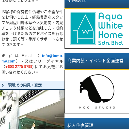
室內/裝修
を提供しております。
お客様の保有物件情報やご希望条件
をお伺いした上、経験豊富なスタッ
フが周辺相場水準や人気動向、内見
チェック結果などを加味した、成約
率を上げるためのアドバイスを行な
わせて頂く等、手厚くサポートさせ
て頂きます。
まずはE-mail（
info@tomo-
商業内装・イベント企画運営
my.com
）、又はフリーダイヤル
（
+603-2775-9799
)
にてお気軽にお
問い合わせください。
現地での内見・査定
私人住宿管理