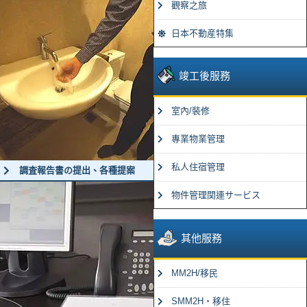
觀察之旅
日本不動産特集
竣工後服務
室內/裝修
專業物業管理
私人住宿管理
調査報告書の提出、各種提案
物件管理関連サービス
其他服務
MM2H/移民
SMM2H・移住