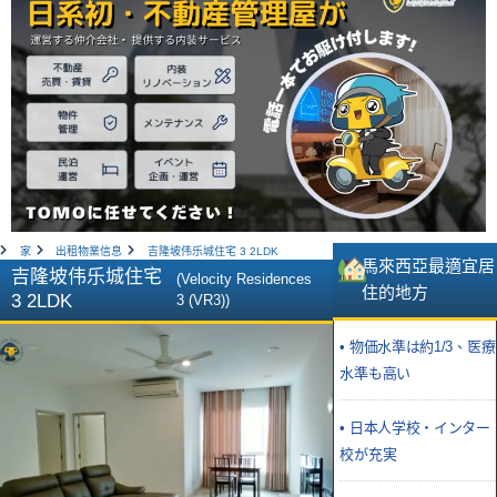
家
出租物業信息
吉隆坡伟乐城住宅 3 2LDK
馬來西亞最適宜居
吉隆坡伟乐城住宅
(Velocity Residences
住的地方
3 2LDK
3 (VR3))
• 物価水準は約1/3、医療
水準も高い
• 日本人学校・インター
校が充実