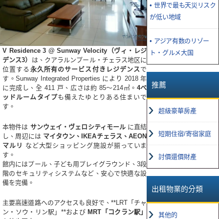
• 世界で最も天災リスク
が低い地域
• アジア有数のリゾー
V Residence 3 @ Sunway Velocity（ヴィ・レジ
ト・グルメ大国
デンス3）
は、クアラルンプール・チェラス地区に
位置する
永久所有のサービス付きレジデンス
で
す。Sunway Integrated Properties により 2018 年
推薦
に完成し、全 411 戸、広さは約 85〜214㎡。
4ベ
ッドルームタイプ
も備えたゆとりある住まいで
す。
超級豪華房產
本物件は
サンウェイ・ヴェロシティモール
に直結
短期住宿/寄宿家庭
し、周辺には
マイタウン、IKEAチェラス、AEON
マルリ
など大型ショッピング施設が揃っていま
す。
討價還價財產
館内にはプール、子ども用プレイグラウンド、3段
階のセキュリティシステムなど、安心で快適な設
備を完備。
出租物業的分類
主要高速道路へのアクセスも良好で、**LRT「チャ
ン・ソウ・リン駅」**および
MRT「コクラン駅」
其他的