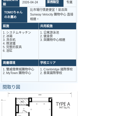
業務類型
2026-04-24
专属
期
比市場行情更便宜！並且與
TOMOちゃん
Sunway Velocity 購物中心 直接
のお薦め
相連。
設施
共用設施
1. システムキッチン
1. 公寓游泳池
2. 冰箱
2. 健身房
3. 洗衣机
3. 與購物中心相連
4. 微波爐
5. 完整的家具
6. 浴缸
周邊環境
学校エリア
1. 雙威偉樂城購物中心
1. Cranbridge 國際學校
2. MyTown 購物中心
2. 泰莱國際學校
間取り図