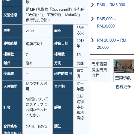
坡
RM0 – RM5,000
從 MRT加影線「Cochrane站」步行約
10分鐘，從 LRT安邦線「Maluri站」
交通信息
RM5,000 –
步行約15分鐘。
RM10,000
88平
房型
面积
2LDK
方米
RM 10,000 – RM
2013
建築結構
建造日期
鋼筋混凝土
年
20,000
樓層數
樓層數
7
15
陽台
方向
沒有
北西
馬來西亞
房產購買
賃貸
停車處
現在的情況
一
流程
済
查詢/預訂
いつでも入居
從一
查看更多
入住期間
合同期
可
年起
靠近
*詳細について
購物
はスタッフに
中心
訂金
評論
お問い合わせ
和地
ください
鐵線
合同條款
通知
2.5個月保證金
-
信息更新日