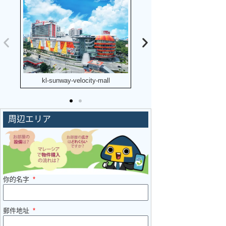
kl-sunway-velocity-mall
kl-mytown-mall
周辺エリア
你的名字
郵件地址