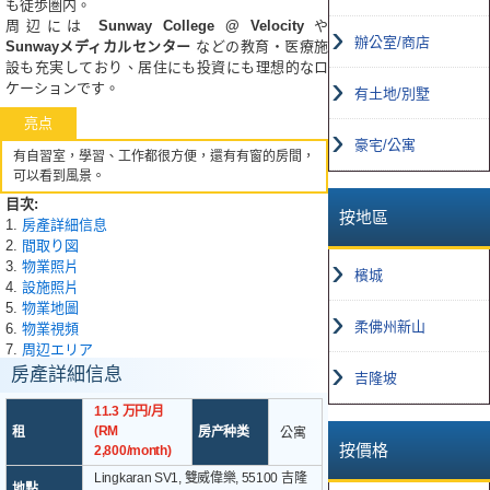
も徒歩圏内。
周辺には
Sunway College @ Velocity
や
辦公室/商店
Sunwayメディカルセンター
などの教育・医療施
設も充実しており、居住にも投資にも理想的なロ
ケーションです。
有土地/別墅
亮点
豪宅/公寓
有自習室，學習、工作都很方便，還有有窗的房間，
可以看到風景。
目次:
按地區
1.
房產詳細信息
2.
間取り図
3.
物業照片
檳城
4.
設施照片
5.
物業地圖
柔佛州新山
6.
物業視頻
7.
周辺エリア
房產詳細信息
吉隆坡
11.3 万円/月
(RM
租
房产种类
公寓
按價格
2,800/month)
Lingkaran SV1, 雙威偉樂, 55100 吉隆
地點