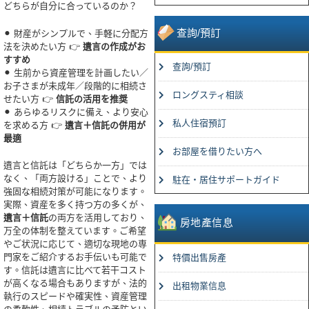
どちらが自分に合っているのか？
查詢/預訂
⚫︎ 財産がシンプルで、手軽に分配方
法を決めたい方 👉
遺言の作成がお
すすめ
查詢/預訂
⚫︎ 生前から資産管理を計画したい／
お子さまが未成年／段階的に相続さ
ロングスティ相談
せたい方 👉
信託の活用を推奨
⚫︎ あらゆるリスクに備え、より安心
私人住宿預訂
を求める方 👉
遺言＋信託の併用が
最適
お部屋を借りたい方へ
遺言と信託は「どちらか一方」では
なく、「両方設ける」ことで、より
駐在・居住サポートガイド
強固な相続対策が可能になります。
実際、資産を多く持つ方の多くが、
遺言＋信託
の両方を活用しており、
房地產信息
万全の体制を整えています。ご希望
やご状況に応じて、適切な現地の専
門家をご紹介するお手伝いも可能で
特價出售房產
す。信託は遺言に比べて若干コスト
が高くなる場合もありますが、法的
出租物業信息
執行のスピードや確実性、資産管理