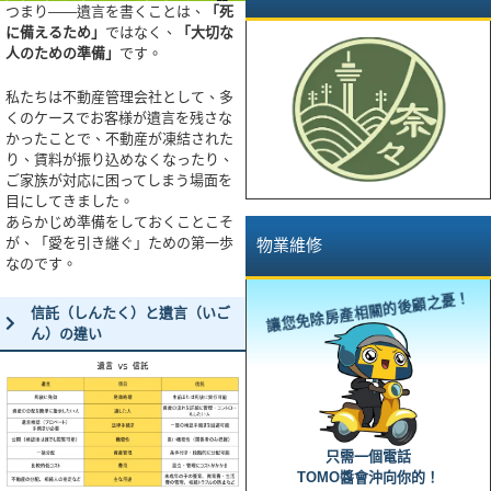
つまり――遺言を書くことは、
「死
に備えるため」
ではなく、
「大切な
人のための準備」
です。
私たちは不動産管理会社として、多
くのケースでお客様が遺言を残さな
かったことで、不動産が凍結された
り、賃料が振り込めなくなったり、
ご家族が対応に困ってしまう場面を
目にしてきました。
あらかじめ準備をしておくことこそ
が、「愛を引き継ぐ」ための第一歩
物業維修
なのです。
讓您免除房產相關的後顧之憂！
信託（しんたく）と遺言（いご
ん）の違い
只需一個電話
TOMO醬會沖向你的！