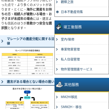
の柔軟性、相続トラブルの予防とい
觀察之旅
った点で、より多くのメリットがあ
ります。とくに、
海外に資産をお持
日本不動産特集
ちの方、相続人が複数いる場合、お
子さまが未成年の場合
には、遺言よ
りも信託のほうが
柔軟かつ安全な選
竣工後服務
択肢
となります。
マレーシアの遺産分配に関する法
室內/裝修
律
專業物業管理
私人住宿管理
物件管理関連サービス
遺言がある場合とない場合の違い
其他服務
MM2H/移民
SMM2H・移住