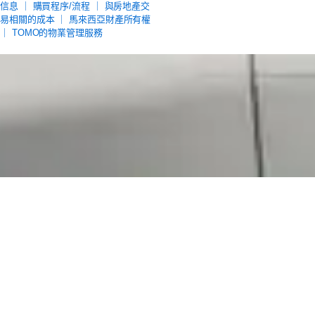
信息
｜
購買程序/流程
｜
與房地產交
易相關的成本
｜
馬來西亞財產所有權
｜
TOMO的物業管理服務
TOMORROWグループ & パートナーズ