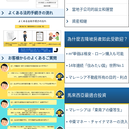
當地子公司的設立和運營
よくある法的手続きの流れ
資産相継
為什麼吉隆坡房產如此受歡迎？
• m²単価は格安、ローン購入も可能
お客様からのよくあるご質問
• 14年連続「住みたい国」世界No.1
• マレーシア不動産所有の目的・利点
馬來西亞最適合投資
• マレーシアは「東南アの優等生」
• 中東マネー、チャイナマネーの流入