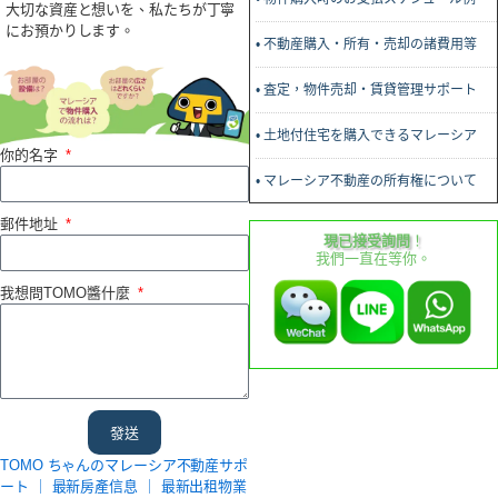
大切な資産と想いを、私たちが丁寧
にお預かりします。
• 不動産購入・所有・売却の諸費用等
• 査定，物件売却・賃貸管理サポート
• 土地付住宅を購入できるマレーシア
你的名字
• マレーシア不動産の所有権について
郵件地址
現已接受詢問
！
我們一直在等你。
我想問TOMO醬什麼
發送
TOMO ちゃんのマレーシア不動産サポ
ート ｜
最新房產信息
｜
最新出租物業