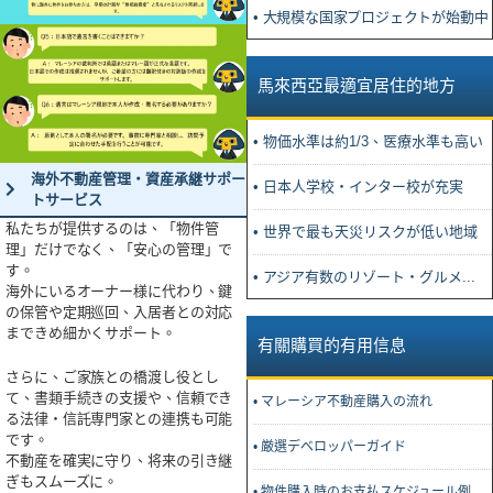
• 大規模な国家プロジェクトが始動中
馬來西亞最適宜居住的地方
• 物価水準は約1/3、医療水準も高い
海外不動産管理・資産承継サポー
• 日本人学校・インター校が充実
トサービス
私たちが提供するのは、「物件管
• 世界で最も天災リスクが低い地域
理」だけでなく、「安心の管理」で
す。
• アジア有数のリゾート・グルメ...
海外にいるオーナー様に代わり、鍵
の保管や定期巡回、入居者との対応
まできめ細かくサポート。
有關購買的有用信息
さらに、ご家族との橋渡し役とし
て、書類手続きの支援や、信頼でき
• マレーシア不動産購入の流れ
る法律・信託専門家との連携も可能
です。
• 厳選デベロッパーガイド
不動産を確実に守り、将来の引き継
ぎもスムーズに。
• 物件購入時のお支払スケジュール例