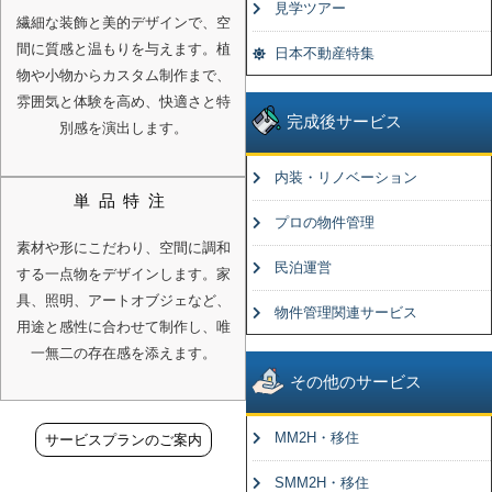
見学ツアー
繊細な装飾と美的デザインで、空
間に質感と温もりを与えます。植
日本不動産特集
物や小物からカスタム制作まで、
雰囲気と体験を高め、快適さと特
完成後サービス
別感を演出します。
内装・リノベーション
単品特注
プロの物件管理
素材や形にこだわり、空間に調和
民泊運営
する一点物をデザインします。家
具、照明、アートオブジェなど、
物件管理関連サービス
用途と感性に合わせて制作し、唯
一無二の存在感を添えます。
その他のサービス
MM2H・移住
サービスプランのご案内
SMM2H・移住