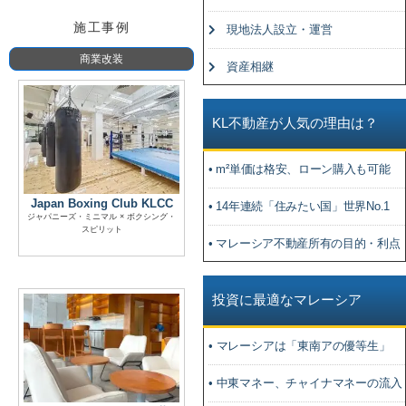
施工事例
現地法人設立・運営
商業改装
資産相継
KL不動産が人気の理由は？
• m²単価は格安、ローン購入も可能
Japan Boxing Club KLCC
• 14年連続「住みたい国」世界No.1
ジャパニーズ・ミニマル × ボクシング・
スピリット
• マレーシア不動産所有の目的・利点
投資に最適なマレーシア
• マレーシアは「東南アの優等生」
• 中東マネー、チャイナマネーの流入