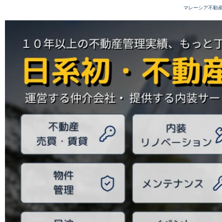
内
マレーシア不動
容
を
ス
キ
ッ
プ