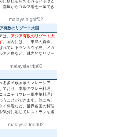
めに移住を決める方もいるほど
、部屋からゴルフ場を一望でき
ア有数のリゾート大国
アは、
アジア有数のリゾート大
す
。国内には、「東洋の真珠」
ばれているランカウイ島、メガ
ルネオ島など、魅力的なリゾー
れる多民族国家のマレーシア
しており、本場のマレー料理、
ニョニャ（マレー風中華料理）
わうことができます。他にも、
タイ料理など、世界各国の料理
や気分に応じてレストランを選