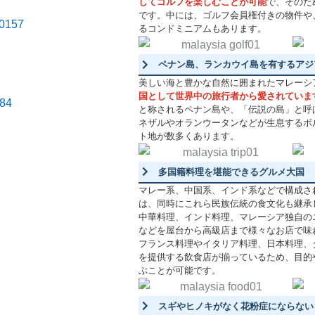
してゴルフを楽しむことが可能
で、そのた
です。中には、ゴルフ会員権付きの物件や
るコンドミニアムもあります。
ペナン島、ランカウイ島を有するアジ
美しい海と豊かな自然に囲まれたマレーシ
国として世界中の旅行者から愛されていま
と称されるペナン島や、「伝説の島」と呼
ネザルやオランウータンなどが生息するボ
ト地が数多くあります。
多国籍料理を堪能できるグルメ大国
マレー系、中国系、インド系などで構成さ
は、同時にこれら民族伝統の食文化も継承
中華料理、インド料理、マレーシア独自の
などを屋台から高級店まで様々なお店で味
フランス料理やイタリア料理、日本料理、
を提供する飲食店が揃っているため、目的
ぶことが可能です。
スギやヒノキがなく花粉症にならない