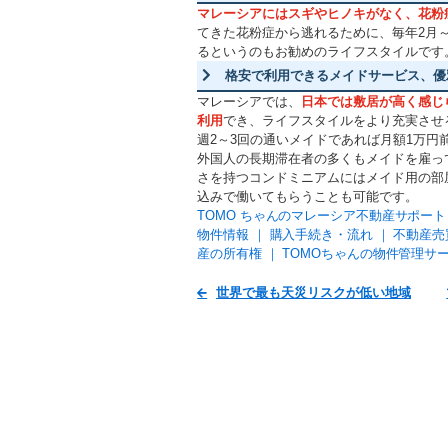
マレーシアにはスギやヒノキがなく、花粉
てきた花粉症から逃れるために、毎年2月
るというのもお勧めのライフスタイルです
格安で利用できるメイドサービス、優
マレーシアでは、
日本では敷居が高く感じ
利用
でき、ライフスタイルをより充実させ
週2～3回の通いメイドであれば月額1万円
外国人の長期滞在者の多くもメイドを雇っ
さを持つコンドミニアムにはメイド用の部
込みで働いてもらうことも可能です。
TOMO ちゃんのマレーシア不動産サポート
物件情報
｜
購入手続き・流れ
｜
不動産売
産の所有権
｜
TOMOちゃんの物件管理サ
世界で最も天災リスクが低い地域