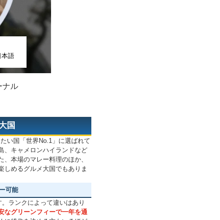
日本語
ーナル
大国
みたい国「世界No.1」に選ばれて
島、キャメロンハイランドなど
た、本場のマレー料理のほか、
楽しめるグルメ大国でもありま
ー可能
す。ランクによって違いはあり
安なグリーンフィーで一年を通