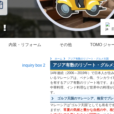
内装・リフォーム
その他
TOMO ジャ
ホーム
アジア有数のリゾート・グルメ大国
アジア有数のリゾート・グルメ
14年連続（2006～2019年）で日本人が住
いるマレーシアは、ペナン島、ランカウイ
を有するアジア有数のリゾート地です。ま
中華料理、インド料理など世界中の料理が
す。
ゴルフ天国のマレーシア、格安でプレ
マレーシアは“ゴルフ天国”としても有名で
ますが、
常夏の気候と豊かな自然の中、格