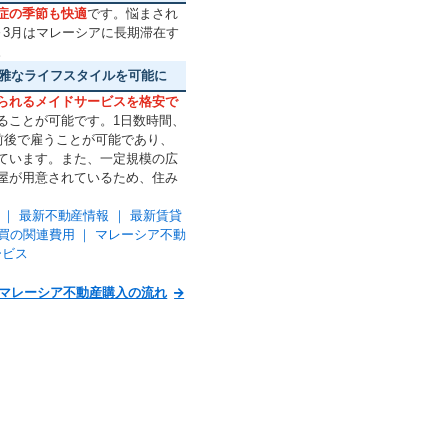
症の季節も快適
です。悩まされ
～3月はマレーシアに長期滞在す
。
雅なライフスタイルを可能に
られるメイドサービスを格安で
ることが可能です。1日数時間、
前後で雇うことが可能であり、
ています。また、一定規模の広
屋が用意されているため、住み
 ｜
最新不動産情報
｜
最新賃貸
買の関連費用
｜
マレーシア不動
ービス
マレーシア不動産購入の流れ