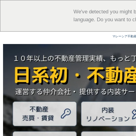
内
容
We've detected you might b
を
language. Do you want to c
ス
キ
マレーシア不動
ッ
プ