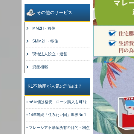
その他のサービス
MM2H・移住
SMM2H・移住
現地法人設立・運営
資産相継
KL不動産が人気の理由は？
• m²単価は格安、ローン購入も可能
• 14年連続「住みたい国」世界No.1
• マレーシア不動産所有の目的・利点