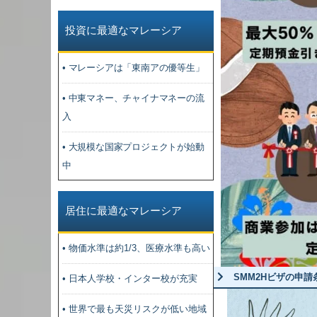
投資に最適なマレーシア
• マレーシアは「東南アの優等生」
• 中東マネー、チャイナマネーの流
入
• 大規模な国家プロジェクトが始動
中
居住に最適なマレーシア
• 物価水準は約1/3、医療水準も高い
SMM2Hビザの申請
• 日本人学校・インター校が充実
• 世界で最も天災リスクが低い地域