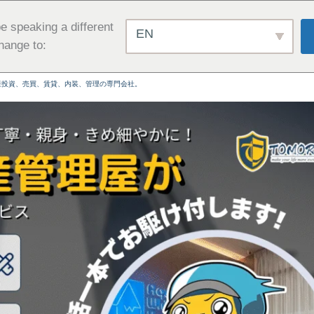
e speaking a different
EN
hange to:
産投資、売買、賃貸、内装、管理の専門会社。