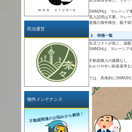
生活環境を有し、マレー
SMM2Hは、マレーシ
収入証明は不要、マレー
老後の海外移住、親子留
民泊運営
特徴一覧
生活コストが低く、温暖
SMM2Hは、マレーシ
不動産購入の義務なし。
わかりやすい財産基準を
では、具体的にSMM2
物件メンテナンス
不動産関連のお悩みから解放！