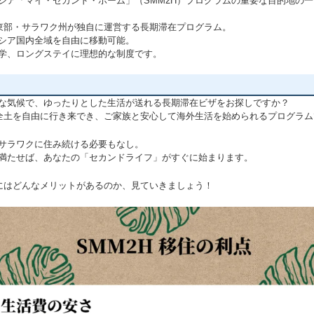
シア「マイ・セカンド・ホーム」（SMM2H）プログラムの重要な目的地の
ア東部・サラワク州が独自に運営する長期滞在プログラム。
シア国内全域を自由に移動可能。
学、ロングステイに理想的な制度です。
な気候で、ゆったりとした生活が送れる長期滞在ビザをお探しですか？
ア全土を自由に行き来でき、ご家族と安心して海外生活を始められるプログラ
サラワクに住み続ける必要もなし。
満たせば、あなたの「セカンドライフ」がすぐに始まります。
Hにはどんなメリットがあるのか、見ていきましょう！