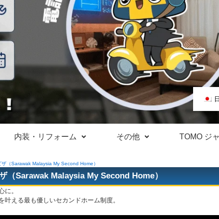
内装・リフォーム
その他
TOMO ジ
Sarawak Malaysia My Second Home）
arawak Malaysia My Second Home）
心に。
を叶える最も優しいセカンドホーム制度。