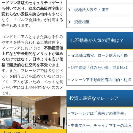
ードマン常駐のセキュリティゲート
も付いており、欧米の高級住宅街と
現地法人設立・運営
変わらない景観を誇る
物件も少なく
なく、「ゴルフ会員権」が付随する
資産相継
物件もあります。
コンドミニアムとはまた異なる住み
KL不動産が人気の理由は？
やすさを持ち合わせる土地付住宅。
マレーシアにおいては、
不動産価値
上昇など中長期的なメリットが望め
• m²単価は格安、ローン購入も可能
るだけではなく、日本よりも安い価
格で開放的な住空間を享受
できま
• 14年連続「住みたい国」世界No.1
す。また、マレーシアでは犬などペ
ットを飼うことを認めていないコン
• マレーシア不動産所有の目的・利点
ドミニアムが多いため、ペットを飼
いたい方には土地付住宅がオススメ
です。
投資に最適なマレーシア
• マレーシアは「東南アの優等生」
• 中東マネー、チャイナマネーの流入