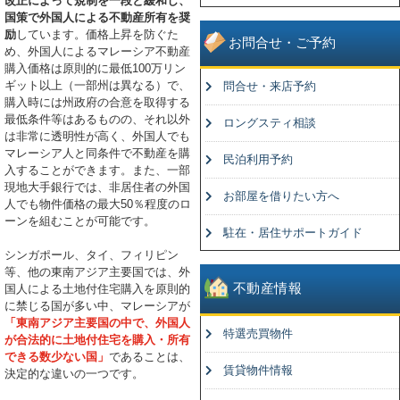
改正によって規制を一段と緩和し、
国策で外国人による不動産所有を奨
励
しています。価格上昇を防ぐた
お問合せ・ご予約
め、外国人によるマレーシア不動産
購入価格は原則的に最低100万リン
ギット以上（一部州は異なる）で、
問合せ・来店予約
購入時には州政府の合意を取得する
最低条件等はあるものの、それ以外
ロングスティ相談
は非常に透明性が高く、外国人でも
マレーシア人と同条件で不動産を購
民泊利用予約
入することができます。また、一部
現地大手銀行では、非居住者の外国
お部屋を借りたい方へ
人でも物件価格の最大50％程度のロ
ーンを組むことが可能です。
駐在・居住サポートガイド
シンガポール、タイ、フィリピン
等、他の東南アジア主要国では、外
不動産情報
国人による土地付住宅購入を原則的
に禁じる国が多い中、マレーシアが
「東南アジア主要国の中で、外国人
特選売買物件
が合法的に土地付住宅を購入・所有
できる数少ない国」
であることは、
賃貸物件情報
決定的な違いの一つです。