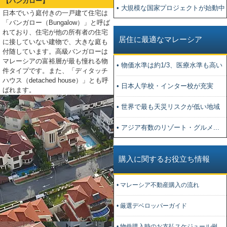
【バンガロー】
• 大規模な国家プロジェクトが始動中
日本でいう庭付きの一戸建て住宅は
「バンガロー（Bungalow）」と呼ば
れており、住宅が他の所有者の住宅
居住に最適なマレーシア
に接していない建物で、大きな庭も
付随しています。高級バンガローは
マレーシアの富裕層が最も憧れる物
• 物価水準は約1/3、医療水準も高い
件タイプです。また、「ディタッチ
ハウス（detached house）」とも呼
• 日本人学校・インター校が充実
ばれます。
• 世界で最も天災リスクが低い地域
• アジア有数のリゾート・グルメ...
購入に関するお役立ち情報
• マレーシア不動産購入の流れ
• 厳選デベロッパーガイド
• 物件購入時のお支払スケジュール例