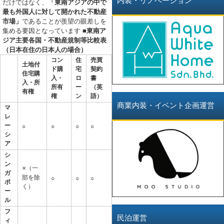
内装・リノベーション
だけではなく、
「東南アジアの中で
最も外国人に対して開かれた不動産
市場」
であることが羨望の眼差しを
集める要因となっています
■東南ア
ジア主要各国・不動産規制等比較表
（日本在住の日本人の場合）
コン
住
売買
土地付
ド購
宅
契約
住宅購
入・
ロ
書
入・所
所有
ー
（英
有権
権
ン
語）
商業内装・イベント企画運営
マ
レ
ー
○
○
○
○
シ
ア
シ
ン
（一
✕
ガ
部を除
○
○
○
ポ
く）
ー
ル
フ
民泊運営
ィ