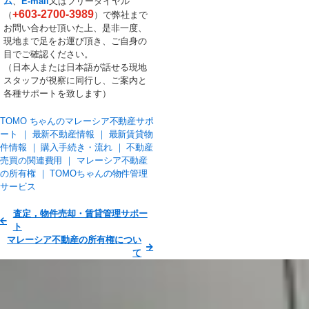
ム
、
E-mail
又はフリーダイヤル
+603-2700-3989
（
）で弊社まで
お問い合わせ頂いた上、是非一度、
現地まで足をお運び頂き、ご自身の
目でご確認ください。
（日本人または日本語が話せる現地
スタッフが視察に同行し、ご案内と
各種サポートを致します）
TOMO ちゃんのマレーシア不動産サポ
ート ｜
最新不動産情報
｜
最新賃貸物
件情報
｜
購入手続き・流れ
｜
不動産
売買の関連費用
｜
マレーシア不動産
の所有権
｜
TOMOちゃんの物件管理
サービス
査定，物件売却・賃貸管理サポー
ト
マレーシア不動産の所有権につい
て