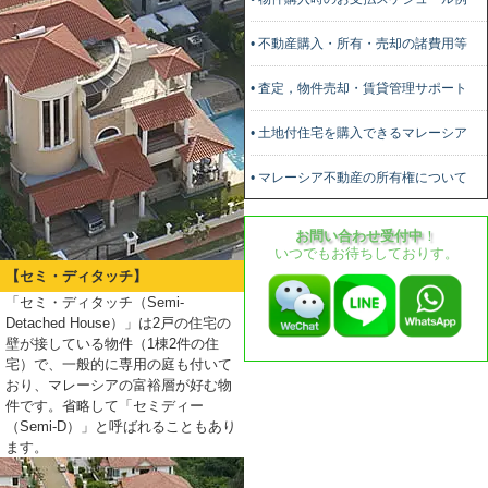
• 不動産購入・所有・売却の諸費用等
• 査定，物件売却・賃貸管理サポート
• 土地付住宅を購入できるマレーシア
• マレーシア不動産の所有権について
お問い合わせ受付中
！
いつでもお待ちしておりす。
【セミ・ディタッチ】
「セミ・ディタッチ（Semi-
Detached House）」は2戸の住宅の
壁が接している物件（1棟2件の住
宅）で、一般的に専用の庭も付いて
おり、マレーシアの富裕層が好む物
件です。省略して「セミディー
（Semi-D）」と呼ばれることもあり
ます。