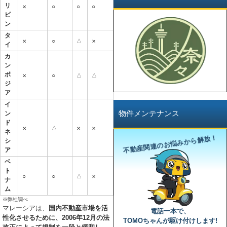
リ
○
○
○
✕
ピ
ン
タ
○
△
✕
✕
イ
カ
ン
ボ
○
△
△
✕
ジ
ア
イ
物件メンテナンス
ン
ド
△
✕
✕
✕
ネ
不動産関連のお悩みから解放！
シ
ア
ベ
ト
○
○
△
✕
ナ
ム
※弊社調べ
マレーシアは、
国内不動産市場を活
電話一本で、
性化させるために、2006年12月の法
TOMOちゃんが駆け付けします!