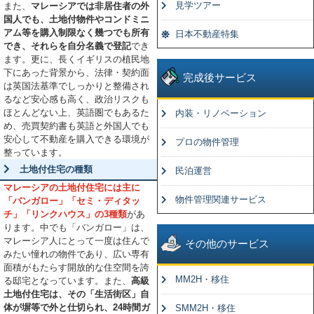
見学ツアー
また、
マレーシアでは非居住者の外
国人でも、土地付物件やコンドミニ
アム等を購入制限なく幾つでも所有
日本不動産特集
でき、それらを自分名義で登記
でき
ます。更に、長くイギリスの植民地
下にあった背景から、法律・契約面
完成後サービス
は英国法基準でしっかりと整備され
るなど安心感も高く、政治リスクも
ほとんどない上、英語圏でもあるた
内装・リノベーション
め、売買契約書も英語と外国人でも
安心して不動産を購入できる環境が
プロの物件管理
整っています。
土地付住宅の種類
民泊運営
マレーシアの土地付住宅には主に
物件管理関連サービス
「バンガロー」「セミ・ディタッ
チ」「リンクハウス」の3種類
があ
ります。中でも「バンガロー」は、
マレーシア人にとって一度は住んで
その他のサービス
みたい憧れの物件であり、広い専有
面積がもたらす開放的な住空間を誇
MM2H・移住
る邸宅となっています。また、
高級
土地付住宅は、その「生活街区」自
体が塀等で外と仕切られ、24時間ガ
SMM2H・移住