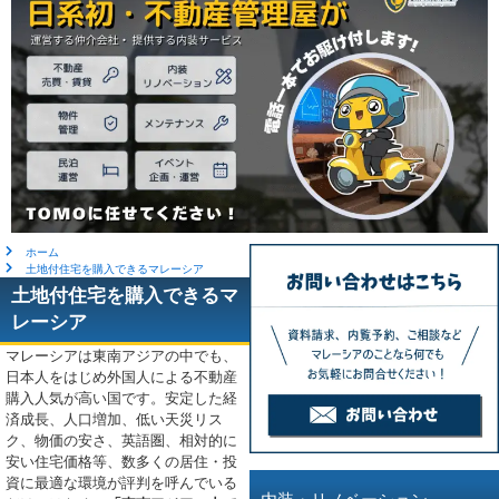
ホーム
土地付住宅を購入できるマレーシア
土地付住宅を購入できるマ
レーシア
マレーシアは東南アジアの中でも、
日本人をはじめ外国人による不動産
購入人気が高い国です。安定した経
済成長、人口増加、低い天災リス
ク、物価の安さ、英語圏、相対的に
安い住宅価格等、数多くの居住・投
資に最適な環境が評判を呼んでいる