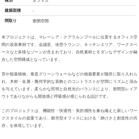
種別
オフィス
建築面積
-
間取り
密閉空間
本プロジェクトは、マレーシア・クアラルンプールに位置するオフィス空
間の改装事例です。会議室、休憩ラウンジ、キッチンエリア、ワークスペ
ースなど多様なゾーンが含まれており、自然素材とモダンなデザインが融
合した空間構成となっています。
苔や観葉植物、垂直グリーンウォールなどの植栽要素が随所に取り入れら
れ、木材・金属・幾何学的な装飾とのコントラストが空間にリズムと深み
を与えています。柔らかな照明と自然光のバランスにより、密閉型レイア
ウトでありながらも開放感と呼吸感が感じられる設計です。
このプロジェクトは、機能性・快適性・美的感性を兼ね備えた新しいワー
クスタイルの提案であり、都市型オフィスにおける「静けさと創造性の共
存」を体現しています。