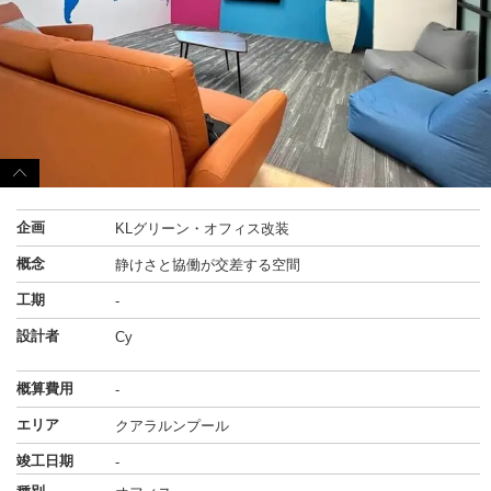
企画
KLグリーン・オフィス改装
概念
静けさと協働が交差する空間
工期
-
設計者
Cy
概算費用
-
エリア
クアラルンプール
竣工日期
-