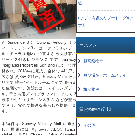
域
• アジア有数のリゾート・グルメ
大国
V Residence 3 @ Sunway Velocity（ヴ
オススメ
ィ・レジデンス3） は、クアラルンプー
ル・チェラス地区に位置する 永久所有の
サービス付きレジデンス です。Sunway
超高級物件
Integrated Properties Sdn Bhd によって開
発され、2018年に完成。全体で 411戸、
短期滞在・ホームステイ
広さは 約85〜214㎡。Sunway Velocityエ
リアで 唯一4ベッドルームタイプ を備え
た住宅です。施設には、スイミングプー
格安物件
ル、子ども用プレイグラウンド、そして 3
段階のセキュリティシステム などが整っ
ており、安心で快適な暮らしを提供しま
賃貸物件の分類
す。
本物件は Sunway Velocity Mall に直結
その他
し、周囲には MyTown、AEON Taman