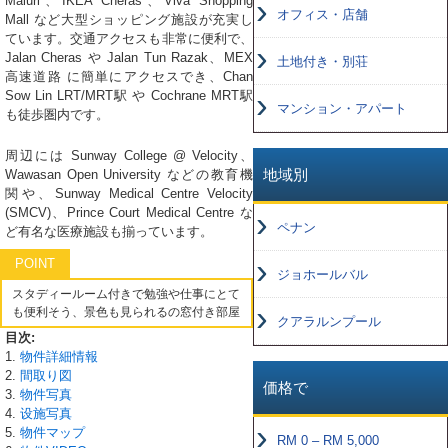
Maluri、IKEA Cheras、Viva Shopping
オフィス・店舗
Mall など大型ショッピング施設が充実し
ています。交通アクセスも非常に便利で、
Jalan Cheras や Jalan Tun Razak、MEX
土地付き・別荘
高速道路 に簡単にアクセスでき、Chan
Sow Lin LRT/MRT駅 や Cochrane MRT駅
マンション・アパート
も徒歩圏内です。
周辺には Sunway College @ Velocity、
地域別
Wawasan Open University などの教育機
関や、Sunway Medical Centre Velocity
(SMCV)、Prince Court Medical Centre な
ペナン
ど有名な医療施設も揃っています。
POINT
ジョホールバル
スタディールーム付きで勉強や仕事にとて
も便利そう、景色も見られるの窓付き部屋
クアラルンプール
目次:
1.
物件詳細情報
2.
間取り図
価格で
3.
物件写真
4.
设施写真
5.
物件マップ
RM 0 – RM 5,000