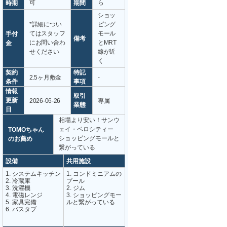
可
ら
時期
期間
ショッ
*詳細につい
ピング
てはスタッフ
モール
手付
備考
にお問い合わ
とMRT
金
せください
線が近
く
契約
特記
2.5ヶ月敷金
-
条件
事項
情報
取引
更新
2026-06-26
専属
業態
日
相場より安い！サンウ
ェイ・ベロシティー
TOMOちゃん
ショッピングモールと
のお薦め
繋がっている
設備
共用施設
1. システムキッチン
1. コンドミニアムの
2. 冷蔵庫
プール
3. 洗濯機
2. ジム
4. 電磁レンジ
3. ショッピングモー
5. 家具完備
ルと繋がっている
6. バスタブ