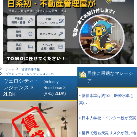
ホーム
賃貸物件情報
居住に最適なマレーシ
ヴェロシティ・レジデンス 3 2LDK
ヴェロシティ・
ア
(Velocity
レジデンス 3
Residence 3
(VR3) 2LDK)
2LDK
• 物価水準は約1/3、医療水準も
高い
• 日本人学校・インター校が充実
• 世界で最も天災リスクが低い地