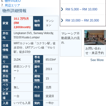
6.
物件VIDEO
7.
周辺エリア
RM 5,000 – RM 10,000
物件詳細情報
10.1 万円/月
RM 10,000 – RM 20,000
マンシ
物件
(RM
家賃
ョン
種類
2,800/month)
Lingkaran SV1, Sunway Velocity,
所在
マレーシア不
55100 Kuala Lumpur
地
動産購入の流
れ
MRTカジャン線「コクラン駅」徒
交通
歩10分、LRTアンパン線「マルリ
お問い合わ
情報
駅」徒歩15分
せ・来店予約
間取
専有
2LDK
85.03m²
See More
り
面積
鉄筋コンクリ
建物
築年
2013
ート
構造
月
所在
建物
7
15
階数
階数
ベラ
向き
無し
北西
ンダ
駐車
現状
一台
賃貸済
場
いつでも入居
一年か
入居
契約