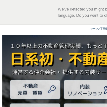
内
容
We've detected you might b
を
language. Do you want to c
ス
キ
マレーシア不動
ッ
プ