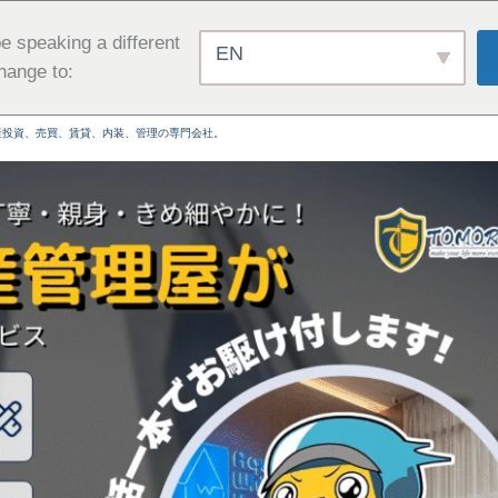
e speaking a different
EN
hange to:
産投資、売買、賃貸、内装、管理の専門会社。