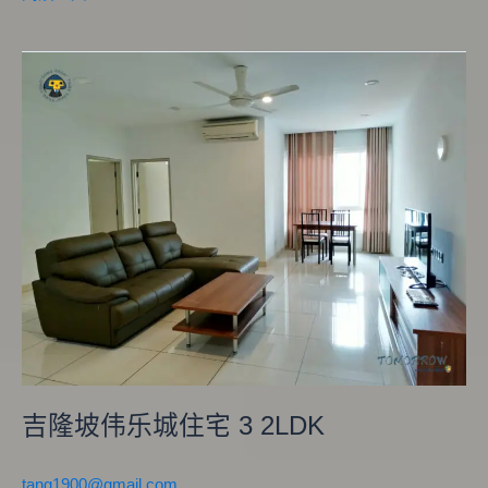
吉
隆
坡
伟
乐
城
住
宅
3
2LDK
吉隆坡伟乐城住宅 3 2LDK
tang1900@gmail.com