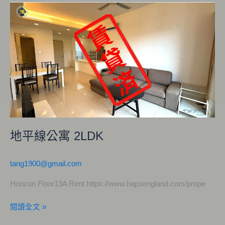
地
平
線
公
寓
2LDK
地平線公寓 2LDK
tang1900@gmail.com
Horizon Floor13A Rent https://www.hapsengland.com/prope
閱讀全文 »