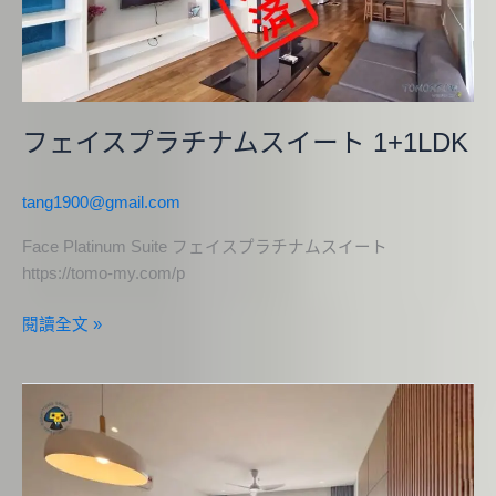
チ
ナ
ム
ス
イ
フェイスプラチナムスイート 1+1LDK
ー
ト
tang1900@gmail.com
1+1LDK
Face Platinum Suite フェイスプラチナムスイート
https://tomo-my.com/p
閱讀全文 »
三
井
サ
ー