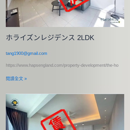
ス
2LDK
ホライズンレジデンス 2LDK
tang1900@gmail.com
https://www.hapsengland.com/property-development/the-ho
閱讀全文 »
ケ
ー
エ
ル・
エ