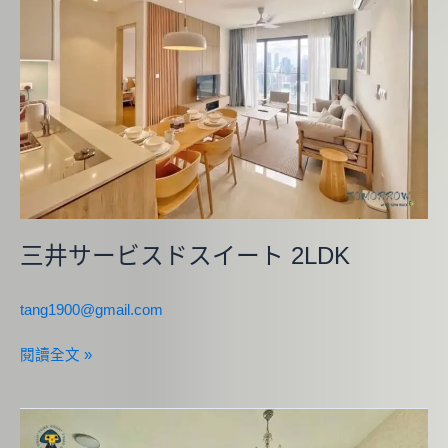
ビ
ス
ド
ス
イ
ー
ト
2LDK
三井サービスドスイート 2LDK
tang1900@gmail.com
閱讀全文 »
セ
テ