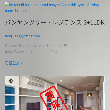
ニ
バ
ア
ン
ム
ヤ
2LDK
バンヤンツリー・レジデンス 3+1LDK
ン
ツ
リ
tang1900@gmail.com
ー・
レ
Banyan Tree バンヤンツリー・レジデンス
ジ
https://www.banyantree.com/ma
デ
閱讀全文 »
ン
ス
3+1LDK
フ
ェ
イ
ス
プ
ラ