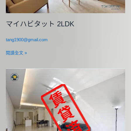
マイハビタット 2LDK
tang1900@gmail.com
閱讀全文 »
ホ
ラ
イ
ズ
ン
レ
ジ
デ
ン