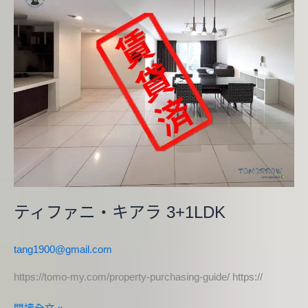
ィ
フ
ァ
ニ・
キ
ア
ラ
3+1LDK
ティファニ・キアラ 3+1LDK
tang1900@gmail.com
https://tomo-my.com/property-purchasing-guide/ https://