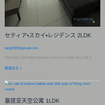
セティア•スカイ•レジデンス 2LDK
tang1900@gmail.com
Setia Sky 13A https://spsetia.com/en-us Setia Sky 13A S
閱讀全文 »
塞
提
亚
塞提亚天空公寓 1LDK
天