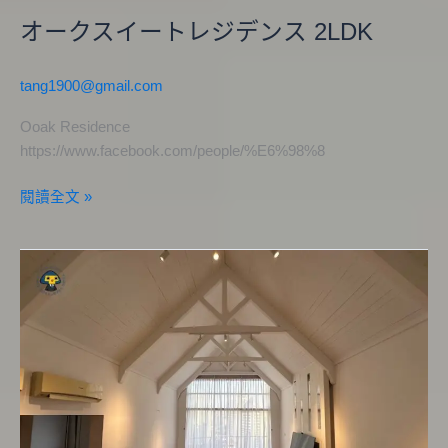
オークスイートレジデンス 2LDK
tang1900@gmail.com
Ooak Residence
https://www.facebook.com/people/%E6%98%8
閱讀全文 »
モ
ン
ト
キ
ア
ラ
ペ
ラ