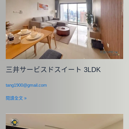
ビ
ス
ド
ス
イ
ー
ト
3LDK
三井サービスドスイート 3LDK
tang1900@gmail.com
閱讀全文 »
如
玛