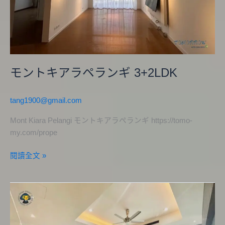
ン
ギ
3+2LDK
モントキアラペランギ 3+2LDK
tang1900@gmail.com
Mont Kiara Pelangi モントキアラペランギ https://tomo-
my.com/prope
閱讀全文 »
ViPod
レ
ジ
デ