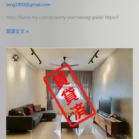
tang1900@gmail.com
https://tomo-my.com/property-purchasing-guide/ https://
閱讀全文 »
メ
リ
デ
ィ
ン
＠
メ
デ
ィ
ニ
3LDK