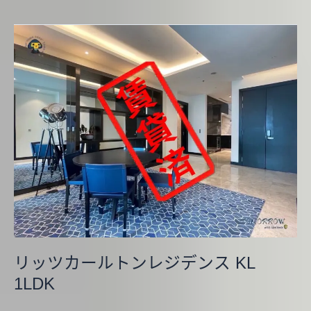
リ
ッ
ツ
カ
ー
ル
ト
ン
レ
ジ
デ
ン
ス
KL
リッツカールトンレジデンス KL
1LDK
1LDK