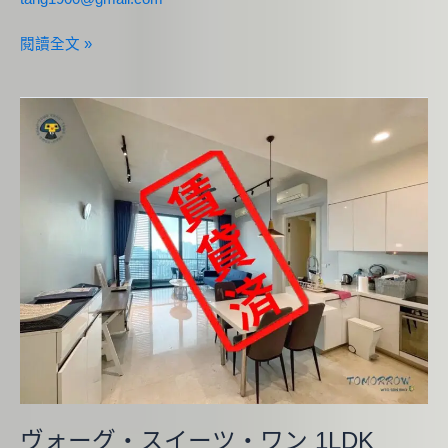
閱讀全文 »
ヴ
ォ
ー
グ・
ス
イ
ー
ツ・
ワ
ン
1LDK
ヴォーグ・スイーツ・ワン 1LDK