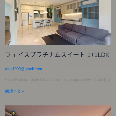
イ
ス
プ
ラ
チ
ナ
ム
ス
イ
フェイスプラチナムスイート 1+1LDK
ー
ト
tang1900@gmail.com
1+1LDK
Face Platinum Suite https://tomo-my.com/property-purcha […]
閱讀全文 »
フ
ェ