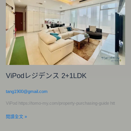
ン
ス
2+1LDK
ViPodレジデンス 2+1LDK
tang1900@gmail.com
ViPod https://tomo-my.com/property-purchasing-guide htt
閱讀全文 »