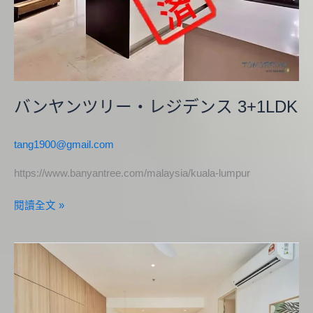
ジ
デ
ン
ス
3+1LDK
バンヤンツリー・レジデンス 3+1LDK
tang1900@gmail.com
https://www.banyantree.com/malaysia/kuala-lumpur
閱讀全文 »
三
井
サ
ー