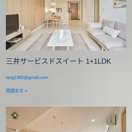
ビ
ス
ド
ス
イ
ー
ト
1+1LDK
三井サービスドスイート 1+1LDK
tang1900@gmail.com
閱讀全文 »
三
井
サ
ー