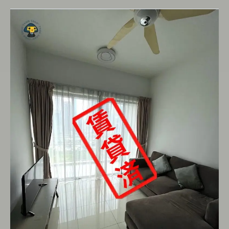
セ
テ
ィ
ア
•
ス
カ
イ
•
レ
ジ
デ
ン
ス
2LDK