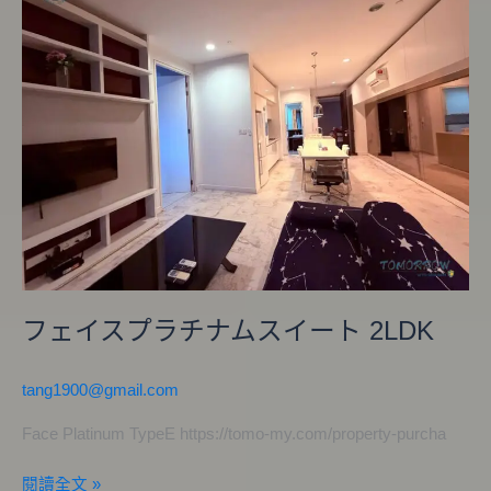
イ
ス
プ
ラ
チ
ナ
ム
ス
イ
ー
ト
2LDK
フェイスプラチナムスイート 2LDK
tang1900@gmail.com
Face Platinum TypeE https://tomo-my.com/property-purcha
閱讀全文 »