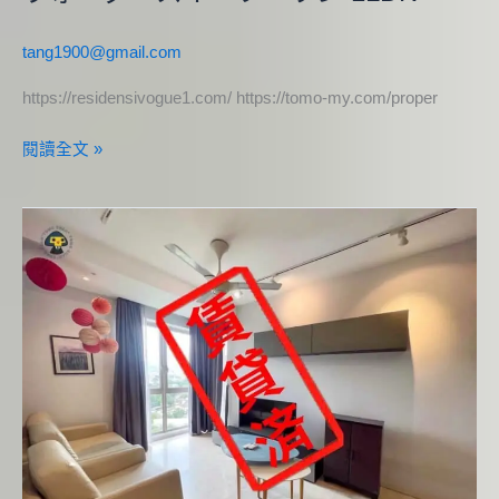
tang1900@gmail.com
https://residensivogue1.com/ https://tomo-my.com/proper
閱讀全文 »
マ
イ
ハ
ビ
タ
ッ
ト
2LDK