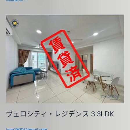
ヴ
ェ
ロ
シ
テ
ィ・
レ
ジ
デ
ン
ス
3
3LDK
ヴェロシティ・レジデンス 3 3LDK
tang1900@gmail.com