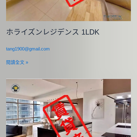
ス
1LDK
ホライズンレジデンス 1LDK
tang1900@gmail.com
閱讀全文 »
バ
ン
ヤ
ン
ツ
リ
ー・
レ