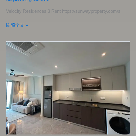
Velocity Residences 3 Rent https://sunwayproperty.com/s
閱讀全文 »
オ
ー
ク
ス
イ
ー
ト
レ
ジ
デ
ン
ス
2LDK