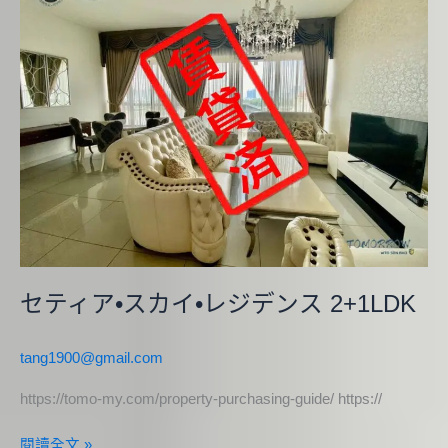
ィ
ア
•
ス
カ
イ
•
レ
ジ
デ
ン
ス
セティア•スカイ•レジデンス 2+1LDK
2+1LDK
tang1900@gmail.com
https://tomo-my.com/property-purchasing-guide/ https://
閱讀全文 »