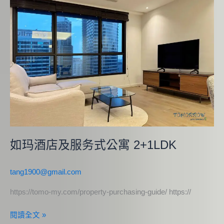
酒
店
及
服
务
式
公
寓
2+1LDK
如玛酒店及服务式公寓 2+1LDK
tang1900@gmail.com
https://tomo-my.com/property-purchasing-guide/ https://
閱讀全文 »