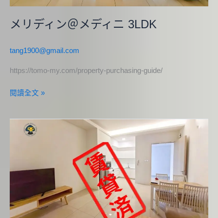
メリディン＠メディニ 3LDK
tang1900@gmail.com
https://tomo-my.com/property-purchasing-guide/
閱讀全文 »
ホ
ラ
イ
ズ
ン
レ
ジ
デ
ン