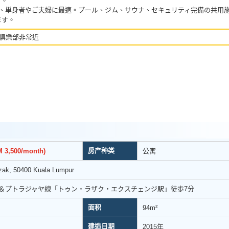
す。
りは、単身者やご夫婦に最適。プール、ジム、サウナ、セキュリティ完備の共用
ます。
俱樂部非常近
房产种类
 3,500/month)
公寓
zak, 50400 Kuala Lumpur
線＆プトラジャヤ線「トゥン・ラザク・エクスチェンジ駅」徒歩7分
面积
94m²
建造日期
2015年