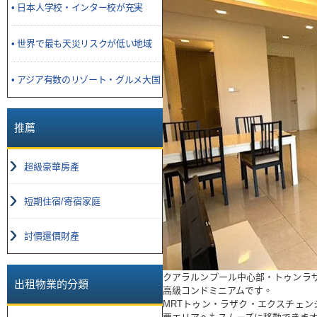
• 日本人学校・インター校が充実
• 世界で最も天災リスクが低い地域
• アジア有数のリゾート・グルメ大国
推薦
超級豪華房產
短期住宿/寄宿家庭
討價還價財產
クアラルンプール中心部・トゥンラ
出租物業的分類
高級コンドミニアムです。
MRTトゥン・ラザク・エクスチェン