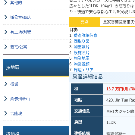
要エリアへもスムーズに移動できま
其他的
広々とした1LDK（94㎡）の間取
り、快適で安心な都心生活を実現し
辦公室/商店
亮点
皇家雪蘭莪高爾夫
目次:
有土地/別墅
1.
房產詳細信息
2.
間取り図
3.
物業照片
豪宅/公寓
4.
設施照片
5.
物業地圖
6.
物業視頻
按地區
7.
周辺エリア
房產詳細信息
檳城
租
13.7 万円/月 (RM
柔佛州新山
地點
420, Jln Tun Ra
交通信息
MRTカジャン
吉隆坡
房型
1LDK
建築結構
鋼筋混凝土
按價格