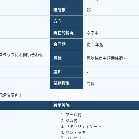
樓層數
26
方向
-
現在的情況
空室中
合同期
從 1 年起
スタッフにお問い合わせ
評論
可以協商中短期住宿。
通知
-
業務類型
专属
行評估便宜！
共用設施
プール付
ジム付
セキュリティゲート
サンデッキ
ジャグジー