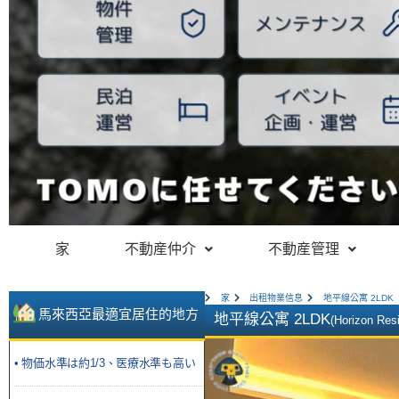
家
不動産仲介
不動産管理
家
出租物業信息
地平線公寓 2LDK
馬來西亞最適宜居住的地方
地平線公寓 2LDK
(Horizon Res
• 物価水準は約1/3、医療水準も高い