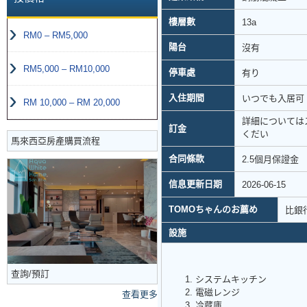
樓層數
13a
RM0 – RM5,000
陽台
沒有
RM5,000 – RM10,000
停車處
有り
入住期間
いつでも入居可
RM 10,000 – RM 20,000
詳細については
訂金
くだい
馬來西亞房產購買流程
合同條款
2.5個月保證金
信息更新日期
2026-06-15
TOMOちゃんのお薦め
比銀
設施
查詢/預訂
システムキッチン
電磁レンジ
查看更多
冷蔵庫