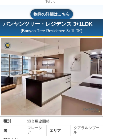
下さい。
物件の詳細はこちら
バンヤンツリー・レジデンス 3+1LDK
(Banyan Tree Residence 3+1LDK)
種別
混合用途開発
マレーシ
クアラルンプー
国
エリア
ア
ル