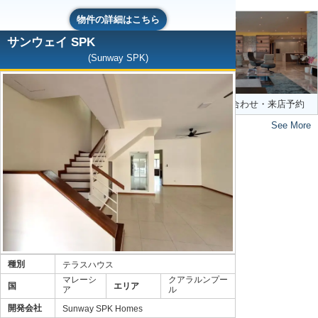
物件の詳細はこちら
マレーシア不動産購入の流
れ
サンウェイ SPK
(Sunway SPK)
お問い合わせ・来店予約
See More
種別
テラスハウス
マレーシ
クアラルンプー
国
エリア
ア
ル
開発会社
Sunway SPK Homes