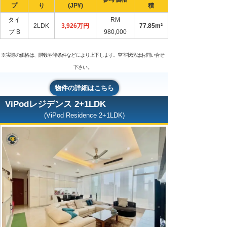
プ
り
(JP¥)
積
タイ
RM
2LDK
3,926万円
77.85m²
プ B
980,000
※実際の価格は、階数や諸条件などにより上下します。空室状況はお問い合せ
下さい。
物件の詳細はこちら
ViPodレジデンス 2+1LDK
(ViPod Residence 2+1LDK)