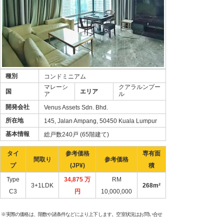
種別
コンドミニアム
マレーシ
クアラルンプー
国
エリア
ア
ル
開発会社
Venus Assets Sdn. Bhd.
所在地
145, Jalan Ampang, 50450 Kuala Lumpur
基本情報
総戸数240戸 (65階建て)
タイ
参考価格
専有面
間取り
参考価格
プ
(JP¥)
積
Type
34,875 万
RM
3+1LDK
268m²
C3
円
10,000,000
※実際の価格は、階数や諸条件などにより上下します。空室状況はお問い合せ