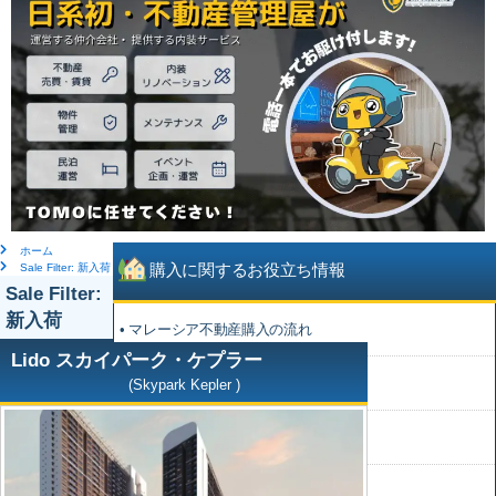
ホーム
購入に関するお役立ち情報
Sale Filter: 新入荷
Sale Filter:
新入荷
• マレーシア不動産購入の流れ
Lido スカイパーク・ケプラー
• 厳選デベロッパーガイド
(Skypark Kepler )
• 物件購入時のお支払スケジュール例
• 不動産購入・所有・売却の諸費用等