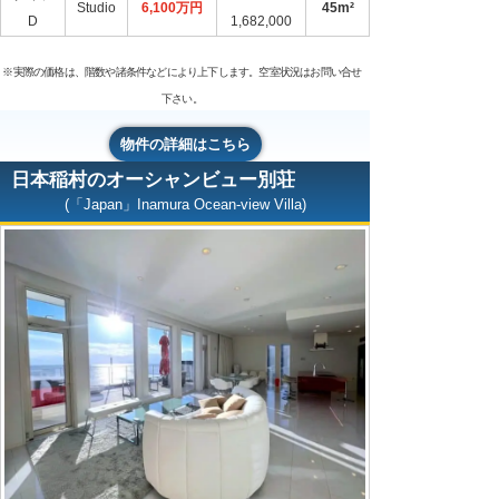
Studio
6,100万円
45m²
D
1,682,000
※実際の価格は、階数や諸条件などにより上下します。空室状況はお問い合せ
下さい。
物件の詳細はこちら
日本稲村のオーシャンビュー別荘
(「Japan」Inamura Ocean-view Villa)