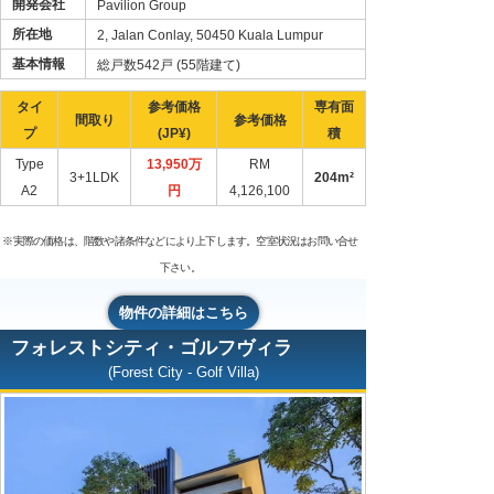
開発会社
Pavilion Group
所在地
2, Jalan Conlay, 50450 Kuala Lumpur
基本情報
総戸数542戸 (55階建て)
タイ
参考価格
専有面
間取り
参考価格
プ
(JP¥)
積
Type
13,950万
RM
3+1LDK
204m²
A2
円
4,126,100
※実際の価格は、階数や諸条件などにより上下します。空室状況はお問い合せ
下さい。
物件の詳細はこちら
フォレストシティ・ゴルフヴィラ
(Forest City - Golf Villa)