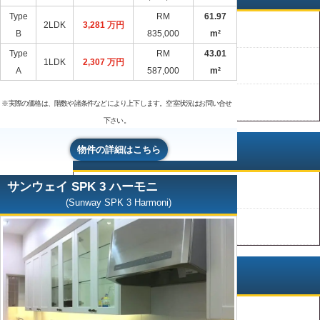
Type
RM
61.97
2LDK
3,281 万円
中古物件
B
835,000
m²
Type
RM
43.01
1LDK
2,307 万円
新古物件
A
587,000
m²
プレビルド
※実際の価格は、階数や諸条件などにより上下します。空室状況はお問い合せ
下さい。
物件の詳細はこちら
マレーシア以外の地域
サンウェイ SPK 3 ハーモニ
バリ島
(Sunway SPK 3 Harmoni)
日本
マレーシア国内
ペナン