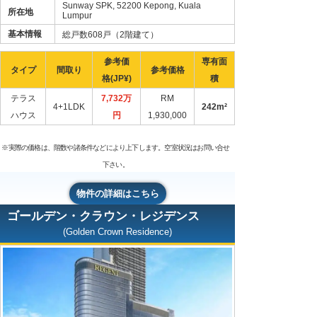
Sunway SPK, 52200 Kepong, Kuala
所在地
Lumpur
基本情報
総戸数608戸（2階建て）
参考価
専有面
タイプ
間取り
参考価格
格(JP¥)
積
テラス
7,732万
RM
4+1LDK
242m²
ハウス
円
1,930,000
※実際の価格は、階数や諸条件などにより上下します。空室状況はお問い合せ
下さい。
物件の詳細はこちら
ゴールデン・クラウン・レジデンス
(Golden Crown Residence)