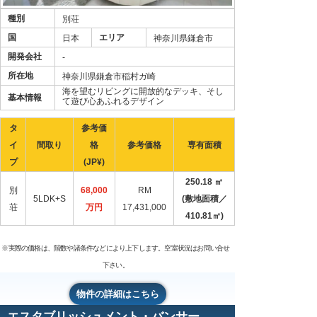
種別
別荘
国
エリア
日本
神奈川県鎌倉市
開発会社
-
所在地
神奈川県鎌倉市稲村ガ崎
海を望むリビングに開放的なデッキ、そし
基本情報
て遊び心あふれるデザイン
タ
参考価
イ
間取り
格
参考価格
専有面積
プ
(JP¥)
250.18 ㎡
別
68,000
RM
5LDK+S
(敷地面積／
荘
万円
17,431,000
410.81㎡)
※実際の価格は、階数や諸条件などにより上下します。空室状況はお問い合せ
下さい。
物件の詳細はこちら
エスタブリッシュメント・バンサー