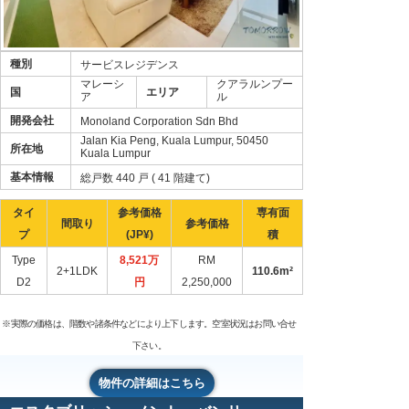
種別
サービスレジデンス
マレーシ
クアラルンプー
国
エリア
ア
ル
開発会社
Monoland Corporation Sdn Bhd
Jalan Kia Peng, Kuala Lumpur, 50450
所在地
Kuala Lumpur
基本情報
総戸数 440 戸 ( 41 階建て)
タイ
参考価格
専有面
間取り
参考価格
プ
(JP¥)
積
Type
8,521万
RM
2+1LDK
110.6m²
D2
円
2,250,000
※実際の価格は、階数や諸条件などにより上下します。空室状況はお問い合せ
下さい。
物件の詳細はこちら