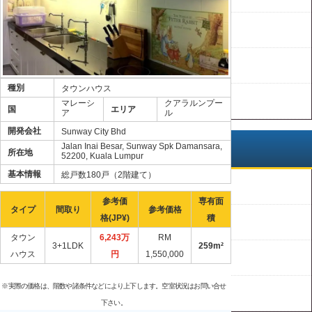
ジョホールバル
ランカウイ
種別
タウンハウス
クアラルンプール
マレーシ
クアラルンプー
国
エリア
ア
ル
開発会社
Sunway City Bhd
Jalan Inai Besar, Sunway Spk Damansara,
販売価格
所在地
52200, Kuala Lumpur
基本情報
総戸数180戸（2階建て）
RM 0 – RM 499,999
参考価
専有面
タイプ
間取り
参考価格
格(JP¥)
積
RM 500,000 – RM 999,999
タウン
6,243万
RM
3+1LDK
259m²
ハウス
円
1,550,000
RM 1,000,000 – RM 1,999,999
※実際の価格は、階数や諸条件などにより上下します。空室状況はお問い合せ
RM 2,000,000以上
下さい。