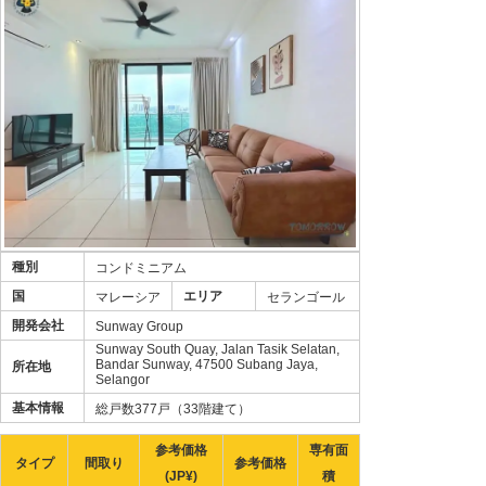
種別
コンドミニアム
国
エリア
マレーシア
セランゴール
開発会社
Sunway Group
Sunway South Quay, Jalan Tasik Selatan,
Bandar Sunway, 47500 Subang Jaya,
所在地
Selangor
基本情報
総戸数377戸（33階建て）
参考価格
専有面
タイプ
間取り
参考価格
(JP¥)
積