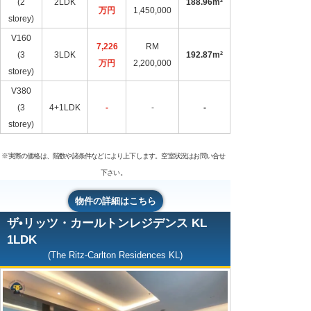
(2
2LDK
188.96m²
万円​
1,450,000
storey)
V160
7,226
RM
(3
3LDK
192.87m²
万円​
2,200,000
storey)
V380
(3
4+1LDK
-
-
-
storey)
※実際の価格は、階数や諸条件などにより上下します。空室状況はお問い合せ
下さい。
物件の詳細はこちら
ザ•リッツ・カールトンレジデンス KL
1LDK
(The Ritz-Carlton Residences KL)