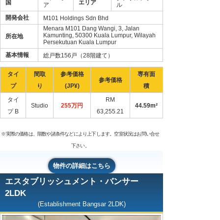
国
エリア
ア
ル
開発会社
M101 Holdings Sdn Bhd
Menara M101 Dang Wangi, 3, Jalan
Kamunting, 50300 Kuala Lumpur, Wilayah
所在地
Persekutuan Kuala Lumpur
基本情報
総戸数156戸（28階建て）
タイ
間取
参考価格
専有面
参考価格
プ
り
(JP¥)
積
タイ
RM
Studio
255万円
44.59m²
プ B
63,255.21
※実際の価格は、階数や諸条件などにより上下します。空室状況はお問い合せ
下さい。
物件の詳細はこちら
エスタブリッシュメント・バンサー
2LDK
(Establishment Bangsar 2LDK)