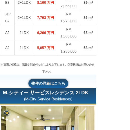
B3
2+1LDK
8,160 万円
89 m²
2,066,000
B1 /
RM
2+1LDK
7,793 万円
86 m²
B2
1,973,000
RM
A2
1LDK
6,266 万円
68 m²
1,586,000
RM
A2
1LDK
5,057 万円
58 m²
1,280,000
※実際の価格は、階数や諸条件などにより上下します。空室状況はお問い合せ
下さい。
物件の詳細はこちら
M-シティー サービスレシデンス 2LDK
(M-City Service Residences)