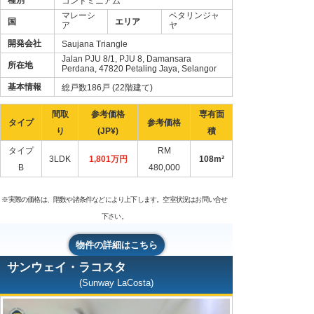
コンドミニアム
マレーシ
ペタリンジャ
国
エリア
ア
ヤ
開発会社
Saujana Triangle
Jalan PJU 8/1, PJU 8, Damansara
所在地
Perdana, 47820 Petaling Jaya, Selangor
基本情報
総戸数186戸 (22階建て)
間取
参考価格
専有面
タイプ
参考価格
り
(JP¥)
積
タイプ
RM
3LDK
1,801万円
108m²
B
480,000
※実際の価格は、階数や諸条件などにより上下します。空室状況はお問い合せ
下さい。
物件の詳細はこちら
サンウェイ・ラコスタ
(Sunway LaCosta)