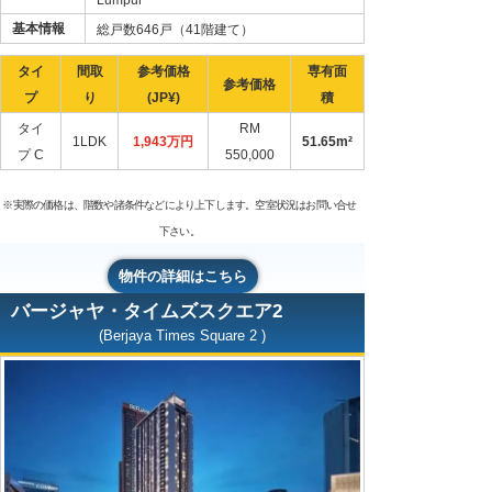
基本情報
総戸数646戸（41階建て）
タイ
間取
参考価格
専有面
参考価格
プ
り
(JP¥)
積
タイ
RM
1LDK
1,943万円
51.65m²
プ C
550,000
※実際の価格は、階数や諸条件などにより上下します。空室状況はお問い合せ
下さい。
物件の詳細はこちら
バージャヤ・タイムズスクエア2
(Berjaya Times Square 2 )