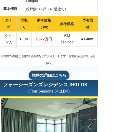
Lumpur
基本情報
総戸数646戸（41階建て）
タイ
間取
参考価格
専有面
参考価格
プ
り
(JP¥)
積
タイ
RM
1LDK
1,877万円
43.48m²
プ A
480,000
※実際の価格は、階数や諸条件などにより上下します。空室状況はお問い合せ
下さい。
物件の詳細はこちら
フォーシーズンズレジデンス 3+1LDK
(Four Seasons 3+1LDK)