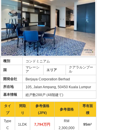
種別
コンドミニアム
マレーシ
クアラルンプー
国
エリア
ア
ル
開発会社
Berjaya Corporation Berhad
所在地
105, Jalan Ampang, 50450 Kuala Lumpur
基本情報
総戸数288戸 (48階建て)
タイ
間取
参考価格
専有面
参考価格
プ
り
(JP¥)
積
Type
RM
1LDK
7,794万円
95m²
C
2,300,000