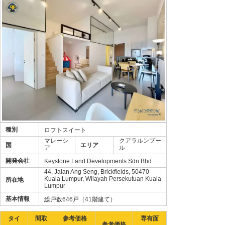
種別
ロフトスイート
マレーシ
クアラルンプー
国
エリア
ア
ル
開発会社
Keystone Land Developments Sdn Bhd
44, Jalan Ang Seng, Brickfields, 50470
Kuala Lumpur, Wilayah Persekutuan Kuala
所在地
Lumpur
基本情報
総戸数646戸（41階建て）
タイ
間取
参考価格
専有面
参考価格