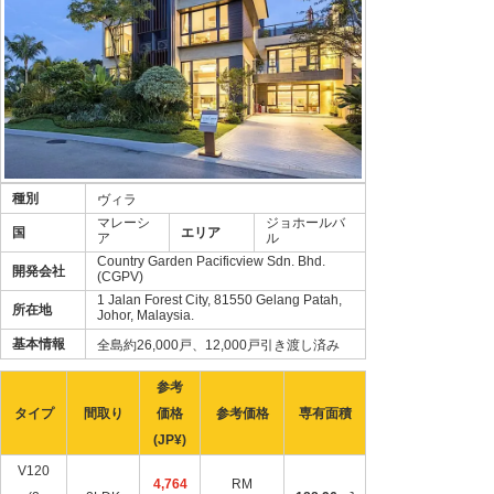
種別
ヴィラ
マレーシ
ジョホールバ
国
エリア
ア
ル
Country Garden Pacificview Sdn. Bhd.
開発会社
(CGPV)
1 Jalan Forest City, 81550 Gelang Patah,
所在地
Johor, Malaysia.
基本情報
全島約26,000戸、12,000戸引き渡し済み
参考
タイプ
間取り
価格
参考価格
専有面積
(JP¥)
V120
4,764
RM