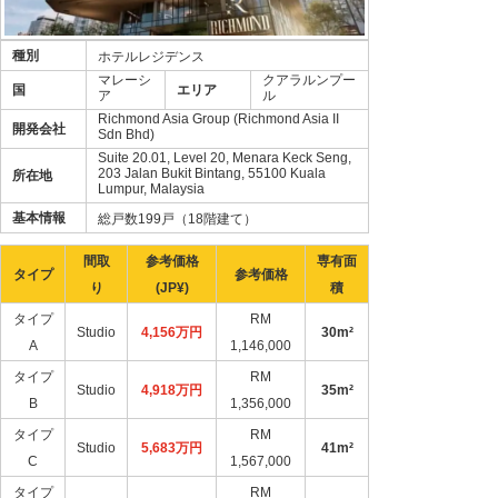
種別
ホテルレジデンス
マレーシ
クアラルンプー
国
エリア
ア
ル
Richmond Asia Group (Richmond Asia II
開発会社
Sdn Bhd)
Suite 20.01, Level 20, Menara Keck Seng,
203 Jalan Bukit Bintang, 55100 Kuala
所在地
Lumpur, Malaysia
基本情報
総戸数199戸（18階建て）
間取
参考価格
専有面
タイプ
参考価格
り
(JP¥)
積
タイプ
RM
Studio
4,156万円
30m²
A
1,146,000
タイプ
RM
Studio
4,918万円
35m²
B
1,356,000
タイプ
RM
Studio
5,683万円
41m²
C
1,567,000
タイプ
RM