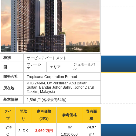
• 査定，物件売却・賃貸管理サポート
• 土地付住宅を購入できるマレーシア
• マレーシア不動産の所有権について
種別
サービスアパートメント
オススメ
マレーシ
ジョホールバ
国
エリア
ア
ル
開発会社
Tropicana Corporation Berhad
割安
PTB 24604, Off Persiaran Abu Bakar
Sultan, Bandar Johor Bahru, Johor Darul
所在地
Takzim, Malaysia
新入荷
基本情報
1,596 戸 (各棟最高54階)
高リータン
タイ
間取
参考価格
専有面
参考価格
プ
り
(JP¥)
積
Type
RM
74.97
3LDK
3,969 万円
完成状況
C
1,010,000
m²