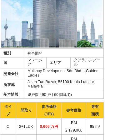
種別
複合開発
マレーシ
クアラルンプー
国
エリア
ア
ル
Multibay Development Sdn Bhd （Golden
開発会社
Eagle）
Jalan Tun Razak, 55100 Kuala Lumpur,
所在地
Malaysia
基本情報
総戸数 490 戸 ( 60 階建て)
タイ
参考価格
専有
間取り
参考価格
プ
(JP¥)
面積
RM
C
2+1LDK
8,606 万円
95 m²
2,179,000
RM