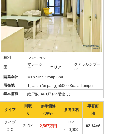
種別
マンション
マレーシ
クアラルンプー
国
エリア
ア
ル
開発会社
Mah Sing Group Bhd.
所在地
1, Jalan Ampang, 55000 Kuala Lumpur
基本情報
総戸数1601戸 (36階建て)
間取
参考価格
専有面
タイプ
参考価格
り
(JP¥)
積
タイプ
RM
2LDK
2,567万円
82.34m²
C-C
650,000