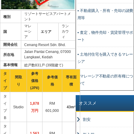
• 不動産購入・所有・売却の諸費
リゾートサービスアパートメ
種別
用等
ント
マレ
ラン
ーシ
カウ
国
エリア
• 査定，物件売却・賃貸管理サポ
ア
ィ
ート
開発会社
Cenang Resort Sdn. Bhd.
Jalan Pantai Cenang, 07000
• 土地付住宅を購入できるマレー
所在地
Langkawi, Kedah
シア
基本情報
総戸数831戸 (39階建て)
タ
参考
• マレーシア不動産の所有権につ
間取
参考価
専有面
イ
価格
いて
り
格
積
プ
(JP¥)
タ
オススメ
イ
1,878
RM
Studio
43m²
プ
万円
601,000
B
割安
タ
イ
1,563
RM