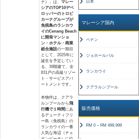
日本
ナ）」は、
マレー
シアのTOP10デベ
ロッパーのトロピ
カーナグループが
マレーシア国内
免税島のランカウ
イのCenang Beach
に開発マンショ
ペナン
ン・ホテル・商業
総合施設
の一期目
として、2025年に
ジョホールバル
誕生を予定してい
る、39階建て、全
ランカウイ
831戸の高級リゾー
ト・サービスアパ
ートメントです。
クアラルンプール
本物件は、クアラ
ルンプールから
飛
販売価格
行機で１時間
にあ
るデューティフリ
ー島（免税島）の
RM 0 – RM 499,999
ランカウイの一番
人気な海辺（チェ
ナンビーチ）に位