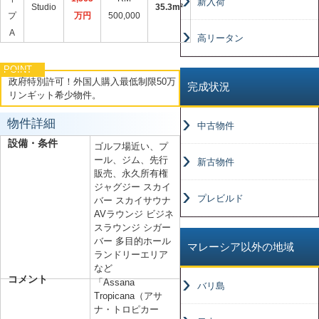
新入荷
Studio
35.3m²
プ
万円
500,000
A
高リータン
POINT
政府特別許可！外国人購入最低制限50万
完成状況
リンギット希少物件。
物件詳細
中古物件
設備・条件
ゴルフ場近い、プ
ール、ジム、先行
新古物件
販売、永久所有権
ジャグジー スカイ
プレビルド
バー スカイサウナ
AVラウンジ ビジネ
スラウンジ シガー
バー 多目的ホール
マレーシア以外の地域
ランドリーエリア
など
コメント
「Assana
バリ島
Tropicana（アサ
ナ・トロピカー