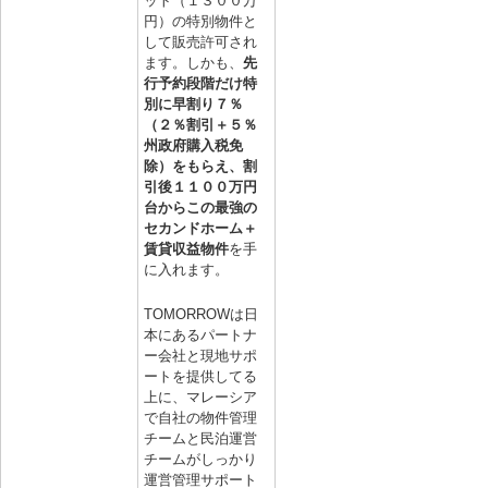
ット（１３００万
円）の特別物件と
して販売許可され
ます。しかも、
先
行予約段階だけ特
別に早割り７％
（２％割引＋５％
州政府購入税免
除）をもらえ、割
引後１１００万円
台からこの最強の
セカンドホーム＋
賃貸収益物件
を手
に入れます。
TOMORROWは日
本にあるパートナ
ー会社と現地サポ
ートを提供してる
上に、マレーシア
で自社の物件管理
チームと民泊運営
チームがしっかり
運営管理サポート