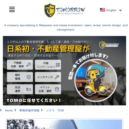
Skip
Main
to
English
menu
content
A company specializing in Malaysian real estate investment, sales, rental, interior design, and
management.
Home
事務所物件情報
メナラ・TCM