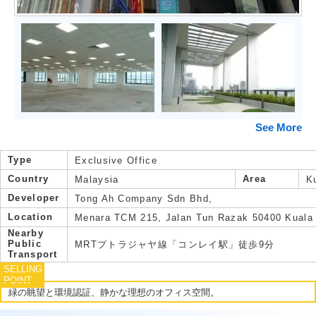
See More
Type
Exclusive Office
Country
Area
Malaysia
K
Developer
Tong Ah Company Sdn Bhd,
Location
Menara TCM 215, Jalan Tun Razak 50400 Kuala
Nearby
Public
MRTプトラジャヤ線「コンレイ駅」徒歩9分
Transport
SELLING
POINT
緑の眺望と環境認証、静かな理想のオフィス空間。