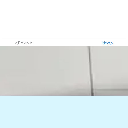
＜Previous
Next＞