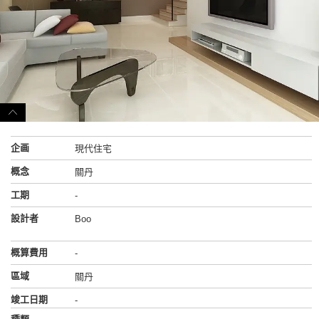
企画
現代住宅
概念
關丹
工期
-
設計者
Boo
概算費用
-
區域
關丹
竣工日期
-