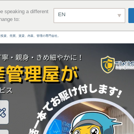
e speaking a different
EN
hange to:
産投資、売買、賃貸、内装、管理の専門会社。