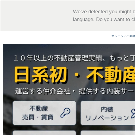
内
容
We've detected you might b
を
language. Do you want to c
ス
キ
マレーシア不動
ッ
プ