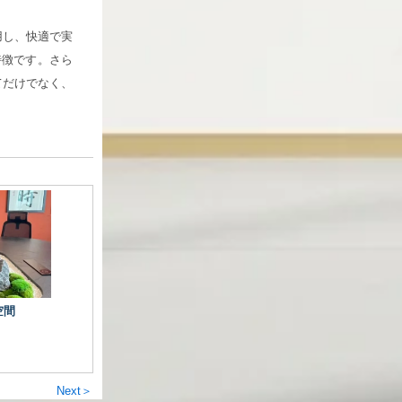
採用し、快適で実
特徴です。さら
してだけでなく、
空間
Next＞