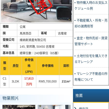
• 物件購入時のお支払ス
ケジュール例
• 不動産購入・所有・売
却の諸費用等
種類
公寓
国
區域
馬來西亞
吉隆坡
• 査定，物件売却・賃貸
發展公司
維納斯資產有限公司
管理サポート
地點
145, 安邦路, 50450 吉隆坡
基本信息
總單位數：240個單位（65層）
• 土地付住宅を購入でき
参考価
るマレーシア
類
房型
格
參考價格
面积
型
(JP¥)
• マレーシア不動産の所
C1
17,813
有権について
3LDK
RM5,700,000
211m²
型
万円
推薦
物業照片
便宜貨