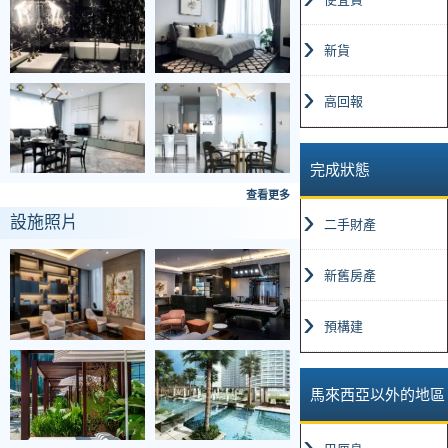
新貨
高回報
完成狀態
查看更多
設施照片
二手財產
新舊房產
預構建
馬來西亞以外的地區