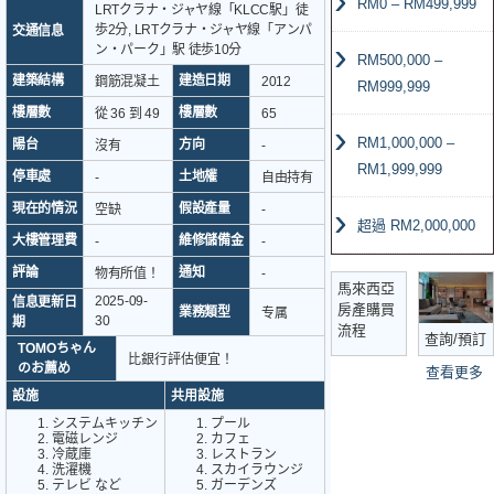
RM0 – RM499,999
LRTクラナ・ジャヤ線「KLCC駅」徒
歩2分, LRTクラナ・ジャヤ線「アンパ
交通信息
ン・パーク」駅 徒歩10分
RM500,000 –
建築結構
建造日期
鋼筋混凝土
2012
RM999,999
樓層數
樓層數
從 36 到 49
65
RM1,000,000 –
陽台
方向
沒有
-
RM1,999,999
停車處
土地權
-
自由持有
現在的情況
假設產量
空缺
-
超過 RM2,000,000
大樓管理費
維修儲備金
-
-
評論
通知
物有所值！
-
馬來西亞
2025-09-
信息更新日
房產購買
業務類型
专属
30
期
流程
查詢/預訂
TOMOちゃん
比銀行評估便宜！
のお薦め
查看更多
設施
共用設施
システムキッチン
プール
電磁レンジ
カフェ
冷蔵庫
レストラン
洗濯機
スカイラウンジ
テレビ など
ガーデンズ