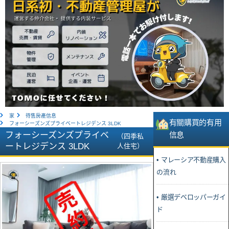
家
待售房產信息
有關購買的有用
フォーシーズンズプライベートレジデンス 3LDK
フォーシーズンズプライベ
信息
（四季私
ートレジデンス 3LDK
人住宅）
• マレーシア不動産購入
の流れ
• 厳選デベロッパーガイ
ド