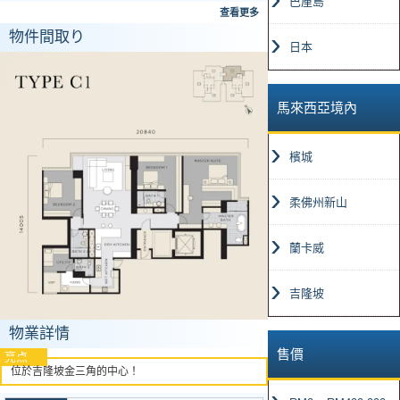
巴厘島
查看更多
物件間取り
日本
馬來西亞境內
檳城
柔佛州新山
蘭卡威
吉隆坡
物業詳情
售價
亮点
位於吉隆坡金三角的中心！