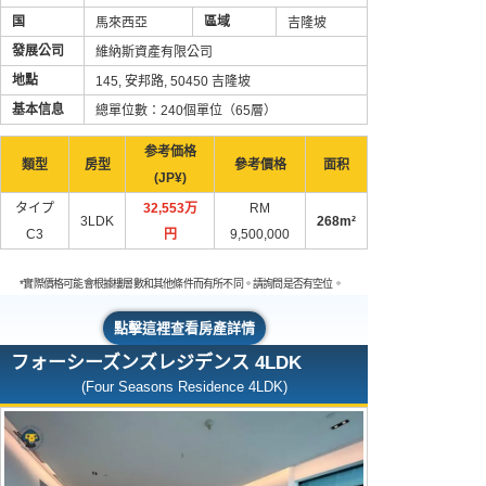
国
區域
馬來西亞
吉隆坡
發展公司
維納斯資產有限公司
地點
145, 安邦路, 50450 吉隆坡
基本信息
總單位數：240個單位（65層）
参考価格
類型
房型
參考價格
面积
(JP¥)
タイプ
32,553万
RM
3LDK
268m²
C3
円
9,500,000
*實際價格可能會根據樓層數和其他條件而有所不同。請詢問是否有空位。
點擊這裡查看房產詳情
フォーシーズンズレジデンス 4LDK
(Four Seasons Residence 4LDK)