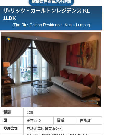
點擊這裡查看房產詳情
ザ•リッツ・カールトンレジデンス KL
1LDK
(The Ritz-Carlton Residences Kuala Lumpur)
種類
公寓
国
區域
馬來西亞
吉隆坡
發展公司
成功企業股份有限公司