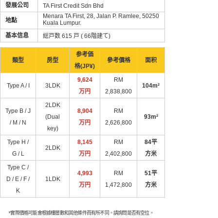
發展公司
TA First Credit Sdn Bhd
Menara TA First, 28, Jalan P. Ramlee, 50250
地點
Kuala Lumpur.
基本信息
総戸数 615 戸 ( 66階建て)
参考価
類型
房型
參考價格
面积
格(JP¥)
9,624
RM
Type A / I
3LDK
104m²
万円
2,838,800
2LDK
Type B / J
8,904
RM
(Dual
93m²
/ M / N
万円
2,626,800
key)
Type H /
8,145
RM
84平
2LDK
G / L
万円
2,402,800
方米
Type C /
4,993
RM
51平
D / E / F /
1LDK
万円
1,472,800
方米
K
*實際價格可能會根據樓層數和其他條件而有所不同。請詢問是否有空位。