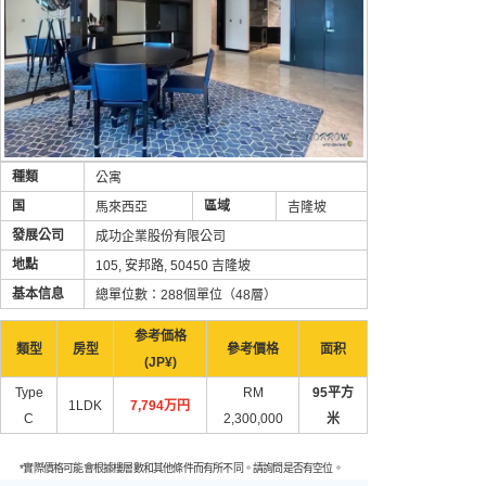
種類
公寓
国
區域
馬來西亞
吉隆坡
發展公司
成功企業股份有限公司
地點
105, 安邦路, 50450 吉隆坡
基本信息
總單位數：288個單位（48層）
参考価格
類型
房型
參考價格
面积
(JP¥)
Type
RM
95平方
1LDK
7,794万円
C
2,300,000
米
*實際價格可能會根據樓層數和其他條件而有所不同。請詢問是否有空位。