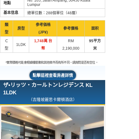
No. 105, Jalan Ampang, 50450 Kuala
地點
Lumpur
基本信息
總單位數：288個單位（48層）
類
参考価格
房型
參考價格
面积
型
(JP¥)
C
1,748萬 台
RM
95平方
1LDK
型
幣
2,190,000
米
*實際價格可能會根據樓層數和其他條件而有所不同。請詢問是否有空位。
點擊這裡查看房產詳情
ザ•リッツ・カールトンレジデンス KL
1LDK
（吉隆坡麗思卡爾頓酒店）