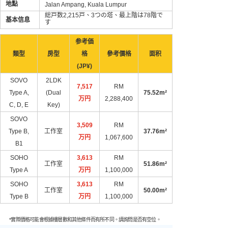
地點
Jalan Ampang, Kuala Lumpur
総戸数2,215戸、3つの塔、最上階は78階で
基本信息
す
参考価
類型
房型
格
參考價格
面积
(JP¥)
SOVO
2LDK
7,517
RM
Type A,
(Dual
75.52m²
万円​
2,288,400
C, D, E
Key)
SOVO
3,509
RM
Type B,
工作室
37.76m²
万円​
1,067,600
B1
SOHO
3,613
RM
工作室
51.86m²
Type A
万円​
1,100,000
SOHO
3,613
RM
工作室
50.00m²
Type B
万円​
1,100,000
*實際價格可能會根據樓層數和其他條件而有所不同。請詢問是否有空位。