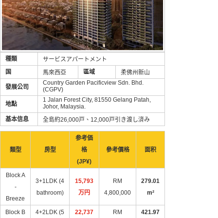
種類
サービスアパートメント
国
區域
馬來西亞
柔佛州新山
Country Garden Pacificview Sdn. Bhd.
發展公司
(CGPV)
1 Jalan Forest City, 81550 Gelang Patah,
地點
Johor, Malaysia.
基本信息
全島約26,000戸、12,000戸引き渡し済み
参考価
類型
房型
格
參考價格
面积
(JP¥)
Block A
3+1LDK (4
15,793
RM
279.01
-
bathroom)
万円​
4,800,000
m²
Breeze
Block B
4+2LDK (5
22,737
RM
421.97