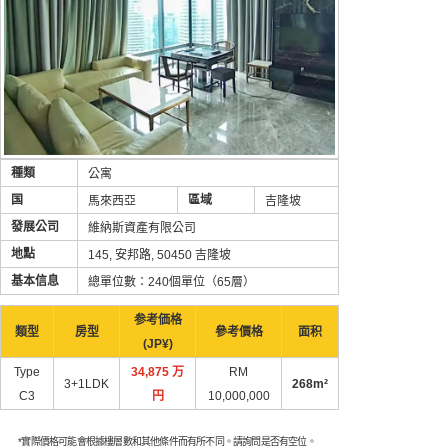
種類
公寓
国
區域
馬來西亞
吉隆坡
發展公司
維納斯資產有限公司
地點
145, 安邦路, 50450 吉隆坡
基本信息
總單位數：240個單位（65層）
参考価格
類型
房型
參考價格
面积
(JP¥)
Type
34,875 万
RM
3+1LDK
268m²
C3
円
10,000,000
*實際價格可能會根據樓層數和其他條件而有所不同。請詢問是否有空位。