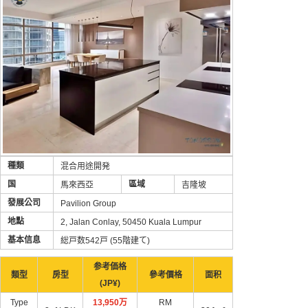
種類
混合用途開発
国
區域
馬來西亞
吉隆坡
發展公司
Pavilion Group
地點
2, Jalan Conlay, 50450 Kuala Lumpur
基本信息
総戸数542戸 (55階建て)
参考価格
類型
房型
參考價格
面积
(JP¥)
Type
13,950万
RM