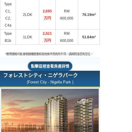
Type
C1,
2,695
RM
2LDK
76.19m²
C2,
万円
800,000
C4a
Type
2,021
RM
1LDK
51.64m²
B1b
万円
600,000
*實際價格可能會根據樓層數和其他條件而有所不同。請詢問是否有空位。
點擊這裡查看房產詳情
フォレストシティ・ニゲラパーク
(Forest City - Nigella Park )