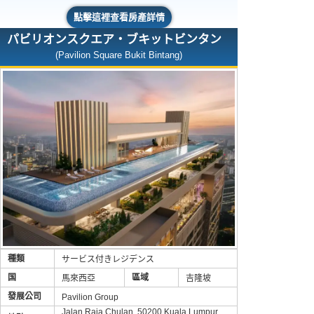
點擊這裡查看房產詳情
パビリオンスクエア・ブキットビンタン
(Pavilion Square Bukit Bintang)
種類
サービス付きレジデンス
国
區域
馬來西亞
吉隆坡
發展公司
Pavilion Group
Jalan Raja Chulan, 50200 Kuala Lumpur,