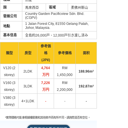
国
區域
馬來西亞
柔佛州新山
Country Garden Pacificview Sdn. Bhd.
發展公司
(CGPV)
1 Jalan Forest City, 81550 Gelang Patah,
地點
Johor, Malaysia.
基本信息
全島約26,000戸、12,000戸引き渡し済み
参考価
類型
房型
格
參考價格
面积
(JP¥)
V120 (2
4,764
RM
2LDK
188.96m²
storey)
万円​
1,450,000
V160 (3
7,226
RM
3LDK
192.87m²
storey)
万円​
2,200,000
V380 (3
4+1LDK
-
-
-
storey)
*實際價格可能會根據樓層數和其他條件而有所不同。請詢問是否有空位。