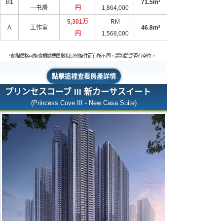
B1
71.5m²
一书房
円
1,864,000
5,301万
RM
A
工作室
46.8m²
円
1,568,000
*實際價格可能會根據樓層數和其他條件而有所不同。請詢問是否有空位。
點擊這裡查看房產詳情
プリンセスコーブ III 新カーサスイート
(Princess Cove III - New Casa Suite)