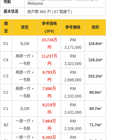
地點
Malaysia.
基本信息
総戸数 960 戸 ( 67 階建て)
類
参考価格
房型
參考價格
面积
型
(JP¥)
10,724万
RM
D1
3LDK
116.6m²
円
3,171,000
两房一厅 +
11,237万
RM
C4
118.2m²
一书房
円
3,323,000
两房一厅 +
9,793万
RM
C3
102.2m²
一书房
円
2,896,000
两房一厅 +
7,886万
RM
C2
90.9m²
一书房
円
2,332,000
8,219万
RM
C1
2LDK
89.7m²
円
2,431,000
一房一厅 +
7,864万
RM
B2
71.7m²
一书房
円
2,326,000
一房一厅 +
6,302万
RM