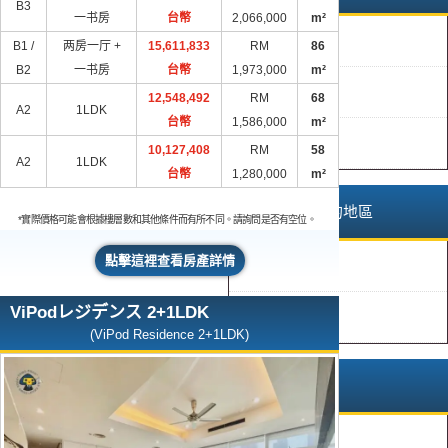
B3
一书房
台幣
2,066,000
m²
二手財產
B1 /
两房一厅 +
15,611,833
RM
86
B2
一书房
台幣
1,973,000
m²
新舊房產
12,548,492
RM
68
A2
1LDK
台幣
1,586,000
m²
預構建
10,127,408
RM
58
A2
1LDK
台幣
1,280,000
m²
馬來西亞以外的地區
*實際價格可能會根據樓層數和其他條件而有所不同。請詢問是否有空位。
點擊這裡查看房產詳情
巴厘島
ViPodレジデンス 2+1LDK
日本
(ViPod Residence 2+1LDK)
馬來西亞境內
檳城