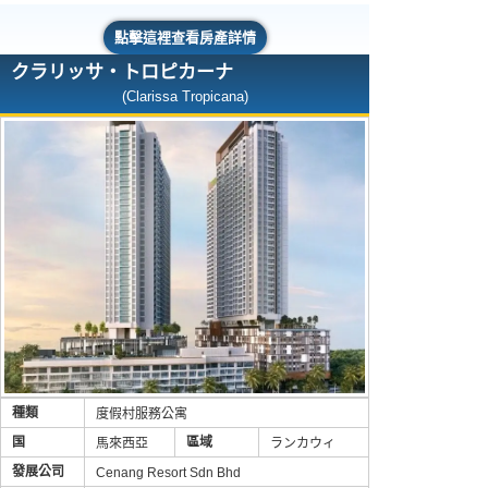
點擊這裡查看房產詳情
クラリッサ・トロピカーナ
(Clarissa Tropicana)
種類
度假村服務公寓
国
區域
馬來西亞
ランカウィ
發展公司
Cenang Resort Sdn Bhd