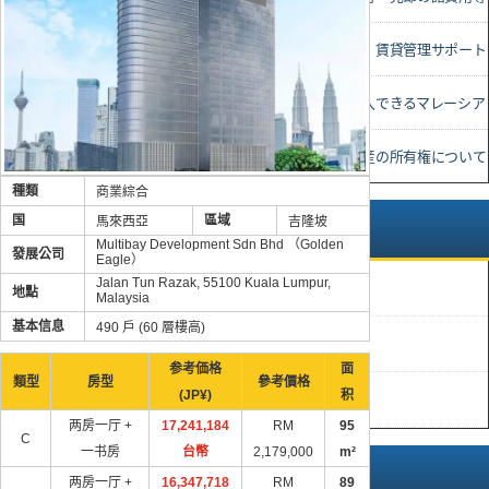
• 査定，物件売却・賃貸管理サポート
• 土地付住宅を購入できるマレーシア
• マレーシア不動産の所有権について
種類
商業綜合
国
區域
馬來西亞
吉隆坡
推薦
Multibay Development Sdn Bhd （Golden
發展公司
Eagle）
Jalan Tun Razak, 55100 Kuala Lumpur,
便宜貨
地點
Malaysia
基本信息
490 戶 (60 層樓高)
新貨
参考価格
面
類型
房型
參考價格
(JP¥)
积
高回報
两房一厅 +
17,241,184
RM
95
C
一书房
台幣
2,179,000
m²
完成狀態
两房一厅 +
16,347,718
RM
89