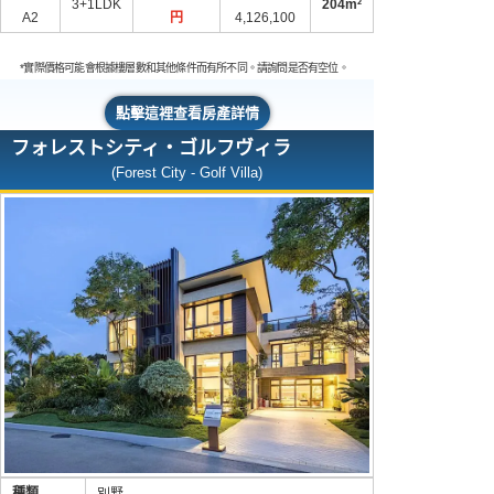
3+1LDK
204m²
A2
円
4,126,100
*實際價格可能會根據樓層數和其他條件而有所不同。請詢問是否有空位。
點擊這裡查看房產詳情
フォレストシティ・ゴルフヴィラ
(Forest City - Golf Villa)
種類
別墅