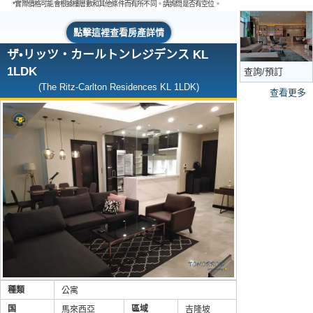
*實際價格可能會根據樓層數和其他條件而有所不同。請詢問是否有空位。
馬來西亞房產購
點擊這裡查看房產詳情
買流程
ザ•リッツ・カールトンレジデンス KL
1LDK
查詢/預訂
(The Ritz-Carlton Residences KL 1LDK)
查看更多
種類
公寓
国
區域
馬來西亞
吉隆坡