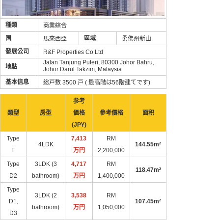
種類
商業綜合
国
區域
馬來西亞
柔佛州新山
發展公司
R&F Properties Co Ltd
Jalan Tanjung Puteri, 80300 Johor Bahru,
地點
Johor Darul Takzim, Malaysia
基本信息
総戸数 3500 戸 ( 最高階は56階建てです)
参考
類型
房型
価格
參考價格
面积
(JP¥)
Type
7,413
RM
4LDK
144.55m²
E
万円
2,200,000
Type
3LDK (3
4,717
RM
118.47m²
D2
bathroom)
万円
1,400,000
Type
3LDK (2
3,538
RM
D1,
107.45m²
bathroom)
万円
1,050,000
D3