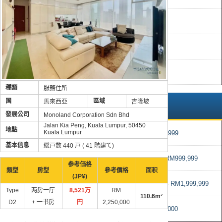
柔佛州新山
蘭卡威
吉隆坡
種類
服務住所
国
區域
馬來西亞
吉隆坡
售價
發展公司
Monoland Corporation Sdn Bhd
Jalan Kia Peng, Kuala Lumpur, 50450
地點
Kuala Lumpur
RM0 – RM499,999
基本信息
総戸数 440 戸 ( 41 階建て)
RM500,000 – RM999,999
参考価格
類型
房型
參考價格
面积
(JP¥)
RM1,000,000 – RM1,999,999
Type
两房一厅
8,521万
RM
110.6m²
D2
+ 一书房
円
2,250,000
超過 RM2,000,000