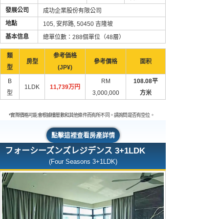
發展公司
成功企業股份有限公司
地點
105, 安邦路, 50450 吉隆坡
基本信息
總單位數：288個單位（48層）
類
参考価格
房型
參考價格
面积
型
(JP¥)
B
RM
108.08平
1LDK
11,739万円
型
3,000,000
方米
*實際價格可能會根據樓層數和其他條件而有所不同。請詢問是否有空位。
點擊這裡查看房產詳情
フォーシーズンズレジデンス 3+1LDK
(Four Seasons 3+1LDK)