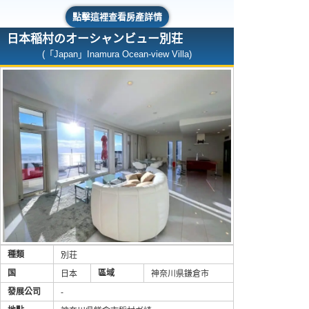
點擊這裡查看房產詳情
日本稲村のオーシャンビュー別荘
(「Japan」Inamura Ocean-view Villa)
種類
別荘
国
區域
日本
神奈川県鎌倉市
發展公司
-