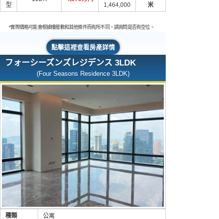
型
1,464,000
米
*實際價格可能會根據樓層數和其他條件而有所不同。請詢問是否有空位。
點擊這裡查看房產詳情
フォーシーズンズレジデンス 3LDK
(Four Seasons Residence 3LDK)
種類
公寓