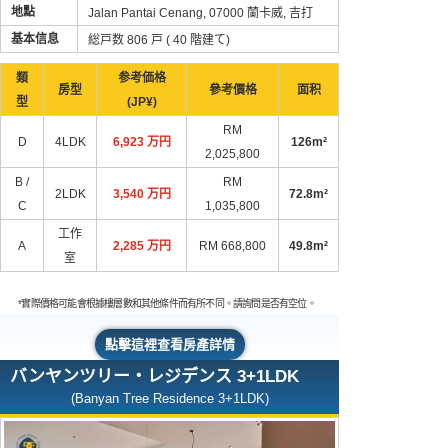
地點
Jalan Pantai Cenang, 07000 蘭卡威, 吉打
基本信息
総戸数 806 戸 ( 40 階建て)
類
参考価格
房型
參考價格
面积
型
(JP¥)
RM
D
4LDK
6,923 万円​
126m²
2,025,800
B /
RM
2LDK
3,540 万円​
72.8m²
C
1,035,800
工作
A
2,285 万円​
RM 668,800
49.8m²
室
*實際價格可能會根據樓層數和其他條件而有所不同。請詢問是否有空位。
點擊這裡查看房產詳情
バンヤンツリー・レジデンス 3+1LDK
(Banyan Tree Residence 3+1LDK)