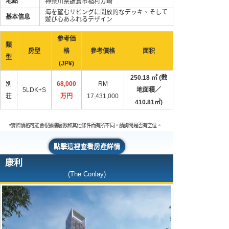
地點
神奈川県鎌倉市稲村ガ崎
海を望むリビングに開放的なデッキ、そして
基本信息
遊び心あふれるデザイン
参考価
類
房型
格
參考價格
面积
型
(JP¥)
250.18 ㎡ (敷
別
68,000
RM
5LDK+S
地面積／
荘
万円
17,431,000
410.81㎡)
*實際價格可能會根據樓層數和其他條件而有所不同。請詢問是否有空位。
點擊這裡查看房產詳情
康利
(The Conlay)