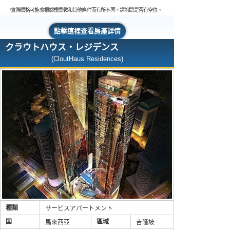
*實際價格可能會根據樓層數和其他條件而有所不同。請詢問是否有空位。
點擊這裡查看房產詳情
クラウトハウス・レジデンス
(CloutHaus Residences)
種類
サービスアパートメント
国
區域
馬來西亞
吉隆坡