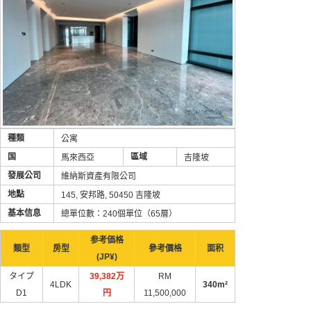
種類
公寓
国
區域
馬來西亞
吉隆坡
發展公司
維納斯資產有限公司
地點
145, 安邦路, 50450 吉隆坡
基本信息
總單位數：240個單位（65層）
参考価格
類型
房型
參考價格
面积
(JP¥)
タイプ
39,382万
RM
4LDK
340m²
D1
円
11,500,000