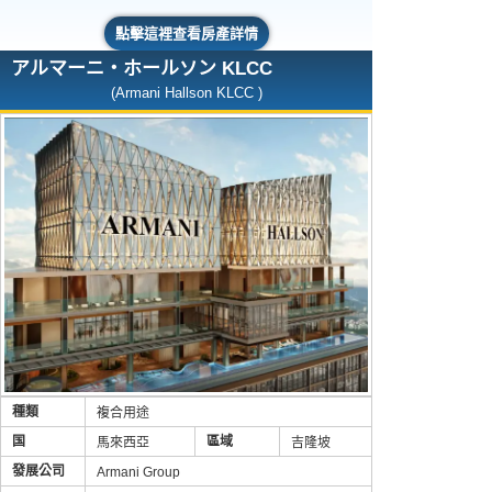
點擊這裡查看房產詳情
アルマーニ・ホールソン KLCC
(Armani Hallson KLCC )
種類
複合用途
国
區域
馬來西亞
吉隆坡
發展公司
Armani Group