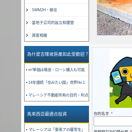
SMM2H・移住
當地子公司的設立和運營
資産相継
為什麼吉隆坡房產如此受歡迎？
• m²単価は格安、ローン購入も可能
• 14年連続「住みたい国」世界No.1
• マレーシア不動産所有の目的・利点
你的名字
馬來西亞最適合投資
• マレーシアは「東南アの優等生」
我想問TOMO醬什麼