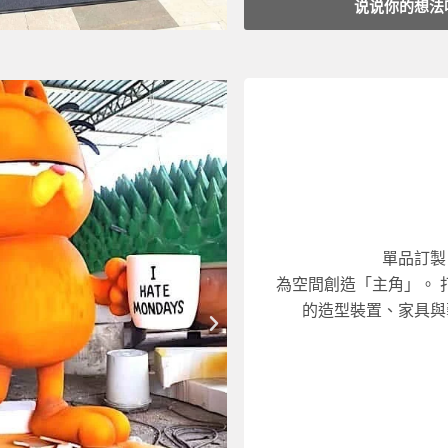
说说你的想法
大型（3m以上）：另行
中型（1.5〜3m）：RM10,
小型（〜1.5m）：RM3,0
價格參考：
單品訂製
為空間創造「主角」。 
設計 → 試作 → 製作 →
的造型裝置、家具與
下
流程：
一
篇
二之作。
裝飾等， 成為空間標誌
設計與製作如品牌牆、