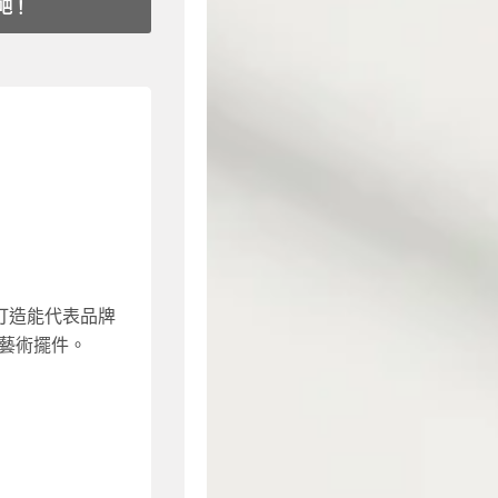
吧！
報價
000 起
00 起
打造能代表品牌
 安裝
藝術擺件。
性存在的獨一無
展示裝置、藝術