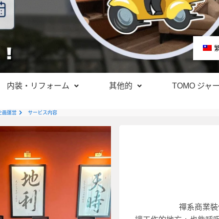
内装・リフォーム
其他的
TOMO ジャ
企画運営
サービス内容
工期
：約4〜10週
150㎡以上：另行報價
禪系商業裝
50〜150㎡：RM35,000 