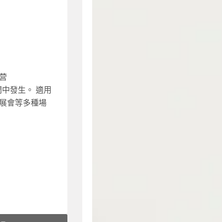
價
M20,000 起
000 起
营
中發生。 適用
展會等多種場