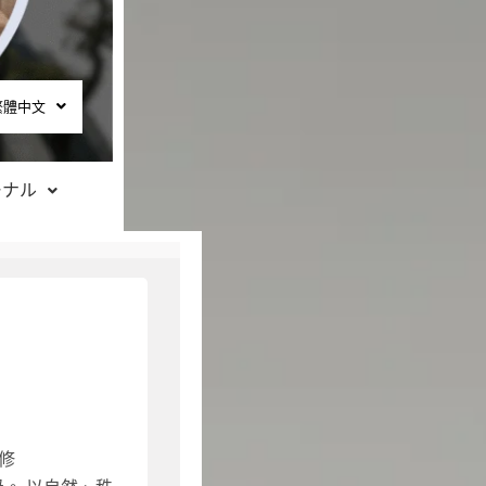
繁體中文
ーナル
修
起