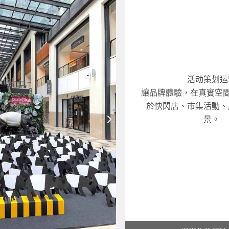
大型品牌活動：另行報
中型活動（50〜150㎡）：R
小型活動（〜3天）：RM8,
活动策划运
價格參考
：
讓品牌體驗，在真實空間
於快閃店、市集活動、
4. 活動當日營運
景。
下
3. 現場施工與執行
一
2. 空間與視覺設計
篇
1. 概念與目標設定
流程
：