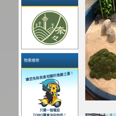
上
一
篇
物業維修
讓您免除房產相關的後顧之憂！
只需一個電話
TOMO醬會沖向你的！