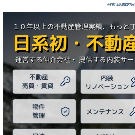
跳
專門從事馬來西亞房
至
主
要
內
容