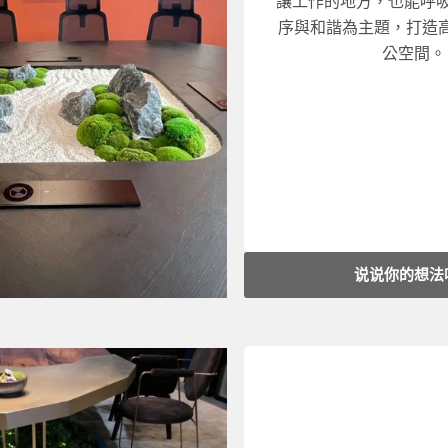
讓工作的地方，也能呼吸
〜50㎡：RM15,000 起
序與和諧為主題，打造
價格參考
：
公空間。
謐」與「效率」的辦公
式統籌管理。 我們為您
從概念設計到施工、家
空間設計｜施工管理｜
说说你的想法
工期
：3〜14天