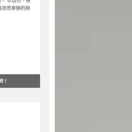
。 以自然、秩
高效而寧靜的辦
空間。
打造兼具「靜
具與照明，一站
室內搭配
吧！