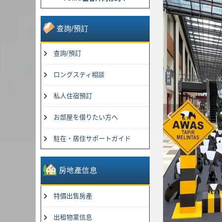
查詢/預訂
查詢/預訂
ロングスティ相談
私人住宿預訂
上
お部屋を借りたい方へ
一
駐在・居住サポートガイド
篇
房地產信息
特價出售房產
出租物業信息