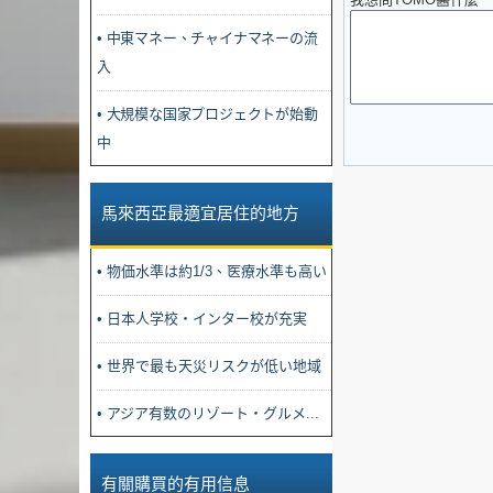
• 中東マネー、チャイナマネーの流
入
• 大規模な国家プロジェクトが始動
中
馬來西亞最適宜居住的地方
• 物価水準は約1/3、医療水準も高い
• 日本人学校・インター校が充実
• 世界で最も天災リスクが低い地域
• アジア有数のリゾート・グルメ...
有關購買的有用信息