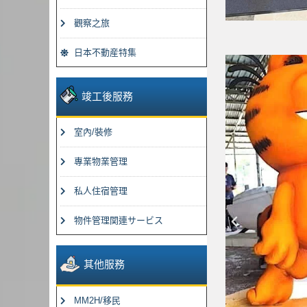
觀察之旅
日本不動産特集
竣工後服務
室內/裝修
專業物業管理
私人住宿管理
物件管理関連サービス
上
一
篇
其他服務
MM2H/移民