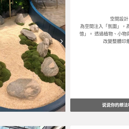
大型空間（100㎡以上
中型空间（30〜100㎡）：R
空間設計
小型空間（10〜30㎡）：R
為空間注入「氛圍」，
價格參考
：
憶」。 透過植物、小物
改變整體印
下
舒適宜人的空間氛圍。
一
煥然一新。 透過植物與
篇
以輕施工的方式，讓現
調整｜現場協調與拍攝
空間診斷｜植物與陳設
说说你的想法