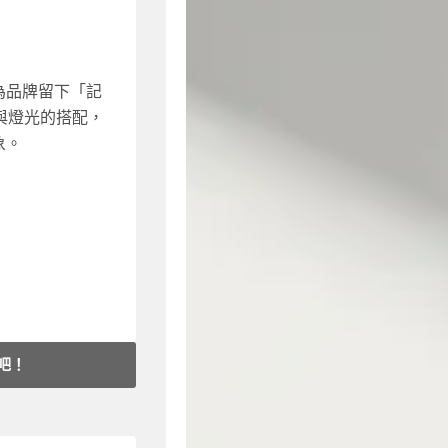
）：另行報價
M8,000 起
M1,800 起
為品牌留下「記
與燈光的搭配，
象。
藝術裝飾，營造
有辦公室或店舖
布置｜燈光氛圍
吧！