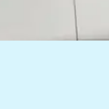
TOMORROWグループ & パートナーズ
本網站的內容是從被認為高度可靠的信息來源獲得的，例如當地的合作夥伴公司、開發商和信息供應商，我們努力確保准確
性，但我們不保證其準確性和完整性。旨在請在充分理解我們事先指導的合同文件的內容後，使用我公司提供的各種支持服
務。請在仔細閱讀賣家提供的銷售文件條款和條件後，自行承擔最終購買決定的風險。