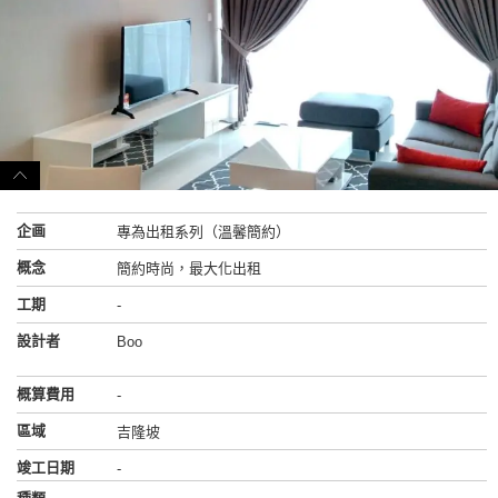
企画
專為出租系列（溫馨簡約）
概念
簡約時尚，最大化出租
工期
-
設計者
Boo
概算費用
-
區域
吉隆坡
竣工日期
-