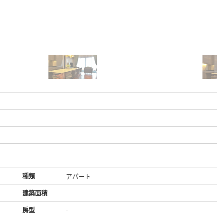
種類
アパート
建築面積
-
房型
-