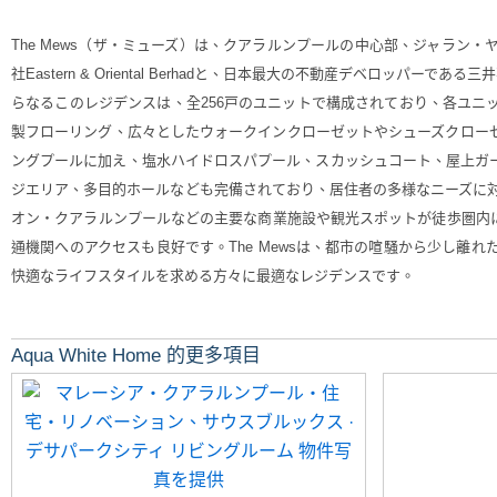
The Mews（ザ・ミューズ）は、クアラルンプールの中心部、ジャラ
社Eastern & Oriental Berhadと、日本最大の不動産デベロッパ
らなるこのレジデンスは、全256戸のユニットで構成されており、各ユ
製フローリング、広々としたウォークインクローゼットやシューズクロー
ングプールに加え、塩水ハイドロスパプール、スカッシュコート、屋上ガ
ジエリア、多目的ホールなども完備されており、居住者の多様なニーズに対
オン・クアラルンプールなどの主要な商業施設や観光スポットが徒歩圏内に
通機関へのアクセスも良好です。The Mewsは、都市の喧騒から少し
快適なライフスタイルを求める方々に最適なレジデンスです。
Aqua White Home 的更多項目