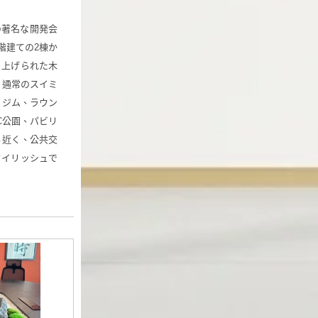
の著名な開発会
8階建ての2棟か
き上げられた木
、通常のスイミ
、ジム、ラウン
C公園、パビリ
も近く、公共交
タイリッシュで