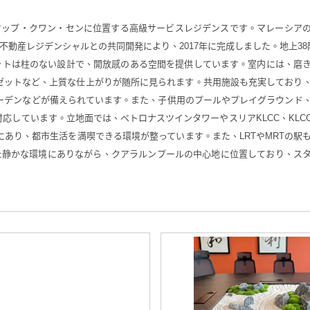
ン・ヤップ・クワン・センに位置する高級サービスレジデンスです。マレーシア
ーである三井不動産レジデンシャルとの共同開発により、2017年に完成しました。地上3
ニットは柱のない設計で、開放感のある空間を提供しています。室内には、磨
ゼットなど、上質な仕上がりが随所に見られます。共用施設も充実しており
ーデンなどが備えられています。また、子供用のプールやプレイグラウンド
応しています。立地面では、ペトロナスツインタワーやスリアKLCC、KLC
あり、都市生活を満喫できる環境が整っています。また、LRTやMRTの駅
離れた静かな環境にありながら、クアラルンプールの中心地に位置しており、ス