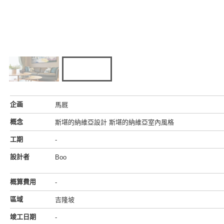
企画
馬厩
概念
斯堪的納維亞設計 斯堪的納維亞室內風格
工期
-
設計者
Boo
概算費用
-
區域
吉隆坡
竣工日期
-