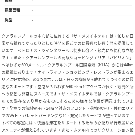
種類
-
建築面積
-
房型
-
クアラルンプールの中心部に位置する「ザ・メスイホテル」は、忙しい日
常から離れてゆったりとした時間を過ごすのに最適な快適空間を提供して
います。ペトロナス・ツインタワーへは徒歩15分と、観光にも便利な立地
です。また、クアラルンプールの高級ショッピングエリア「パビリオン」
へはわずか500メートル、クアラルンプール国際空港（KLIA）からは44km
の距離にあります。ナイトライフ、ショッピング、レストランが集まるエ
リアに好立地のこの3つ星ホテルは、日々の喧騒から離れてくつろぐのに最
適なスポットです。空港からもわずか60.6kmとアクセスが良く、観光名所
への移動も非常にスムーズです。ザ・メスイホテルでは、クアラルンプー
ルでの滞在をより豊かなものにするための様々な施設が用意されていま
す。全室での無料Wi-Fi、24時間対応のフロント、荷物預かり、共用エリア
でのWi-Fi、バレットパーキングなど、充実したサービスが整っています。
すべての客室には、快適な滞在をサポートするための心配りが行き届いた
アメニティが備えられています。また、ホテル内でのリクリエーション設