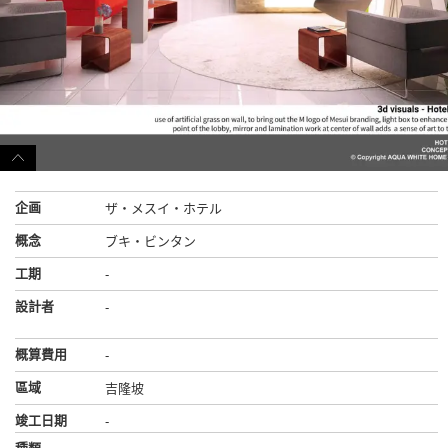
企画
ザ・メスイ・ホテル
概念
ブキ・ビンタン
工期
-
設計者
-
概算費用
-
區域
吉隆坡
竣工日期
-