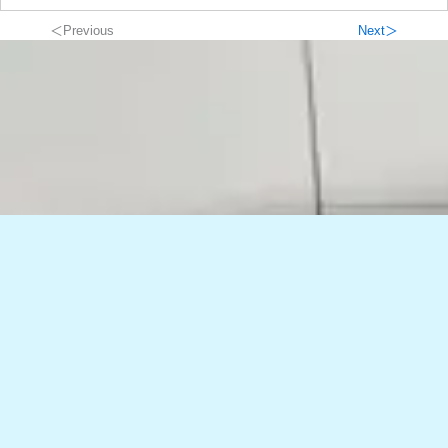
＜Previous
Next＞
TOMORROWグループ & パートナーズ
本網站的內容是從被認為高度可靠的信息來源獲得的，例如當地的合作夥伴公司、開發商和信息供應商，我們努力確保准確