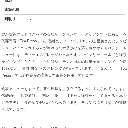
種別
-
建築面積
-
間取り
-
静かな禅のひとときを求めるなら、ダマンサラ・アップタウンにある日本
茶専門店「Tea Press」へ。熟練のティーソムリエ、杉山亜美さんとシャビ
シャ・バトゥマライさんが淹れる玄米茶は心を落ち着かせてくれます。メ
ニューには、ティーエスプレッソや日本のオレンジマリーゴールドと緑茶
をブレンドしたもの、さらにはシナモンと日本の唐辛子をブレンドした焙
じ茶など、個性的な茶のアレンジが揃っています。ちなみに、「Tea
Press」では静岡県産の高級日本茶葉を使用しています。
食事メニューもすべて、茶の風味を引き立てるように工夫されています。
伝統的な「お茶漬け」（鯖とご飯に出汁または緑茶をかけて食べる日本の
定番料理）、蓮の葉で包んだもち米のちまき、そしておにぎりなどが提供
されています。