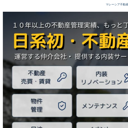
内
マレーシア不動
容
を
ス
キ
ッ
プ