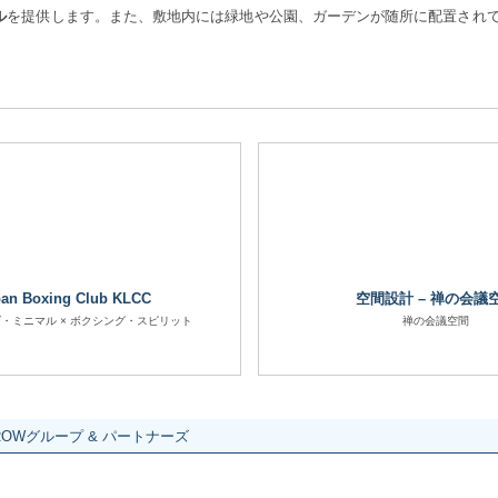
ル
を提供します。また、敷地内には緑地や公園、ガーデンが随所に配置され
an Boxing Club KLCC
空間設計 – 禅の会議
・ミニマル × ボクシング・スピリット
禅の会議空間
ROWグループ & パートナーズ