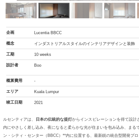
企画
Lucentia BBCC
概念
インダストリアルスタイルのインテリアデザインと装飾
工期
10 weeks
設計者
Boo
概算費用
-
エリア
Kuala Lumpur
竣工日期
2021
ルセンティアは、
日本の伝統的な提灯
からインスピレーションを得て設計
内にやさしく差し込み、夜になると柔らかな光が住まいを包み込み、まるで家路を導
ン・シティ・センター（BBCC）**内に位置する、最新鋭の統合型開発プ