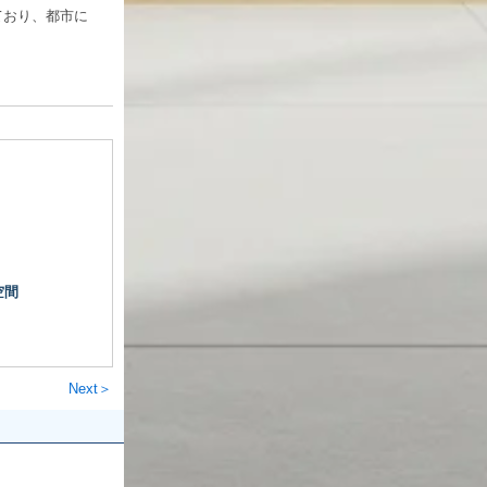
ており、都市に
空間
Next＞