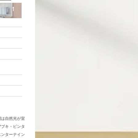
間は自然光が室
**ブキ・ビンタ
エンターテイン