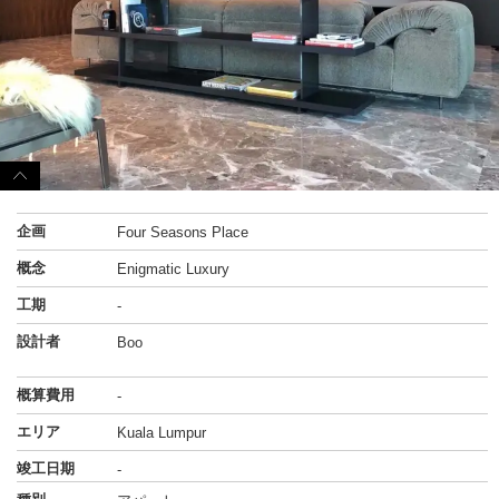
企画
Four Seasons Place
概念
Enigmatic Luxury
工期
-
設計者
Boo
概算費用
-
エリア
Kuala Lumpur
竣工日期
-