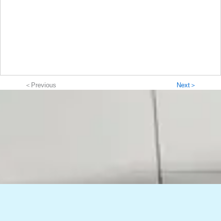
＜Previous
Next＞