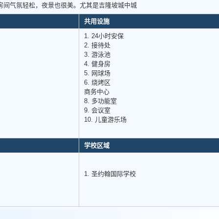
房间气氛轻松，夜景也很美。尤其是吉隆坡城中城
共用设施
1. 24小时安保
2. 接待处
3. 游泳池
4. 健身房
5. 网球场
6. 烧烤区
商务中心
8. 多功能室
9. 会议室
10. 儿童游乐场
学校区域
）
1. 圣约翰国际学校