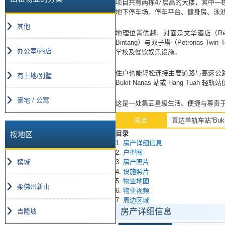
项目共有两栋47层高的大楼，其中一栋
地下停车场、停车平台、健身房、泳
其他
地理位置优越，对面是文华酒店（Renais
Bintang）与双子塔（Petronas T
办公室/商店
学校及餐饮娱乐设施。
住户也能轻松连接主要道路与高速公路，如安邦
有土地/别墅
Bukit Nanas 站或 Hang Tuah 轻
豪宅 / 公寓
这是一处集五星级生活、便捷与尊贵
亮点
直达单轨车站“Buk
目录
按地区
1.
房产详细信息
2.
户型图
3.
房产照片
槟城
4.
设施照片
5.
物业地图
柔佛州新山
6.
物业视频
7.
周边区域
房产详细信息
吉隆坡