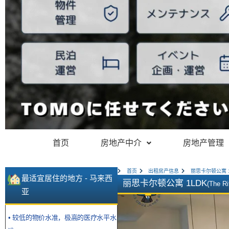
首页
房地产中介
房地产管理
首页
出租房产信息
丽思卡尔顿公寓 1
最适宜居住的地方 - 马来西
丽思卡尔顿公寓 1LDK
(The R
亚
• 较低的物价水准，极高的医疗水平水