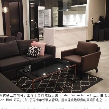
角地带，坐落于苏丹依斯迈路（Jalan Sultan Ismail）上，由成功集
 Tegap Sdn. Bhd. 开发，并由丽思卡尔顿酒店管理，是吉隆坡最尊贵的高端住宅之一。