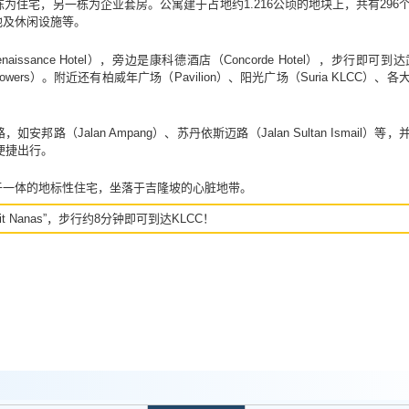
为住宅，另一栋为企业套房。公寓建于占地约1.216公顷的地块上，共有296
池及休闲设施等。
sance Hotel），旁边是康科德酒店（Concorde Hotel），步行即可到达
win Towers）。附近还有柏威年广场（Pavilion）、阳光广场（Suria KLCC
路（Jalan Ampang）、苏丹依斯迈路（Jalan Sultan Ismail）
轨站便捷出行。
于一体的地标性住宅，坐落于吉隆坡的心脏地带。
it Nanas”，步行约8分钟即可到达KLCC！