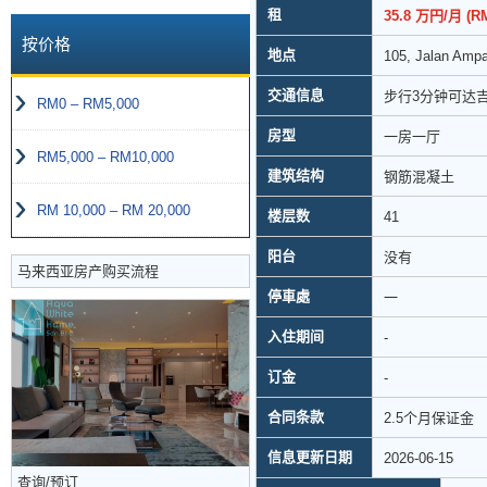
租
35.8 万円/月 (RM
按价格
地点
105, Jalan Amp
交通信息
步行3分钟可达
RM0 – RM5,000
房型
一房一厅
RM5,000 – RM10,000
建筑结构
钢筋混凝土
RM 10,000 – RM 20,000
楼层数
41
阳台
没有
马来西亚房产购买流程
停車處
一
入住期间
-
订金
-
合同条款
2.5个月保证金
信息更新日期
2026-06-15
查询/预订