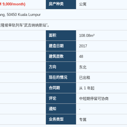
房产种类
 9,000/month)
公寓
ang, 50450 Kuala Lumpur
吉隆坡单轨列车“武吉纳纳斯站”。
面积
108.08m²
建造日期
2017
建筑层数
48
方向
东北
现在的情况
已出租
合同期
从 1 年起
评论
中短期停留可协商
通知
-
业务类型
专属