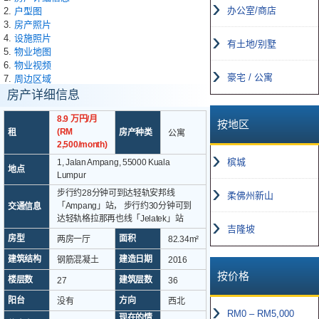
办公室/商店
2.
户型图
3.
房产照片
4.
设施照片
有土地/别墅
5.
物业地图
6.
物业视频
豪宅 / 公寓
7.
周边区域
房产详细信息
8.9 万円/月
按地区
(RM
租
房产种类
公寓
2,500/month)
槟城
1, Jalan Ampang, 55000 Kuala
地点
Lumpur
步行约28分钟可到达轻轨安邦线
柔佛州新山
「Ampang」站， 步行约30分钟可到
交通信息
达轻轨格拉那再也线「Jelatek」站
吉隆坡
房型
面积
两房一厅
82.34m²
建筑结构
建造日期
钢筋混凝土
2016
按价格
楼层数
建筑层数
27
36
阳台
方向
没有
西北
RM0 – RM5,000
现在的情