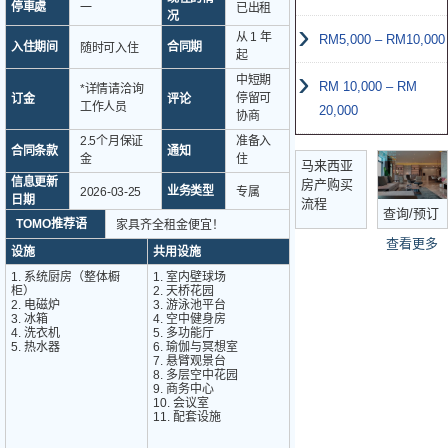
停車處
一
已出租
况
从 1 年
RM5,000 – RM10,000
入住期间
合同期
随时可入住
起
中短期
RM 10,000 – RM
*详情请洽询
停留可
订金
评论
工作人员
20,000
协商
2.5个月保证
准备入
合同条款
通知
金
住
马来西亚
信息更新
房产购买
业务类型
2026-03-25
专属
日期
流程
查询/预订
TOMO推荐语
家具齐全租金便宜！
查看更多
设施
共用设施
1. 系统厨房（整体橱
1. 室内壁球场
柜）
2. 天桥花园
2. 电磁炉
3. 游泳池平台
3. 冰箱
4. 空中健身房
4. 洗衣机
5. 多功能厅
5. 热水器
6. 瑜伽与冥想室
7. 悬臂观景台
8. 多层空中花园
9. 商务中心
10. 会议室
11. 配套设施