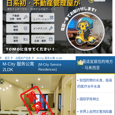
首页
出租房产信息
M-City 服务公寓 2LDK
最适宜居住的地方
M-City 服务公寓
(M-City Service
- 马来西亚
2LDK
Residences)
• 较低的物价水准，极高
的医疗水平水准
• 国际学校林立
• 世界上自然灾害风险最