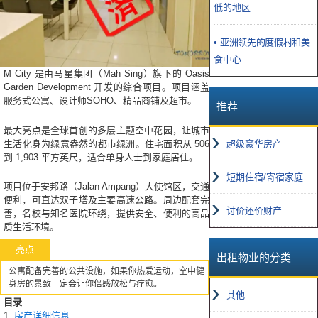
低的地区
• 亚洲领先的度假村和美
食中心
M City 是由马星集团（Mah Sing）旗下的 Oasis
Garden Development 开发的综合项目。项目涵盖
服务式公寓、设计师SOHO、精品商铺及超市。
推荐
最大亮点是全球首创的多层主题空中花园，让城市
生活化身为绿意盎然的都市绿洲。住宅面积从 506
超级豪华房产
到 1,903 平方英尺，适合单身人士到家庭居住。
短期住宿/寄宿家庭
项目位于安邦路（Jalan Ampang）大使馆区，交通
便利，可直达双子塔及主要高速公路。周边配套完
讨价还价财产
善，名校与知名医院环绕，提供安全、便利的高品
质生活环境。
亮点
出租物业的分类
公寓配备完善的公共设施，如果你热爱运动，空中健
身房的景致一定会让你倍感放松与疗愈。
其他
目录
1.
房产详细信息