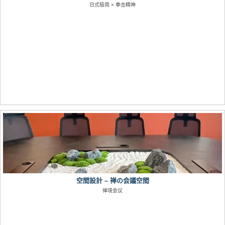
日式极简 × 拳击精神
空間設計 – 禅の会議空間
禅境会议