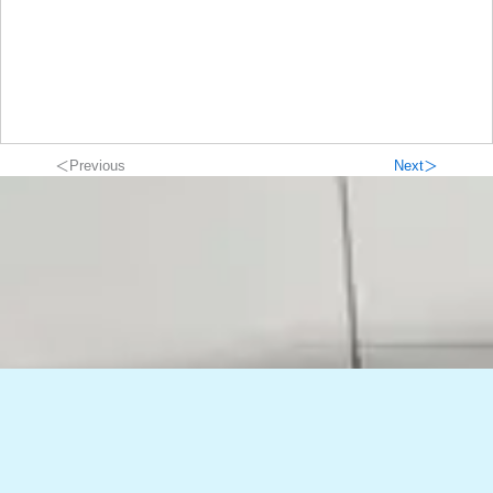
＜Previous
Next＞