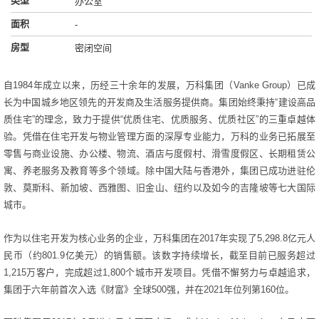
类型
办公室
面积
-
房型
密闭空间
自1984年成立以来，历经三十余年的发展，万科集团（Vanke Group）已成
长为中国城乡地区领先的开发商及生活服务提供商。集团始终秉持“建设高品
质住宅”的理念，致力于提供“优质住宅、优质服务、优质社区”的三重卓越体
验。凭借在住宅开发与物业管理方面的深厚专业能力，万科的业务已拓展至
零售与商业设施、办公楼、物流、酒店与度假村、滑雪度假区、长期租赁公
寓、养老服务及教育等多个领域。除中国大陆与香港外，集团已成功进驻伦
敦、莫斯科、新加坡、西雅图、旧金山、纽约以及如今的吉隆坡等七大国际
城市。
作为以住宅开发为核心业务的企业，万科集团在2017年实现了5,298.8亿元人
民币（约801.9亿美元）的销售额。该数字持续增长，截至目前已服务超过
1,215万客户，完成超过1,800个城市开发项目。凭借不懈努力与卓越追求，
集团于六年前首次入选《财富》全球500强，并在2021年位列第160位。