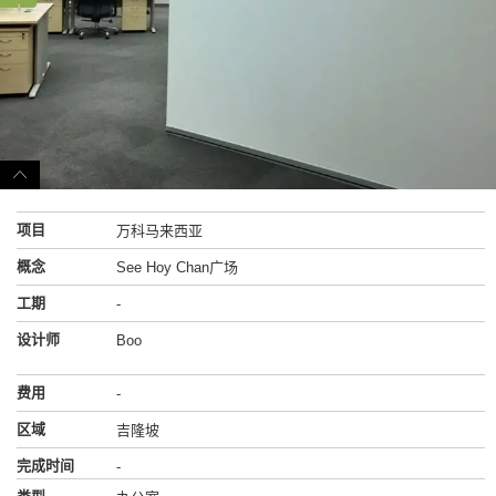
项目
万科马来西亚
概念
See Hoy Chan广场
工期
-
设计师
Boo
费用
-
区域
吉隆坡
完成时间
-