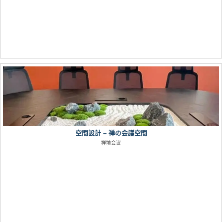
空間設計 – 禅の会議空間
禅境会议