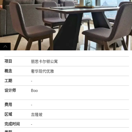
项目
丽思卡尔顿公寓
概念
奢华现代优雅
工期
-
设计师
Boo
费用
-
区域
吉隆坡
完成时间
-