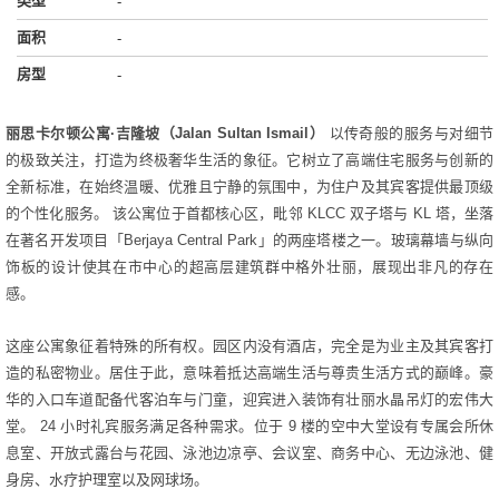
类型
-
面积
-
房型
-
丽思卡尔顿公寓·吉隆坡（Jalan Sultan Ismail）
以传奇般的服务与对细节
的极致关注，打造为终极奢华生活的象征。它树立了高端住宅服务与创新的
全新标准，在始终温暖、优雅且宁静的氛围中，为住户及其宾客提供最顶级
的个性化服务。 该公寓位于首都核心区，毗邻 KLCC 双子塔与 KL 塔，坐落
在著名开发项目「Berjaya Central Park」的两座塔楼之一。玻璃幕墙与纵向
饰板的设计使其在市中心的超高层建筑群中格外壮丽，展现出非凡的存在
感。
这座公寓象征着特殊的所有权。园区内没有酒店，完全是为业主及其宾客打
造的私密物业。居住于此，意味着抵达高端生活与尊贵生活方式的巅峰。豪
华的入口车道配备代客泊车与门童，迎宾进入装饰有壮丽水晶吊灯的宏伟大
堂。 24 小时礼宾服务满足各种需求。位于 9 楼的空中大堂设有专属会所休
息室、开放式露台与花园、泳池边凉亭、会议室、商务中心、无边泳池、健
身房、水疗护理室以及网球场。