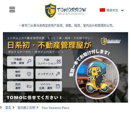
跳
主
至
简体中文
菜
内
单
容
一家专门从事马来西亚房地产投资、销售、租赁、室内设计和管理的公司。
首页
室内施工实例
Four Seasons Place