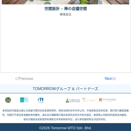
空間設計 – 禅の会議空間
禅境会议
＜Previous
Next＞
TOMORROWグループ & パートナーズ
本网站的内容是从被认为高度可靠的信息来源获得的，例如当地的合作伙伴公司、开发商和信息供应商，我们努力确保准确
性，但我们不保证其准确性和完整性。请在充分理解我们事先指导的合同文件的内容后，使用我公司提供的各种支持服务。
请在仔细阅读卖家提供的销售文件条款和条件后，自行承担最终购买决定的风险。
©2026 Tomorrow WTO Sdn. Bhd.