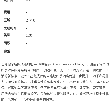
设计师
Boo
费用
-
区域
吉隆坡
完成时间
-
类型
公寓
面积
-
房型
-
吉隆坡全新的顶级地址 — 四季名苑（Four Seasons Place），融合了传奇的
四季酒店服务与纯粹的奢华，创造出独一无二的生活方式。这一精致都市生
活的新标准，更因五星级光辉的吉隆坡四季酒店而进一步提升。 四季名苑作
为国际认可的地标，提供卓越的服务水准。住户不仅可享受礼宾、24小时安
保、代客泊车等基础服务，还可选择丰富的单点服务，如家政、管家服务、
居所内餐饮与活动餐饮等。凭借这些完善的服务，住户能够轻松实现个性化
的生活方式，享受舒适而奢华的日常。