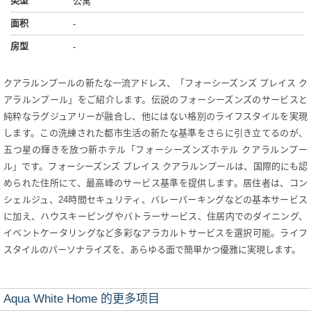
类型
公寓
面积
-
房型
-
クアラルンプールの新たな一流アドレス、「フォーシーズンズ プレイス ク
アラルンプール」をご紹介します。伝説のフォーシーズンズのサービスと
純粋なラグジュアリーが融合し、他にはない格別のライフスタイルを実現
します。この洗練された都市生活の新たな基準をさらに引き立てるのが、
五つ星の輝きを放つ新ホテル「フォーシーズンズホテル クアラルンプー
ル」です。フォーシーズンズ プレイス クアラルンプールは、国際的にも認
められた住所にて、最高峰のサービス基準を提供します。居住者は、コン
シェルジュ、24時間セキュリティ、バレーパーキングなどの基本サービス
に加え、ハウスキーピングやバトラーサービス、住居内でのダイニング、
イベントケータリングなど多彩なアラカルトサービスを選択可能。ライフ
スタイルのパーソナライズを、あらゆる面で簡単かつ優雅に実現します。
Aqua White Home 的更多项目