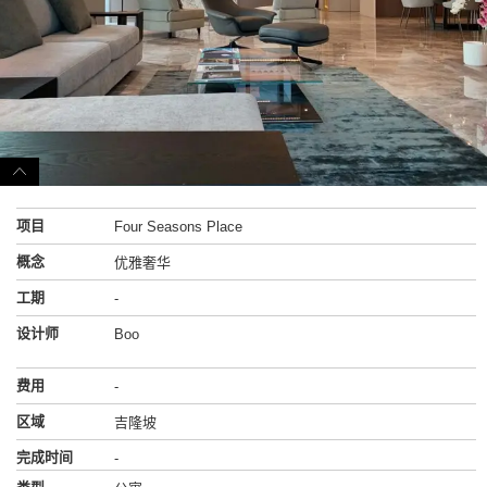
项目
Four Seasons Place
概念
优雅奢华
工期
-
设计师
Boo
费用
-
区域
吉隆坡
完成时间
-